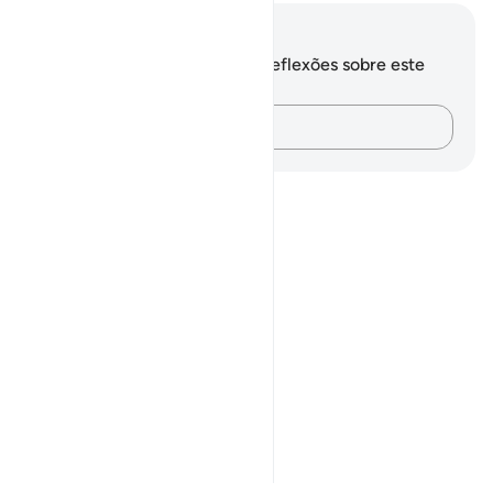
Anotações e reflexões
Você não tem anotações ou reflexões sobre este
versículo.
Registre suas ideias…
Notes
placeholders
close