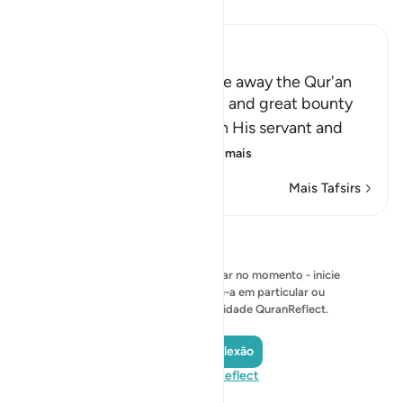
Leia Tafsir
Ibn Kathir (Abridged)
If Allah willed, He could take away the Qur'an
Allah mentions the blessing and great bounty
that He has bestowed upon His servant and
Messenger Muhamma
…
Leia mais
Mais Tafsirs
Reflexões
Nenhuma reflexão para mostrar no momento - inicie
sua própria reflexão e salve-a em particular ou
compartilhe-a com a comunidade QuranReflect.
Adicionar reflexão
Visite QuranReflect