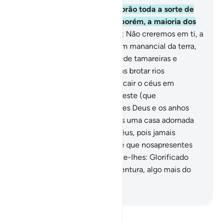
89
.
Temos exposto neste Alcorão toda a sorte de
exemplos para os humanos, porém, a maioria dos
humanos o nega.
90
.
E dizem: Não creremos em ti, a
menos que nos faças brotar um manancial da terra,
91
.
Ou que possuas um jardim de tamareiras e
videiras, em meio ao qual faças brotar rios
abundantes.
92
.
Ou que faças cair o céus em
pedaços sobre nós, como disseste (que
aconteceria), ou nos apresentes Deus e os anhos
empessoa,
93
.
Ou que possuas uma casa adornada
com ouro, ou que escales o céus, pois jamais
creremos na tua ascensão, até que nosapresentes
um livro que possamos ler. Dize-lhes: Glorificado
seja o meu Senhor! Sou, porventura, algo mais do
que umMensageiro humano?
-
Portuguese Translation( Samir )