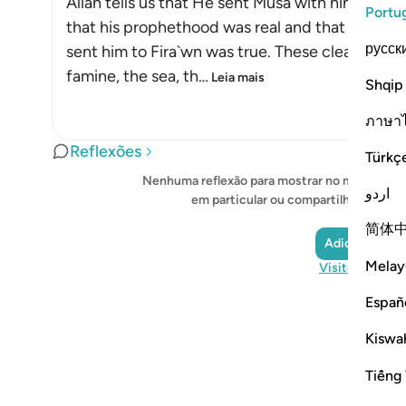
Allah tells us that He sent Musa with nine clear
Portu
that his prophethood was real and that what 
русск
sent him to Fira`wn was true. These clear signs w
famine, the sea, th
…
Leia mais
Shqip
ภาษา
Reflexões
Türkç
Nenhuma reflexão para mostrar no momento - i
اردو
em particular ou compartilhe-a com 
简体
Adicionar ref
Melay
Visite QuranRe
Españ
Kiswah
Tiếng 
Notes