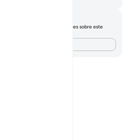
rtuguese Translation( Samir )
otações e reflexões
cê não tem anotações ou reflexões sobre este
sículo.
Registre suas ideias…