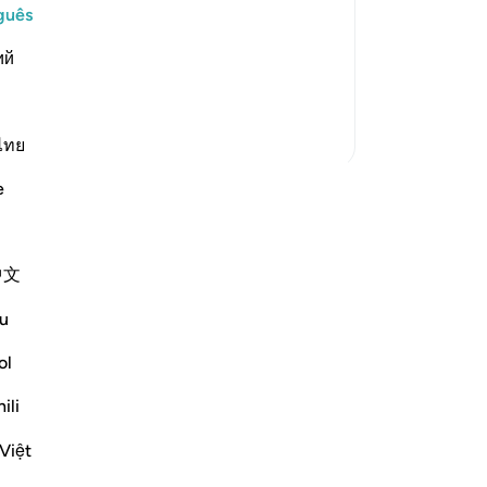
 signs, which provided definitive proof
-
Po
guês
he was conveying from the One Who had
ий
ere: his staff, his hand, the years of
An
Vo
ver
Mais Tafsirs
ไทย
e
nicie sua própria reflexão e salve-a
a comunidade QuranReflect.
中文
lexão
u
flect
ol
ili
Việt