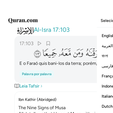
Seleci
017
فاراد ان يستفزهم من الارض فاغرقن
Al-Isra
17:103
Englis
17:103
العربية
ﳂ
ﳃ
ﳄ
ﳅ
ﳆ
বাংলা
E o Faraó quis bani-los da terra; porém, afog
ارسی
Palavra por palavra
França
Leia Tafsir
Indon
Italia
Ibn Kathir (Abridged)
Dutch
The Nine Signs of Musa