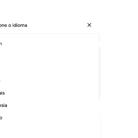
one o idioma
Entrar
Le
h
Cap
10
ﲽ
ﲾ
ﲿ
ﳀ
ﳁ
per
Far
amo-lo, com os que com ele estavam.
10
ف
se
Continue lendo
is
evi
co
esia
te
es
no
Ha
co