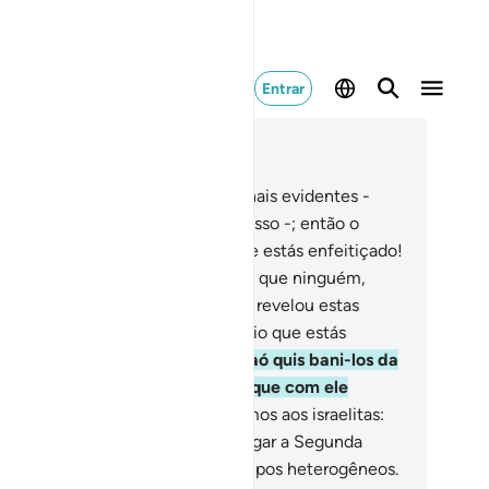
Entrar
ia no contexto
ítulo 17, Página 292, Juz 15
1
.
Concedemos a Moisés nove sinais evidentes -
gunta, pois, aos israelitas, sobre isso -; então o
aó lhe disse: Creio, ó Moisés, que estás enfeitiçado!
2
.
Moisés lhe disse: Tu bem sabes que ninguém,
não o Senhor dos céus e da terra, revelou estas
dências, e por certo, ó Faraó, creio que estás
ndenado à perdição.
103
.
E o Faraó quis bani-los da
rra; porém, afogamo-lo, com os que com ele
tavam.
104
.
E depois disso dissemos aos israelitas:
bitai a Terra, porque, quando chegar a Segunda
minação, reunir-vos-emosem grupos heterogêneos.