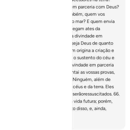
Poderá haveroutra divindade em parceria com Deus?
Quão pouco meditais!
63
.
Também, quem vos
ilumina nas trevas da terra e do mar? E quem envia
os ventos alvissareiros, que chegam ates da
Suamisericórdia? Haverá outra divindade em
parceria com Deus? Exaltado seja Deus de quanto
Lhe associam!
64
.
Ainda: Quem origina a criação e
logo reproduz? E quem vos dá o sustento do céu e
da terra? Poderá haver outradivindade em parceria
com Deus? Dize-lhes: Apresentai as vossas provas,
se estiverdes certos.
65
.
Dize: Ninguém, além de
Deus, conhece o mistério dos céus e da terra. Eles
não se apercebem de quando serãoressuscitados.
66
.
Tal conhecimento dar-se-á na vida futura; porém,
eles estão em dúvida a respeito disso, e, ainda,
quanto a isso estãocegos!
-
Portuguese Translation( Samir )