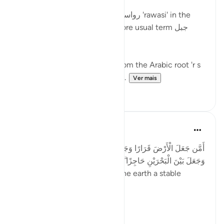
Mountains are described as رواسي 'rawasi' in the
Qur'an - as opposed to the more usual term جبل
jabal - in nine verses.
The term 'rawasi' is derived from the Arabic root 'r s
w,' which implies stability, fir...
Ver mais
11
0
Taimiyyah Zubair
há 4 anos
·
Referência
ayah 27:61
أَمَّن جَعَلَ الْأَرْضَ قَرَارًا وَجَعَلَ خِلَالَهَا أَنْهَارًا وَجَعَلَ لَهَا رَوَاسِيَ
وَجَعَلَ بَيْنَ الْبَحْرَيْنِ حَاجِزًا ۗ أَإِلَٰهٌ مَّعَ اللَّهِ ۚ بَلْ أَكْثَرُهُمْ لَا يَعْلَمُونَ
...Is He [not best] who made the earth a stable
ground…
Meaning, wh...
Ver mais