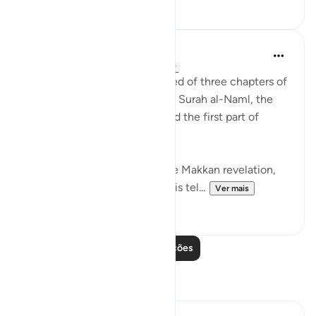
22
2
Abdul Nasir Jangda
há 3 anos
·
Referência
ayah 27:60-64
The twentieth juz’ is comprised of three chapters of
the Qur’an: the second half of Surah al-Naml, the
entirety of Surah al-Qasas, and the first part of
Surah al-Ankabut.
All three of these chapters are Makkan revelation,
revealed before the Hijrah. This tel...
Ver mais
23
1
Leia mais lições
Reflexões