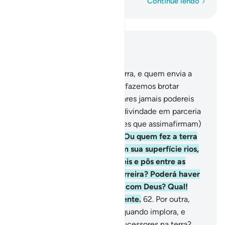
Palavra por palavra
Continue lendo
Leia no contexto
Capítulo 27, Página 382, Juz 20
60
.
Quem criou os céus e a terra, e quem envia a
água do céu, mediante a qual fazemos brotar
vicejantes vergéis, cujossimilares jamais podereis
produzir? Poderá haver outra divindade em parceria
com Deus? Qual! Porém, (esses que assimafirmam)
são seres que se desviam.
61
.
Ou quem fez a terra
firme para se viver, dispôs em sua superfície rios,
dotou-a de montanhas imóveis e pôs entre as
duasmassas de água uma barreira? Poderá haver
outra divindade em parceria com Deus? Qual!
Porém, a sua maioria é insipiente.
62
.
Por outra,
quem atende o necessitado, quando implora, e
liberta do mal e vos designa sucessores na terra?