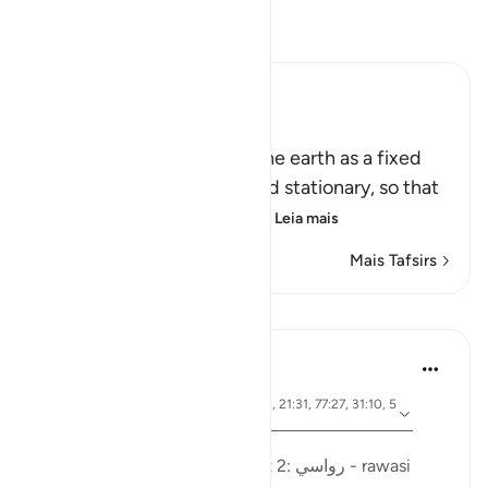
Leia Tafsir
Ibn Kathir (Abridged)
أَمَّن جَعَلَ الاٌّرْضَ قَرَاراً
(Is not He Who has made the earth as a fixed
abode,) meaning, stable and stationary, so that
it does not move or convu
…
Leia mais
Mais Tafsirs
Lições
Ola Shoubaki
há 3 anos
·
ayah 41:10, 15:19, 13:3, 27:61, 21:31, 77:27, 31:10, 5
Referência
0:7, 16:15
Postado em
Arabic Gems
Mountains in the Qur'an - part 2: رواسي - rawasi