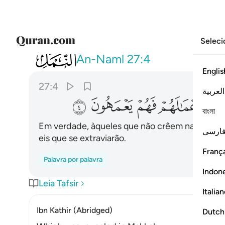
Seleci
027
ان الذين لا يومنون بالاخرة زينا لهم 
An-Naml
27:4
Englis
27:4
العربية
ﱝ
ﱞ
ﱟ
ﱠ
ﱡ
বাংলা
Em verdade, àqueles que não crêem na outra vi
ارسی
eis que se extraviarão.
França
Palavra por palavra
Indon
Leia Tafsir
Italia
Ibn Kathir (Abridged)
Dutch