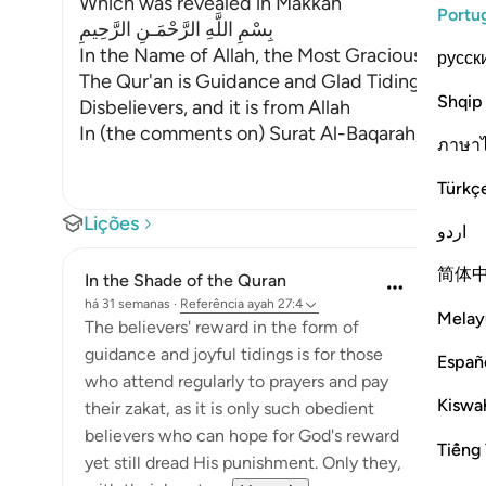
Which was revealed in Makkah
Portu
بِسْمِ اللَّهِ الرَّحْمَـنِ الرَّحِيمِ
In the Name of Allah, the Most Gracious, the Mo
русск
The Qur'an is Guidance and Glad Tidings for the
Shqip
Disbelievers, and it is from Allah
In (the comments on) Surat Al-Baqarah, we dis
ภาษา
Türkç
Lições
اردو
简体
In the Shade of the Quran
há 31 semanas
·
Referência
ayah 27:4
Melay
The believers' reward in the form of
guidance and joyful tidings is for those
Españ
who attend regularly to prayers and pay
Kiswah
their zakat, as it is only such obedient
believers who can hope for God's reward
Tiếng 
yet still dread His punishment. Only they,