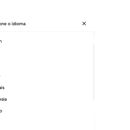
one o idioma
Entrar
Le
h
Cap
1
.
T
ﱗ
ﱘ
ﱙ
ﱚ
ﱛ
ﱜ
lúc
ob
da, abrilhantaremos as suas ações, e
da 
ف
na
is
qu
Continue lendo
cas
esia
6
.
do
no
-
Po