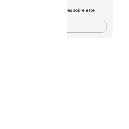
otações e reflexões
cê não tem anotações ou reflexões sobre este
sículo.
Registre suas ideias…