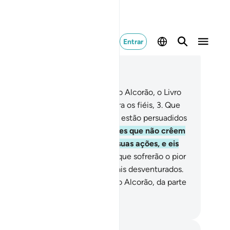
Entrar
ia no contexto
ítulo 27, Página 377, Juz 19
ah, Sin. Estes são os versículos do Alcorão, o Livro
ido,
2
.
Orientação e alvíssaras para os fiéis,
3
.
Que
servam a oração pagam o zakat e estão persuadidos
outra vida.
4
.
Em verdade, àqueles que não crêem
 outra vida, abrilhantaremos as suas ações, e eis
e se extraviarão.
5
.
Estes são os que sofrerão o pior
tigo e, na outra vida, serão os mais desventurados.
Em verdade, ser-te-á concedido o Alcorão, da parte
 Prudente, Sapientíssimo.
rtuguese Translation( Samir )