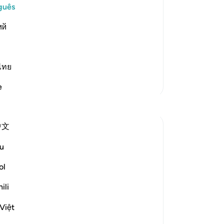
An
guês
Vo
st Merciful.
ий
ver
 Believers, a Warning to the
cussed the letters
…
Leia mais
ไทย
Mais Tafsirs
e
Reflexões
中文
A Siddiqui
há 5 anos
·
u
Referência
ayah 4:120, 27:4, 47:14, 6:43
I listened to a lecture today and one point
ol
really stood out, so I wanted to share:
ili
Shaytan gift-wraps sins for us. He
Việt
presents them to us in such a way that
they appear to be beautiful or good. But it