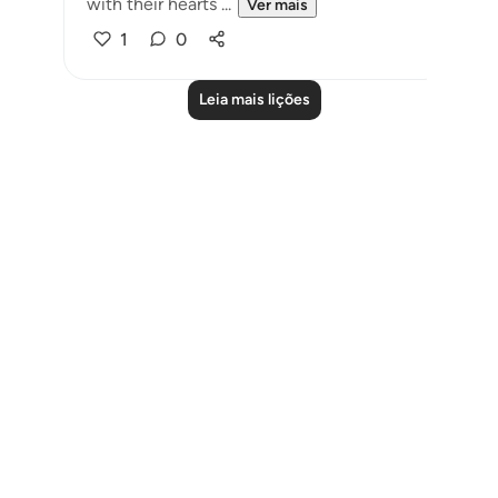
with their hearts ...
Ver mais
1
0
Leia mais lições
Notes
placeholders
close