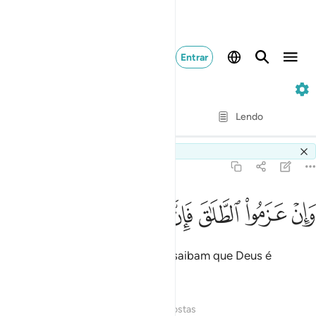
Entrar
2. Al-Baqarah
Verso por verso
Lendo
Tradução
: Samir El-Hayek
Switch Quran.com to
English
2:227
ﱠ
ﱡ
ﱢ
ﱣ
ﱤ
ان عزموا الطلاق فان الله سميع عليم ٢٢٧
ﱥ
ﱦ
ﱧ
َإِنْ عَزَمُوا۟ ٱلطَّلَـٰقَ فَإِنَّ ٱللَّهَ سَمِيعٌ عَلِيمٌۭ ٢٢٧
Mas se revolverem divorciar-se, saibam que Deus é
Oniouvinte, Sapientíssimo.
Tafsirs
Lições
Reflexões
Respostas