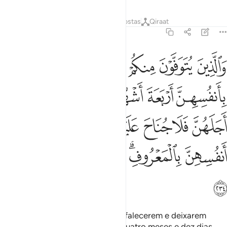
Tafsirs
Lições
Reflexões
Respostas
Qiraat
2:234
ﱁ
ﱂ
ﱃ
ﱄ
ﱅ
ﱆ
الذين يتوفون منكم ويذرون ازواجا يتربصن بانفسهن اربعة اشهر وعشرا فا
َٱلَّذِينَ يُتَوَفَّوْنَ مِنكُمْ وَيَذَرُونَ أَزْوَٰجًۭا يَتَرَبَّصْنَ بِأَنفُسِهِنَّ أَرْبَعَةَ أَشْهُر
ﱇ
ﱈ
ﱉ
ﱊﱋ
ﱌ
ﱍ
ﱎ
ﱏ
ﱐ
ﱑ
ﱒ
ﱓ
ﱔ
ﱕ
ﱖﱗ
ﱘ
ﱙ
ﱚ
ﱛ
ﱜ
Quanto àqueles, dentre vós, que falecerem e deixarem
viúvas, estas deverão aguardar quatro meses e dez dias.