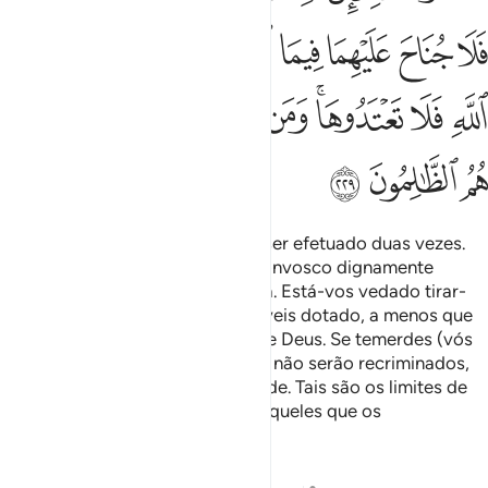
ﲵ
ﲶ
ﲷ
ﲸ
ﲹ
ﲺﲻ
ﲼ
ﲽ
ﲾ
ﲿ
ﳀﳁ
ﳂ
ﳃ
ﳄ
ﳅ
ﳆ
ﳇ
ﳈ
ﳉ
O divórcio revogável só poderá ser efetuado duas vezes.
Depois, tereis de conservá-las convosco dignamente
ouseparar-vos com benevolência. Está-vos vedado tirar-
lhes algo de tudo quanto lhes haveis dotado, a menos que
ambostemam contrariar as leis de Deus. Se temerdes (vós
juizes) que ambos as contrariem, não serão recriminados,
se ela der algopela vossa liberdade. Tais são os limites de
Deus, não os ultrapasseis, pois; aqueles que os
ultrapassarem serão iníquos.