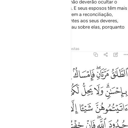
em Deus e no Dia do Juízo Final, não deverão ocultar o
queDeus criou em suas entranhas. E seus esposos têm mais
direito de as readmitir, se desejarem a reconciliação,
porque elastem direitos equivalentes aos seus deveres,
embora os homens tenham um grau sobre elas, porquanto
Deus é Poderoso, Prudentíssimo.
Tafsirs
Lições
Reflexões
Respostas
2:229
ﲖ
ﲗﲘ
ﲙ
ﲚ
ﲛ
ﲜ
لطلاق مرتان فامساك بمعروف او تسريح باحسان ولا يحل لكم ان تاخذوا مما ا
لطَّلَـٰقُ مَرَّتَانِ ۖ فَإِمْسَاكٌۢ بِمَعْرُوفٍ أَوْ تَسْرِيحٌۢ بِإِحْسَـٰنٍۢ ۗ و
ﲝﲞ
ﲟ
ﲠ
ﲡ
ﲢ
ﲣ
ﲤ
ﲥ
ﲦ
ﲧ
ﲨ
ﲩ
ﲪ
ﲫ
ﲬ
ﲭﲮ
ﲯ
ﲰ
ﲱ
ﲲ
ﲳ
ﲴ