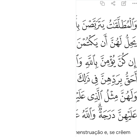
2:228
ﱨ
ﱩ
ﱪ
ﱫ
ﱬﱭ
ﱮ
المطلقات يتربصن بانفسهن ثلاثة قروء ولا يحل لهن ان يكتمن ما خلق ال
َٱلْمُطَلَّقَـٰتُ يَتَرَبَّصْنَ بِأَنفُسِهِنَّ ثَلَـٰثَةَ قُرُوٓءٍۢ ۚ وَلَا يَحِلُّ لَهُنَّ أَن يَكْتُمْنَ
ﱯ
ﱰ
ﱱ
ﱲ
ﱳ
ﱴ
ﱵ
ﱶ
ﱷ
ﱸ
ﱹ
ﱺ
ﱻ
ﱼ
ﱽﱾ
ﱿ
ﲀ
ﲁ
ﲂ
ﲃ
ﲄ
ﲅ
ﲆﲇ
ﲈ
ﲉ
ﲊ
ﲋ
ﲌﲍ
ﲎ
ﲏ
ﲐﲑ
ﲒ
ﲓ
ﲔ
ﲕ
As divorciadas aguardarão três menstruação e, se crêem