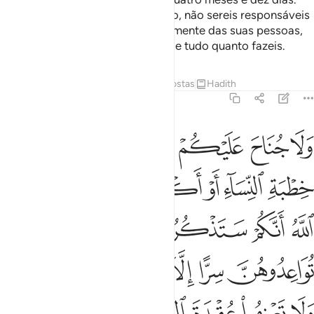
Aocumprirem o período prefixado, não sereis responsáveis
por tudo quanto fizerem honestamente das suas pessoas,
porqueDeus está bem inteirado de tudo quanto fazeis.
Tafsirs
Lições
Reflexões
Respostas
Hadith
2:235
ﱝ
ﱞ
ﱟ
ﱠ
ﱡ
ﱢ
ﱣ
لا جناح عليكم فيما عرضتم به من خطبة النساء او اكننتم في انفسكم علم 
َلَا جُنَاحَ عَلَيْكُمْ فِيمَا عَرَّضْتُم بِهِۦ مِنْ خِطْبَةِ ٱلنِّسَآءِ أَوْ أَكْنَنتُمْ فِىٓ أَنفُس
ﱤ
ﱥ
ﱦ
ﱧ
ﱨ
ﱩﱪ
ﱫ
ﱬ
ﱭ
ﱮ
ﱯ
ﱰ
ﱱ
ﱲ
ﱳ
ﱴ
ﱵ
ﱶ
ﱷﱸ
ﱹ
ﱺ
ﱻ
ﱼ
ﱽ
ﱾ