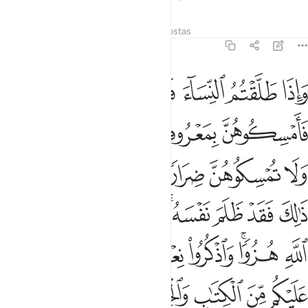
Tafsirs
Lições
Reflexões
Respostas
2:231
ﱁ
ﱂ
ﱃ
ﱄ
ﱅ
اذا طلقتم النساء فبلغن اجلهن فامسكوهن بمعروف او سرحوهن بمعروف ول
َإِذَا طَلَّقْتُمُ ٱلنِّسَآءَ فَبَلَغْنَ أَجَلَهُنَّ فَأَمْسِكُوهُنَّ بِمَعْرُوفٍ أَوْ سَرِّحُوهُن
ﱆ
ﱇ
ﱈ
ﱉ
ﱊﱋ
ﱌ
ﱍ
ﱎ
ﱏﱐ
ﱑ
ﱒ
ﱓ
ﱔ
ﱕ
ﱖﱗ
ﱘ
ﱙ
ﱚ
ﱛ
ﱜﱝ
ﱞ
ﱟ
ﱠ
ﱡ
ﱢ
ﱣ
ﱤ
ﱥ
ﱦ
ﱧ
ﱨ
ﱩﱪ
ﱫ