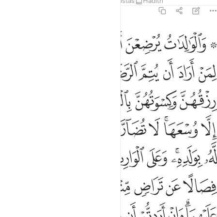
Tafsirs
Lições
Reflexões
Respostas
Hadith
2:233
ﲙ ﲚ
ﲛ
ﲜ
ﲝ
ﲞﲟ
الوالدات يرضعن اولادهن حولين كاملين لمن اراد ان يتم الرضاعة وعلى ال
َٱلْوَٰلِدَٰتُ يُرْضِعْنَ أَوْلَـٰدَهُنَّ حَوْلَيْنِ كَامِلَيْنِ ۖ لِمَنْ أَرَادَ أَن يُتِمَّ ٱلرَّضَاع
ﲠ
ﲡ
ﲢ
ﲣ
ﲤﲥ
ﲦ
ﲧ
ﲨ
ﲩ
ﲪ
ﲫﲬ
ﲭ
ﲮ
ﲯ
ﲰ
ﲱﲲ
ﲳ
ﲴ
ﲵ
ﲶ
ﲷ
ﲸ
ﲹ
ﲺﲻ
ﲼ
ﲽ
ﲾ
ﲿﳀ
ﳁ
ﳂ
ﳃ
ﳄ
ﳅ
ﳆ
ﳇ
ﳈ
ﳉ
ﳊﳋ
ﳌ
ﳍ
ﳎ
ﳏ
ﳐ
ﳑ