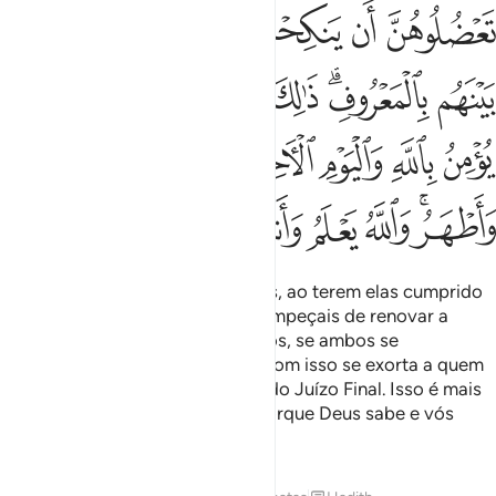
ﱺ
ﱻ
ﱼ
ﱽ
ﱾ
ﱿ
ﲀ
ﲁﲂ
ﲃ
ﲄ
ﲅ
ﲆ
ﲇ
ﲈ
ﲉ
ﲊ
ﲋ
ﲌﲍ
ﲎ
ﲏ
ﲐ
ﲑﲒ
ﲓ
ﲔ
ﲕ
ﲖ
ﲗ
ﲘ
Se vos divorciardes das mulheres, ao terem elas cumprido
o seu período prefixado, não as impeçais de renovar a
uniãocom os seus antigos maridos, se ambos se
reconciliarem voluntariamente. Com isso se exorta a quem
dentre vós crê em Deuse no Dia do Juízo Final. Isso é mais
puro e mais virtuoso para vós, porque Deus sabe e vós
ignorais.