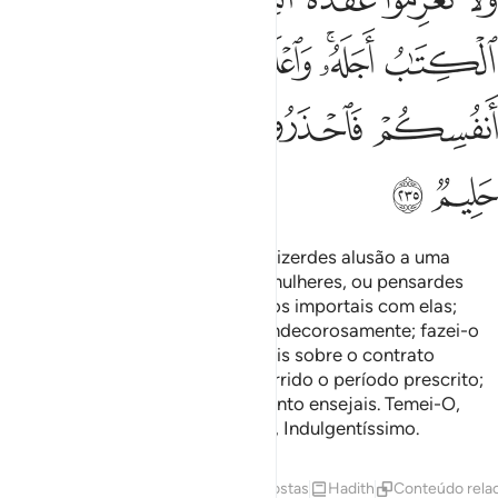
ﱿ
ﲀﲁ
ﲂ
ﲃ
ﲄ
ﲅ
ﲆ
ﲇ
ﲈ
ﲉﲊ
ﲋ
ﲌ
ﲍ
ﲎ
ﲏ
ﲐ
Tampouco sereis censurados se fizerdes alusão a uma
proposta de casamento e estas mulheres, ou pensardes
emfazê-lo. Deus bem sabe que vos importais com elas;
porém, não vos declareis a elas indecorosamente; fazei-o
em termoshonestos e não decidais sobre o contrato
matrimonial até que haja transcorrido o período prescrito;
sabei que Deus conhecetudo quanto ensejais. Temei-O,
pois, e sabeis que Ele é Tolerante, Indulgentíssimo.
Tafsirs
Lições
Reflexões
Respostas
Hadith
Conteúdo rela