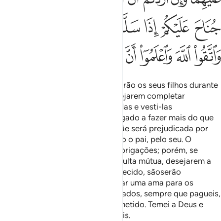
ﳒ
ﳓ
ﳔ
ﳕ
ﳖ
ﳗ
ﳘﳙ
ﳚ
ﳛ
ﳜ
ﳝ
ﳞ
ﳟ
ﳠ
ﳡ
ﳢ
As mães (divorciadas) amamentarão os seus filhos durante
dois anos inteiros, aos quais desejarem completar
alactação, devendo o pai mantê-las e vesti-las
eqüitativamente. Ninguém é obrigado a fazer mais do que
está ao seu alcance. Nenhuma mãe será prejudicada por
causa do seu filho, nem tampouco o pai, pelo seu. O
herdeiro do pai tem as mesmasobrigações; porém, se
ambos, de comum acordo e consulta mútua, desejarem a
desmama antes do prazo estabelecido, sãoserão
recriminados. Se preferirdes tomar uma ama para os
vossos filhos, não sereis recriminados, sempre que pagueis,
estritamente, o que tiverdes prometido. Temei a Deus e
sabe que Ele vê tudo quanto fazeis.