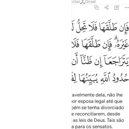
Tafsirs
Lições
Reflexões
Respostas
Qiraat
2:230
ﳊ
ﳋ
ﳌ
ﳍ
ﳎ
ﳏ
ﳐ
ﳑ
ﳒ
ﳓ
ان طلقها فلا تحل له من بعد حتى تنكح زوجا غيره فان طلقها فلا جناح عليه
َإِن طَلَّقَهَا فَلَا تَحِلُّ لَهُۥ مِنۢ بَعْدُ حَتَّىٰ تَنكِحَ زَوْجًا غَيْرَهُۥ ۗ فَإِن طَلَّقَهَا فَلَا جُ
ﳔﳕ
ﳖ
ﳗ
ﳘ
ﳙ
ﳚ
ﳛ
ﳜ
ﳝ
ﳞ
ﳟ
ﳠ
ﳡ
ﳢﳣ
ﳤ
ﳥ
ﳦ
ﳧ
ﳨ
ﳩ
ﳪ
Porém, se ele se divorciar irrevogavelmente dela, não lhe
será permitido tomá-la de novo por esposa legal até que
setenha casado com outro e também se tenha divorciado
deste; não serão censurados se se reconciliarem, desde
que sintam quepoderão observar as leis de Deus. Tais são
os limites de Deus, que Ele elucida para os sensatos.