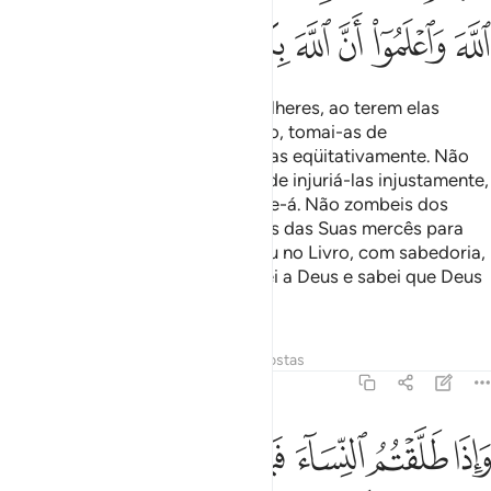
ﱬ
ﱭ
ﱮ
ﱯ
ﱰ
ﱱ
ﱲ
ﱳ
Quando vos divorciardes das mulheres, ao terem elas
cumprido o seu período prefixado, tomai-as de
voltaeqüitativamente, ou liberta-as eqüitativamente. Não
as tomeis de volta com o intuito de injuriá-las injustamente,
porquequem tal fizer condenar-se-á. Não zombeis dos
versículos de Deus e recordai-vos das Suas mercês para
convosco e dequanto vos revelou no Livro, com sabedoria,
mediante o qual vos exorta. Temei a Deus e sabei que Deus
é Onisciente.
Tafsirs
Lições
Reflexões
Respostas
2:232
ﱴ
ﱵ
ﱶ
ﱷ
ﱸ
ﱹ
اذا طلقتم النساء فبلغن اجلهن فلا تعضلوهن ان ينكحن ازواجهن اذا تراضو
َإِذَا طَلَّقْتُمُ ٱلنِّسَآءَ فَبَلَغْنَ أَجَلَهُنَّ فَلَا تَعْضُلُوهُنَّ أَن يَنكِحْنَ أَزْوَٰجَهُنَّ إِذَا تَر