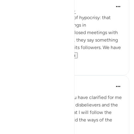
Jasser Auda
há 35 semanas
·
Referência
ayah 2:14
And this is another clear sign of hypocrisy: that
hypocrites declare certain things in
public, but when they are in closed meetings with
the outright enemies of Islam, they say something
different and mock Islam and its followers. We have
seen this behavior fr...
Ver mais
7
0
Salah Soltan
há 8 anos
·
Referência
ayah 2:5-16
I love You, O Lord because You have clarified for me
the ways of the believers, the disbelievers and the
hypocrites. I pledge to You that I will follow the
ways of the believers and avoid the ways of the
hypocrites and disbelievers.