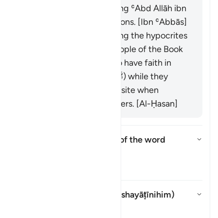
It was revealed regarding ʿAbd Allāh ibn
Ubayy and his companions. [Ibn ʿAbbās]
It was revealed regarding the hypocrites
and others from the People of the Book
who used to pretend to have faith in
front of the Prophet (ﷺ) while they
would display the opposite when
meeting with their leaders. [Al-Ḥasan]
What is the linguistic root of the word
shayṭān
?
Alternar resposta para What is t
Tafsir
Whom does "their devils" (
shayāṭīnihim
)
refer to?
Alternar resposta para Whom doe