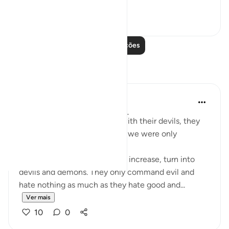
#Ohebok_Rabi
13
0
Leia mais lições
Reflexões
Dr. Akram Kassab
há 51 semanas
·
Referência
ayah 2:14
• {And when they are alone with their devils, they
say, 'Indeed, we are with you; we were only
mocking.'} [Al-Baqarah: 14]
Some people, when their sins increase, turn into
devils and demons. They only command evil and
hate nothing as much as they hate good and...
Ver mais
10
0