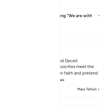
Tafsir
What do they mean by saying "We are with
you"?
Alternar resposta para What do
Tafsir
Leia Tafsir
Ibn Kathir (Abridged)
The Hypocrites' Cunning and Deceit
Allah said that when the hypocrites meet the
believers, they proclaim their faith and pretend
to be believers, loyal
…
Leia mais
Mais Tafsirs
Lições