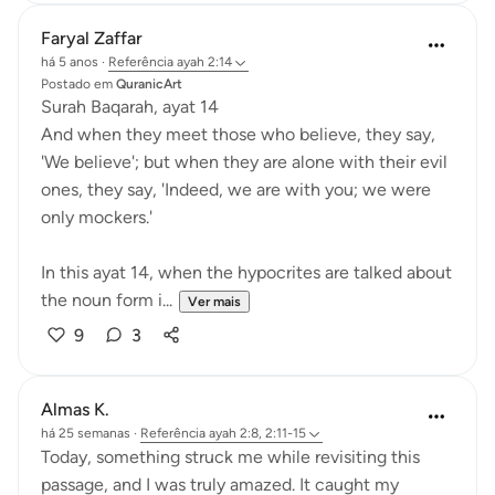
Faryal Zaffar
há 5 anos
·
Referência
ayah 2:14
Postado em
QuranicArt
Surah Baqarah, ayat 14
And when they meet those who believe, they say,
'We believe'; but when they are alone with their evil
ones, they say, 'Indeed, we are with you; we were
only mockers.'
In this ayat 14, when the hypocrites are talked about
the noun form i...
Ver mais
9
3
Almas K.
há 25 semanas
·
Referência
ayah 2:8, 2:11-15
Today, something struck me while revisiting this
passage, and I was truly amazed. It caught my