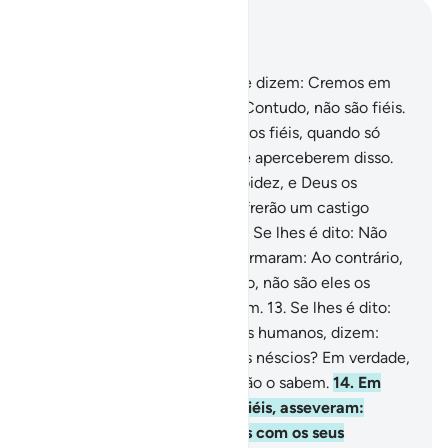
Leia no contexto
Capítulo 2, Página 3, Juz 1
8
.
Entre os humanos há os que dizem: Cremos em
Deus e no Dia do Juízo Final. Contudo, não são fiéis.
9
.
Pretendem enganar Deus e os fiéis, quando só
enganam a si mesmos, sem se aperceberem disso.
10
.
Em seus corações há morbidez, e Deus os
aumentou em morbidez, e sofrerão um castigo
doloroso por suas mentiras.
11
.
Se lhes é dito: Não
causeis corrupção na terra, afirmaram: Ao contrário,
somos conciliadores.
12
.
Acaso, não são eles os
corruptores? Mas não o sentem.
13
.
Se lhes é dito:
Crede, como crêem os demais humanos, dizem:
Temos de crer como crêem os néscios? Em verdade,
eles sãos os néscios, porém não o sabem.
14
.
Em
quando se deparam com os fiéis, asseveram:
Cremos. Porém, quando a sós com os seus