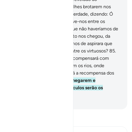
Mensageiro, tu vês lágrimas a lhes brotarem nos
olhos; reconhecem naquilo averdade, dizendo: Ó
Senhor nosso, cremos! Inscreve-nos entre os
testemunhadores!
84
.
E por que não haveríamos de
crer em Deus e em tudo quanto nos chegou, da
verdade, e como não haveríamos de aspirara que
nosso Senhor nos contasse entre os virtuosos?
85
.
Pelo que disseram, Deus os recompensará com
jardins, abaixo dos quais correm os rios, onde
morarão eternamente. Issoserá a recompensa dos
benfeitores.
86
.
Aqueles que negarem e
desmentirem os Nossos versículos serão os
réprobos.
-
Portuguese Translation( Samir )
Leia Tafsir