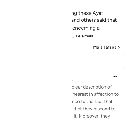
Ibn Kathir (Abridged)
The Reason Behind Revealing these Ayat
Sa`id bin Jubayr, As-Suddi and others said that
these Ayat were revealed concerning a
delegation that An-Najashi
…
Leia mais
Mais Tafsirs
Lições
In the Shade of the Quran
há 31 semanas
·
Referência
ayah 5:86
The surah has given us a very clear description of
this group of people who are "nearest in affection to
the believers", giving prominence to the fact that
they are far from arrogant and that they respond to
the truth once they recognise it. Moreover, they
are...
Ver mais