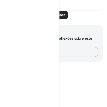
0
0
Leia mais lições
Anotações e reflexões
Você não tem anotações ou reflexões sobre este
versículo.
Registre suas ideias…
Notes
placeholders