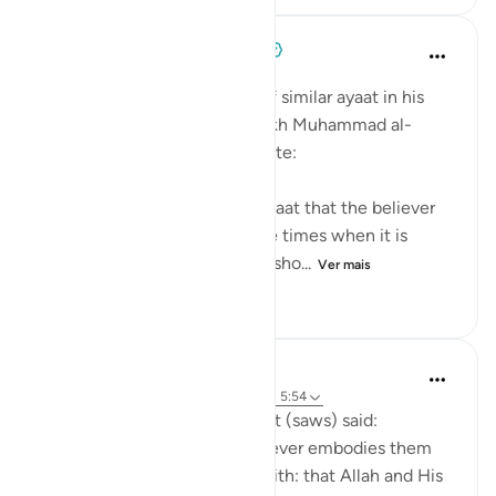
Tulayhah Tafsir Translations
há 5 anos
·
Referência
ayah 5:54
After mentioning a number of similar ayaat in his
explanation of this ayah, sheikh Muhammad al-
Ameen al-Shinqitee then wrote:
It is understood from these ayaat that the believer
should be gentle only in those times when it is
appropriate to be gentle, and sho...
Ver mais
0
0
69
Prophetic Commentary
há 8 anos
·
Referência
ayah 9:24, 2:165, 5:54
Anas narrates that the Prophet (saws) said:
'There are three things - whoever embodies them
will taste the sweetness of faith: that Allah and His