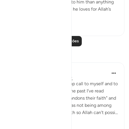
Messenger are more beloved to him than anything
else; that he only loves whom he loves for Allah’s
sake; and that...
Ver mais
7
0
721
Leia mais lições
Reflexões
Julie Aoulad-Ali
há 17 semanas
·
Referência
ayah 5:54
I feel like this ayah is a wake up call to myself and to
all of us. When I've read it in the past I've read
"whoever among you who abandons their faith" and
internally categorised myself as not being among
this group as I know I have faith so Allah can't possi...
Ver mais
10
0
99