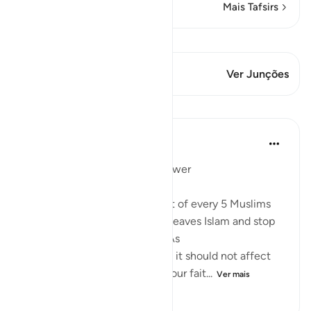
Mais Tafsirs
Ver Qiraat
Este versículo tem 1 Junções
Ver Junções
Lições
Mohannad Hakeem
há 4 anos
·
Referência
ayah 5:54
Day 6 juz 6
#AyahLookup
Answer
A Pew study tells us that 1 out of every 5 Muslims
who were born into the faith leaves Islam and stop
identifies with it as an adult. As
shocking as the study sounds, it should not affect
our iman or cause it to doubt our fait...
Ver mais
12
1
404