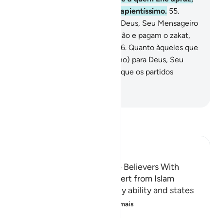
porque Deus éMunificente, Sapientíssimo.
55
.
Vossos reais confidentes são: Deus, Seu Mensageiro
e os fiéis que observam a oração e pagam o zakat,
genuflectindo-seante Deus.
56
.
Quanto àqueles que
se voltam (em companheirismo) para Deus, Seu
Mensageiro e os fiéis, saibam que os partidos
deDeus serão os vencedores.
-
Portuguese Translation( Samir )
Leia Tafsir
Ibn Kathir (Abridged)
Threatening to Replace the Believers With
Another People if They Revert from Islam
Allah emphasizes His mighty ability and states
that whoever reverts
…
Leia mais