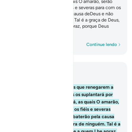
pessoas, às quaisamará, as quais O amarão, serão
compassivas para com os fiéis e severas para com os
incrédulos; combaterão pela causa deDeus e não
temerão censura de ninguém. Tal é a graça de Deus,
que a concede a quem Lhe apraz, porque Deus
éMunificente, Sapientíssimo.
Palavra por palavra
Continue lendo
Leia no contexto
Capítulo 5, Página 117, Juz 6
54
.
Ó fiéis, aqueles dentre vós que renegarem a
sua religião, saibam que Deus os suplantará por
outras pessoas, às quaisamará, as quais O amarão,
serão compassivas para com os fiéis e severas
para com os incrédulos; combaterão pela causa
deDeus e não temerão censura de ninguém. Tal é a
graça de Deus, que a concede a quem Lhe apraz,