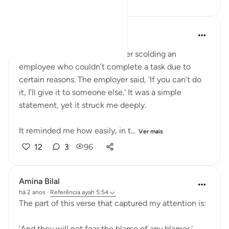
Hafza Eman
ano passado
·
Referência
ayah 5:54
Today, I witnessed an employer scolding an
employee who couldn’t complete a task due to
certain reasons. The employer said, 'If you can’t do
it, I’ll give it to someone else.' It was a simple
statement, yet it struck me deeply.
It reminded me how easily, in t...
Ver mais
12
3
96
Amina Bilal
há 2 anos
·
Referência
ayah 5:54
The part of this verse that captured my attention is:
'And they will not fear the blame of any blamer.'