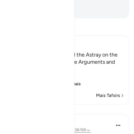
Misericordiosíssimo.
-
Portuguese Translation( Samir )
Leia Tafsir
Ibn Kathir (Abridged)
Those Who have Taqwa and the Astray on the
Day of Resurrection, and the Arguments and
Sorrow of the Erring
وَأُزْلِفَتِ الْجَنَّةُ
(And Paradise will be
…
Leia mais
Mais Tafsirs
Lições
Abu Eesa
há 5 anos
·
Referência
ayah 26:90-103, 26:105