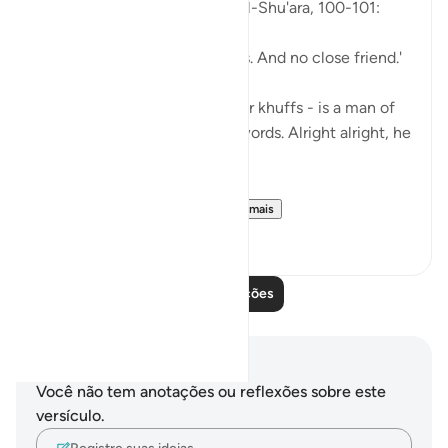
So, Allah jalla wa 'ala says in al-Shu'ara, 100-101:
'Now we have no intercessors. And no close friend.'
My Dad - God bless his leather khuffs - is a man of
few words. Like, *very* few words. Alright alright, he
doesn't talk at all.
But the single piece of ...
Ver mais
13
2
Leia mais lições
Anotações e reflexões
Você não tem anotações ou reflexões sobre este
versículo.