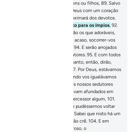
Dia em que de nada valerão bens ou filhos,
89
.
Salvo
para quem comparecer ante Deus com um coração
sincero.
90
.
E o Paraíso se aproximará dos devotos.
91
.
E o inferno será descoberto para os ímpios.
92
.
Então lhes será dito: Onde estão os que adoráveis,
93
.
Em vez de Deus? Poderão, acaso, socorrer-vos
ou socorrem-se a si mesmos?
94
.
E serão arrojados
nele, juntamente com os sedutores.
95
.
E com todos
os exércitos de Lúcifer.
96
.
Quanto, então, dirão,
enquanto disputam entre si:
97
.
Por Deus, estávamos
em um evidente erro,
98
.
Quando vos igualávamos
ao Senhor do Universo.
99
.
E os nossos sedutores
eram apenas aqueles que estavam afundados em
pecados.
100
.
E não temos intercessor algum,
101
.
Nem amigo íntimo.
102
.
Ah, se pudéssemos voltar
atrás!, seríamos dos fiéis!
103
.
Sabei que nisto há um
sinal; porém, a maioria deles não crê.
104
.
E em
verdade, teu Senhor é o Poderoso, o