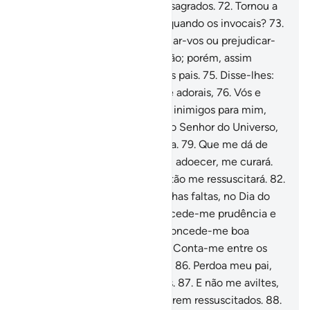
ídolos, aos quais estamos consagrados.
72
.
Tornou a
perguntar: Acaso vos ouvem quando os invocais?
73
.
Ou, por outra, podem beneficiar-vos ou prejudicar-
vos?
74
.
Responderam-lhe: Não; porém, assim
encontramos a fazer os nossos pais.
75
.
Disse-lhes:
Porém, reparais, acaso, no que adorais,
76
.
Vós e
vossos antepassados?
77
.
São inimigos para mim,
coisa que não acontece com o Senhor do Universo,
78
.
Que me criou e me ilumina.
79
.
Que me dá de
comer e beber.
80
.
Que, se eu adoecer, me curará.
81
.
Que me dará a morte e então me ressuscitará.
82
.
E que, espero perdoará as minhas faltas, no Dia do
Juízo.
83
.
Ó Senhor meu, concede-me prudência e
junta-me aos virtuosos!
84
.
Concede-me boa
reputação na posteridade.
85
.
Conta-me entre os
herdeiros do Jardim do Prazer.
86
.
Perdoa meu pai,
porque foi um dos extraviados.
87
.
E não me aviltes,
no dia em que (os homens) forem ressuscitados.
88
.