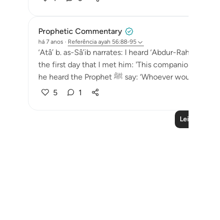
Prophetic Commentary
há 7 anos
·
Referência
ayah 56:88-95
‘Atâ’ b. as-Sâ’ib narrates: I heard ‘Abdur-Rahmân b. 
the first day that I met him: 'This companion of the Messenger of Al
he heard the Prophet ﷺ say: ‘Whoever wou
5
1
Leia mais liç
Notes
placeholders
close