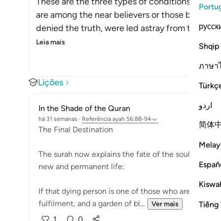
These are the three types of conditions that pe
Portu
are among the near believers or those below the
русск
denied the truth, were led astray from the gui
Leia mais
Shqip
ภาษา
Lições
Türkç
اردو
In the Shade of the Quran
há 31 semanas
·
Referência
ayah 56:88-94
简体
The Final Destination
Melay
The surah now explains the fate of the soul that has 
Españ
new and permanent life:
Kiswah
If that dying person is one of those who are drawn c
fulfilment, and a garden of bl...
Tiếng 
Ver mais
1
0