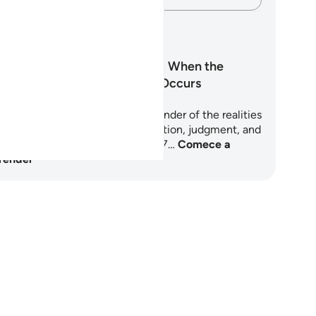
anos de aprendizagem
Surah Al-Waqi‘ah: When the
Inevitable Event Occurs
ah Al-Waqi'ah is a powerful reminder of the realities
ry soul will face: death, resurrection, judgment, and
ernal reward or punishment. This 7…
Comece a
render