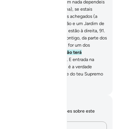
.
Por que, então, se pensais que em nada dependeis
 Nós,
87
.
Não lhe devolveis (a alma), se estais
rtos?
88
.
Porém, se ele for um dos achegados (a
us),
89
.
(Terá) descanso, satisfação e um Jardim de
zer,
90
.
Ainda, se for um dos que estão à direita,
91
.
r-lhe-á dito): Que a paz esteja contigo, da parte dos
 estão à direita!
92
.
Por outra, se for um dos
smentidores, extraviados,
93
.
Então terá
spedagem na água fervente,
94
.
E entrada na
ueira infernal.
95
.
Sabei que esta é a verdade
têntica.
96
.
Glorifica, pois, o nome do teu Supremo
nhor!
rtuguese Translation( Samir )
otações e reflexões
cê não tem anotações ou reflexões sobre este
sículo.
Registre suas ideias…