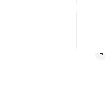
Pl
Abu Layla say during a funeral procession on
lah ﷺ reported to us that
ld love to meet Allah (Might...
Ver mais
Sur
eve
et
ap
ões