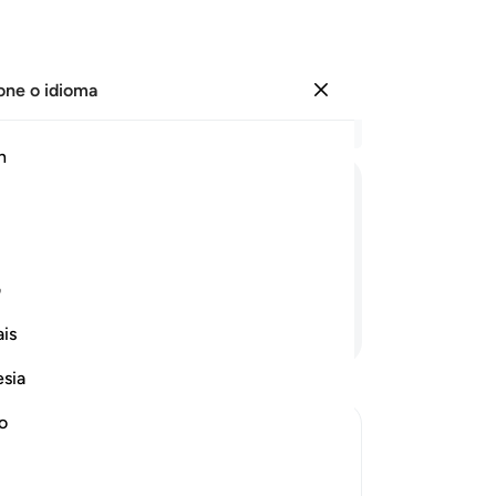
one o idioma
Entrar
Le
h
Cap
75
ﲘ
ﲙ
ﲚ
ﲛ
é 
um
gu
ف
80
Continue lendo
is
Po
di
esia
de
(a
no
fic
eath
nã