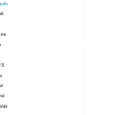
ople face upon their death. Either they
86
guês
ir rank on the right, or those who
de
ий
dance and were ignorant about Allah
…
ce
De
Pra
Mais Tafsirs
(Se
ไทย
que
e
de
ho
fog
中文
au
Se
u
-
Po
turned its back on this world to begin its
ol
An
ili
Vo
lose to God, he will have repose,
ver
Việt