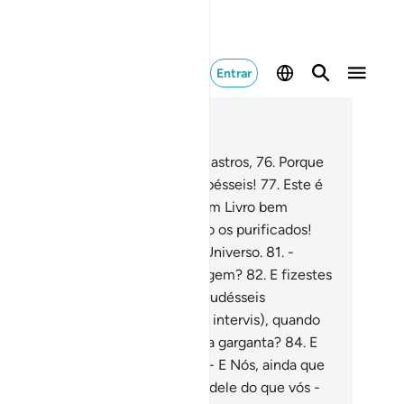
Entrar
ia no contexto
ítulo 56, Página 537, Juz 27
.
Juro, portanto, pela posição dos astros,
76
.
Porque
um magnífico juramento - se soubésseis!
77
.
Este é
 Alcorão honorabilíssimo,
78
.
Num Livro bem
ardado,
79
.
Que não tocam, senão os purificados!
.
É uma revelação do Senhor do Universo.
81
.
-
rventura, desdenhais esta Mensagem?
82
.
E fizestes
sso o vosso sustento, para que o pudésseis
smentir?
83
.
Por que, então, (não intervis), quando
 alma de um moribundo) alcança a garganta?
84
.
E
ais, nesse instante, a olhá-lo.
85
.
- E Nós, ainda que
o Nos vejais, estamos mais perto dele do que vós -