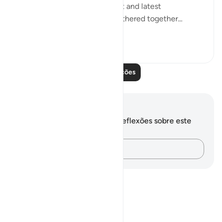
"Say: All people of the earliest and latest
generations will indeed be gathered together...
Ver mais
0
0
Leia mais lições
Anotações e reflexões
Você não tem anotações ou reflexões sobre este
versículo.
Registre suas ideias…