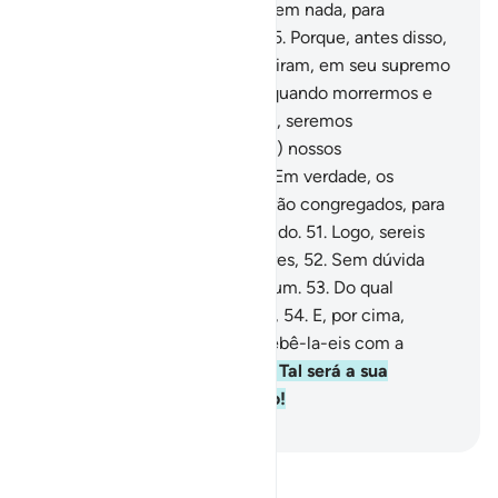
trevas da negra fumaça,
44
.
Sem nada, para
refrescar, nem para aprazar.
45
.
Porque, antes disso,
estava na luxúria,
46
.
E persistiram, em seu supremo
pecado.
47
.
E diziam: Acaso, quando morrermos e
formos reduzidos a pó e ossos, seremos
ressuscitados,
48
.
Ou (o serão) nossos
antepassados?
49
.
Dize-lhes: Em verdade, os
primeiros e os últimos.
50
.
Serão congregados, para
o encontro de um dia conhecido.
51
.
Logo, sereis
vós, ó desviados, desmentidores,
52
.
Sem dúvida
que comereis do fruto do zacum.
53
.
Do qual
fartareis os vossos estômagos,
54
.
E, por cima,
bebereis água fervente.
55
.
Bebê-la-eis com a
sofreguidão dos sedentos.
56
.
Tal será a sua
hospedagem, no Dia do Juízo!
-
Portuguese Translation( Samir )
Leia Tafsir