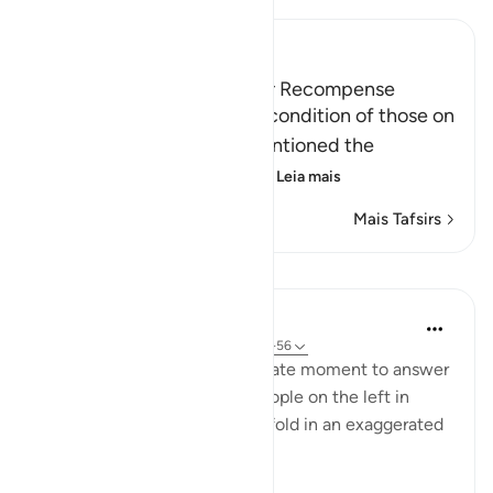
Ibn Kathir (Abridged)
Those on the Left and Their Recompense
After Allah mentioned the condition of those on
the right hand, He then mentioned the
condition of those on the
…
Leia mais
Mais Tafsirs
Lições
In the Shade of the Quran
há 31 semanas
·
Referência
ayah 56:49-56
The surah seizes this appropriate moment to answer
the question posed by the people on the left in
Verses 47-48, which they unfold in an exaggerated
sense of incredulity: