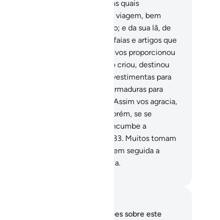
das, feitas de peles de animais, as quais
nejaisfacilmente no dia de vossa viagem, bem
mo no dia do vosso acampamento; e da sua lã, de
 fibra e de seus peloselaborais alfaias e artigos que
ram por algum tempo.
81
.
E Deus vos proporcionou
rigos contra o sul em tudo quanto criou, destinou
rigos nos montes, concedeu-vosvestimentas para
sguardar-vos do calor e do frio e armaduras para
oteger-vos em vossos combates. Assim vos agracia,
a que vos consagreis a Ele.
82
.
Porém, se se
cusarem, sabe que a ti somente incumbe a
oclamação da lúcida Mensagem.
83
.
Muitos tomam
nhecimento da graça de Deus, e em seguida a
gam, porque a sua maioria é iníqua.
rtuguese Translation( Samir )
otações e reflexões
cê não tem anotações ou reflexões sobre este