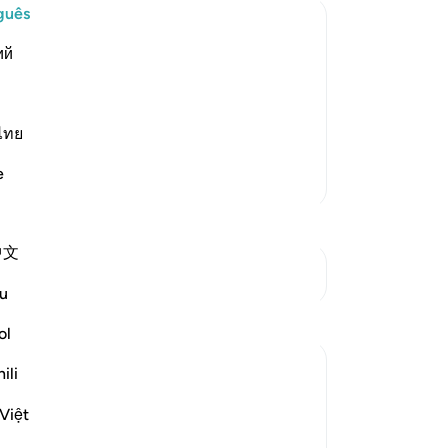
ten
guês
ma
ий
co
Knowledge of the Hour
sua
and ability to do all things, by telling
du
vens and the earth. No one knows
ab
ไทย
ah informs about as H
…
Leia mais
ab
e
Mais Tafsirs
re
pr
par
中文
re
Ver Junções
pr
u
co
Reflexões
ne
ol
-
Po
Abdurrehman K
ili
há 21 semanas
·
An
ayah 32:9, 67:23, 23:78, 17:36, 46:2
Việt
Referência
6, 16:78
Vo
While reflecting on these verses,