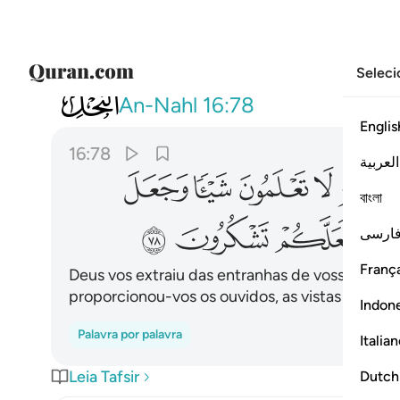
Seleci
016
والله اخرجكم من بطون امهاتكم لا ت
An-Nahl
16:78
Englis
16:78
العربية
ﲶ
ﲷ
ﲸ
ﲹ
বাংলা
ﲾ
ﲿ
ﳀ
ارسی
França
Deus vos extraiu das entranhas de vossas mãe
proporcionou-vos os ouvidos, as vistas eos co
Indon
Palavra por palavra
Italia
Leia Tafsir
Dutch