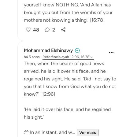
yourself knew NOTHING. 'And Allah has
brought you out from the wombs of your
mothers not knowing a thing.' [16:78]
48
2
Mohammad Elshinawy
há 5 anos
·
Referência
ayah 12:96, 16:78
Then, when the bearer of good news
arrived, he laid it over his face, and he
regained his sight. He said, 'Did I not say to
you that I know from God what you do not
know?' [12:96]
'He laid it over his face, and he regained
his sight.'
💭 In an instant, and w...
Ver mais