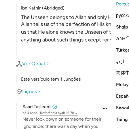
Portu
Ibn Kathir (Abridged)
русск
The Unseen belongs to Allah and only He has 
Allah tells us of the perfection of His knowledge 
Shqip
us that He alone knows the Unseen of the hea
ภาษา
anything about such things except for what All
Türkç
اردو
Ver Qiraat
简体
Este versículo tem 1 Junções
Melay
Lições
Españ
Saad Tasleem
Kiswah
há 4 anos
·
Referência
ayah 16:78
Never look down on someone for their
Tiếng 
ignorance; there was a day when you