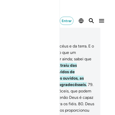
Entrar
ia no contexto
ítulo 16, Página 275, Juz 14
.
A Deus pertence o mistério dos céus e da terra. E o
vento da Hora não tardará mais do que um
stanejar de olhos, oufração menor ainda; sabei que
us é Onipotente.
78
.
Deus vos extraiu das
tranhas de vossas mães, desprovidos de
tendimento, proporcionou-vos os ouvidos, as
stas eos corações, para que Lhe agradecêsseis.
79
.
o reparam, acaso, nos pássaros dóceis, que podem
ar através do espaço? Ninguém senão Deus é capaz
ustentá-los ali! Nisto há sinal para os fiéis.
80
.
Deus
s designou lares, para morada, e vos proporcionou