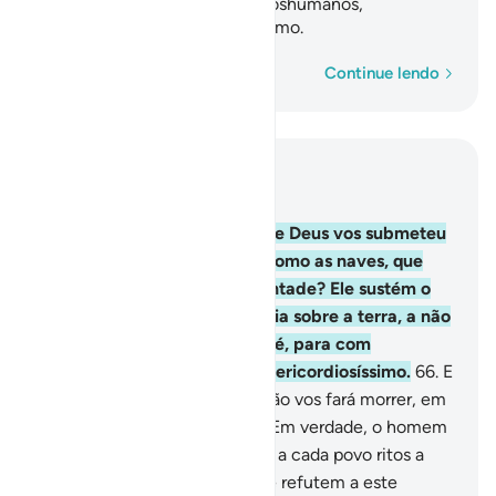
vontade, porque é, para com oshumanos,
Compassivo, Misericordiosíssimo.
Palavra por palavra
Continue lendo
Leia no contexto
Capítulo 22, Página 340, Juz 17
65
.
Não tens reparado em que Deus vos submeteu
o que existe na terra, assim como as naves, que
singram os mares por Suavontade? Ele sustém o
firmamento, para que não caia sobre a terra, a não
ser por Sua vontade, porque é, para com
oshumanos, Compassivo, Misericordiosíssimo.
66
.
E
Ele é Quem vos dá a vida, então vos fará morrer, em
seguida vos devolverá a vida. Em verdade, o homem
é ingrato!
67
.
Temos prescrito a cada povo ritos a
serem observados. Que não te refutem a este