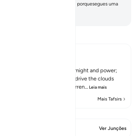
respeito! E invoca teu Senhor, porquesegues uma
orientação correta.
-
Portuguese Translation( Samir )
Leia Tafsir
Ibn Kathir (Abridged)
Signs of the Power of Allah
This is a further sign of His might and power;
that he sends the winds to drive the clouds
which deliver rain to the barren
…
Leia mais
Mais Tafsirs
Ver Qiraat
Este versículo tem 1 Junções
Ver Junções