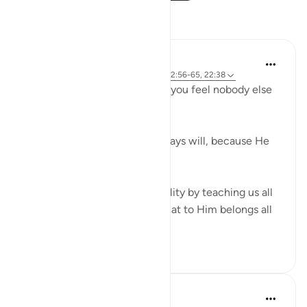
Reflexões
R. Ebied
há 4 anos
·
Referência
ayah 22:73-74, 22:56-65, 22:38
Who defends you even when you feel nobody else
in 'power' can or will?
God does, always has and always will, because He
has all the power.
Verses 56-65 reaffirm this reality by teaching us all
about Allah's attributes and that to Him belongs all
that is in...
Ver mais
14
5
553
Sherene Mansor