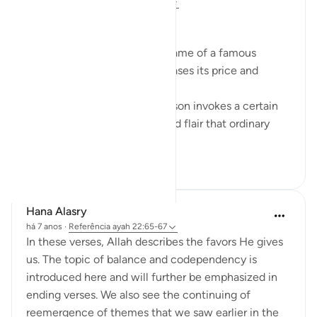
há 5 anos
·
Referência
ayah 22:59-65
Branding. What is in a name?
When a product carries the name of a famous
person, it exponentially increases its price and
perceived value.
The name of that popular person invokes a certain
lifestyle; a certain glamour and flair that ordinary
people want to ha...
Ver mais
9
4
140
Hana Alasry
há 7 anos
·
Referência
ayah 22:65-67
In these verses, Allah describes the favors He gives
us. The topic of balance and codependency is
introduced here and will further be emphasized in
ending verses. We also see the continuing of
reemergence of themes that we saw earlier in the