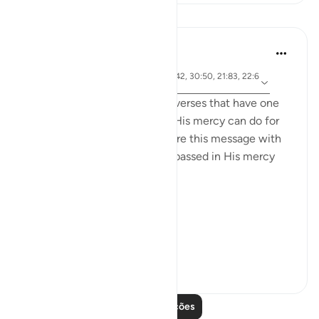
Lições
Samia Mubarak
há 6 anos
·
ayah 17:66, 67:19, 67:29, 21:42, 30:50, 21:83, 22:6
Referência
5, 42:28, 19:87
I recently came across these verses that have one
common denominator: what His mercy can do for
us, and I couldn’t help but share this message with
the world. May we be encompassed in His mercy
wherever we go. Ameen.
Allah's Mercy رحمة الله
Removes afflicti...
Ver mais
29
1
1.277
Leia mais lições