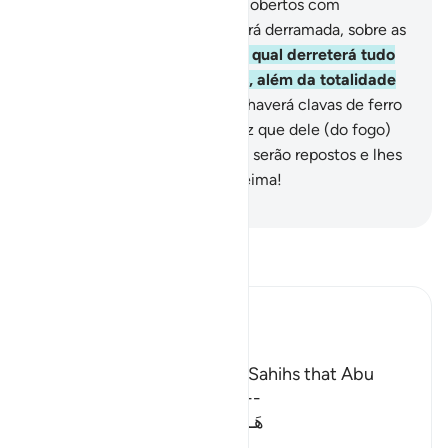
Quanto aos incrédulos, serãocobertos com
vestimentas de fogo e lhes será derramada, sobre as
cabeças, água fervente,
20
.
A qual derreterá tudo
quanto há em suas entranhas, além da totalidade
de suas peles.
21
.
Em adição, haverá clavas de ferro
(para o castigo).
22
.
Toda a vez que dele (do fogo)
quiserem sair, por angústia, ali serão repostos e lhes
será dito: Sofrei a pena da queima!
-
Portuguese Translation( Samir )
Leia Tafsir
Ibn Kathir (Abridged)
The Reason for Revelation
It was recorded in the Two Sahihs that Abu
Dharr swore that this Ayah --
هَـذَانِ خَصْمَانِ اخْتَصَمُواْ فِى رَبِّهِمْ
(These t
…
Leia mais