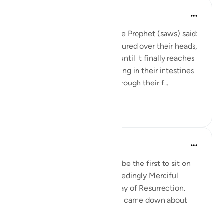
Prophetic Commentary
há 8 anos
·
Referência
ayah 22:19-20
Abu Hurayrah narrates that the Prophet (saws) said:
'The scalding water will be poured over their heads,
and it will permeate through until it finally reaches
their intestines. Then everything in their intestines
will flow out until it passes through their f...
Ver mais
0
0
Prophetic Commentary
há 8 anos
·
Referência
ayah 22:19-20
Ali b. Abu Tâlib narrates: I will be the first to sit on
my knees in front of the Exceedingly Merciful
because of the duel on the Day of Resurrection.
Qays b. ‘Abbâs said: 'This ayah came down about
them: