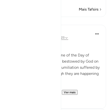
Mais Tafsirs
Lições
In the Shade of the Quran
há 31 semanas
·
Referência
ayah 22:19-23
Widely Divergent Ends
The passage here draws a scene of the Day of
Judgement, when the honour bestowed by God on
His faithful servants and the humiliation suffered by
the others are shown as though they are happening
here and now.
These two adversaries have ...
Ver mais
0
0