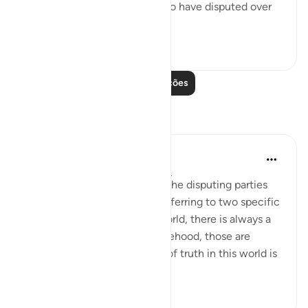
These are two adversaries who have disputed over
their...
Ver mais
0
0
Leia mais lições
Reflexões
Hana Alasry
há 7 anos
·
Referência
ayah 22:19-22
There is a debate about who the disputing parties
are and whether verse 19 is referring to two specific
parties or in general. In the world, there is always a
battle between truth and falsehood, those are
disputing groups. The nature of truth in this world is
...
Ver mais
3
1