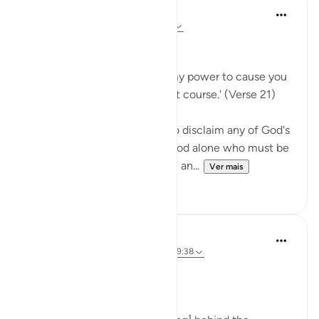
In the Shade of the Quran
há 31 semanas
·
Referência
ayah 72:21
No Help from Anyone
Say Muhammad: 'It is not in my power to cause you
harm or to set you on the right course.' (Verse 21)
The Prophet is commanded to disclaim any of God's
qualities and attributes. It is God alone who must be
worshipped, without partners, an...
Ver mais
0
0
Prophetic Commentary
há 8 anos
·
Referência
ayah 72:21-22, 39:38