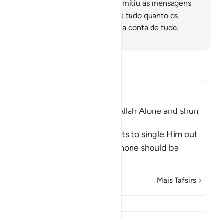
Para certificar-se de que transmitiu as mensagens
do seu Senhor, o Qual abrange tudo quanto os
humanos possuem, e que toma conta de tudo.
-
Portuguese Translation( Samir )
Leia Tafsir
Ibn Kathir (Abridged)
The Command to worship Allah Alone and shun
Shirk
Allah commands His servants to single Him out
alone for worship and that none should be
supplicated t
…
Leia mais
Mais Tafsirs
Lições