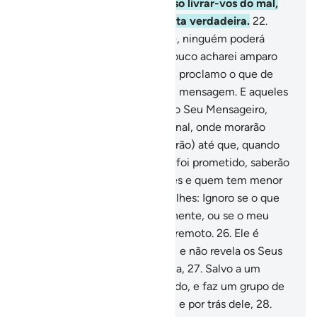
(mais): Em verdade, não posso livrar-vos do mal,
nem trazer-vos para a conduta verdadeira.
22
.
Dize-lhes (ainda): Em verdade, ninguém poderá
livrar-me de Deus, nem tampouco acharei amparo
algum fora d'Ele;
23
.
Somente proclamo o que de
Deus recebi, bem como a Sua mensagem. E aqueles
que desobedecem a Deus e ao Seu Mensageiro,
certamente terão o fogo infernal, onde morarão
eternamente.
24
.
(Eles duvidarão) até que, quando
se depararem com o que lhes foi prometido, saberão
quem tem menos socorredores e quem tem menor
número (de aliados).
25
.
Dize-lhes: Ignoro se o que
vos tem sido prometido é iminente, ou se o meu
Senhor fixou-lhe um término remoto.
26
.
Ele é
Conhecedor do incognoscível e não revela os Seus
mistérios a quem quer que seja,
27
.
Salvo a um
mensageiro que tenta escolhido, e faz um grupo de
guardas marcharem, na frente e por trás dele,
28
.