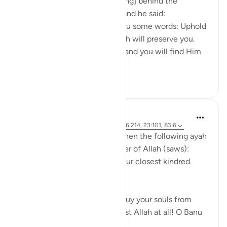
Ibn ‘Abbâs narrates: I was [riding] behind the
Messenger of Allah one day, and he said:
'O young man, I shall teach you some words: Uphold
Allah [in your affairs], and Allah will preserve you.
Uphold Allah [in your affairs], and you will find Him
in front o...
Ver mais
1
0
Prophetic Commentary
há 8 anos
·
Referência
ayah 72:21-22, 26:214, 23:101, 83:6
Abu Hurayrah narrates that when the following ayah
was revealed to the Messenger of Allah (saws):
And warn, [O Muhammad], your closest kindred.
[26:214]
He said: 'O tribe of Quraysh, buy your souls from
Allah! I cannot help you against Allah at all! O Banu
‘A...
Ver mais