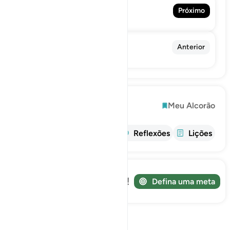
46. Al-Ahqaf
Próximo
الأحقاف
44. Ad-Dukhan
Anterior
الدخان
Explorar
Meu Alcorão
informações
Tafsir
Reflexões
Lições
Acompanhe sua jornada!
Defina uma meta