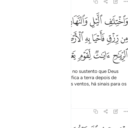
45:5
ﱛ
ﱜ
ﱝ
ﱞ
ﱟ
ﱠ
ﱡ
ﱢ
اختلاف الليل والنهار وما انزل الله من السماء من رزق فاحيا به الارض 
َٱخْتِلَـٰفِ ٱلَّيْلِ وَٱلنَّهَارِ وَمَآ أَنزَلَ ٱللَّهُ مِنَ ٱلسَّمَآءِ مِن رِّزْقٍۢ فَأَحْيَا بِهِ
ﱣ
ﱤ
ﱥ
ﱦ
ﱧ
ﱨ
ﱩ
ﱪ
ﱫ
ﱬ
ﱭ
ﱮ
ﱯ
E na alternação do dia e da noite, no sustento que Deus
envia do céu, mediante o que vivifica a terra depois de
haver sidoárida, é na variação dos ventos, há sinais para os
que raciocinam.
Tafsirs
Lições
Reflexões
Qiraat
45:6
لك ايات الله نتلوها عليك بالحق فباي حديث بعد الله واياته يومنون ٦