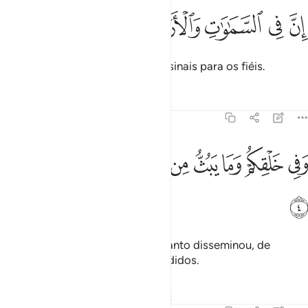
ﱊ
ﱋ
ﱌ
ﱍ
ن في السماوات والارض لايات للمومنين ٣
ﱎ
ﱏ
ﱐ
ِنَّ فِى ٱلسَّمَـٰوَٰتِ وَٱلْأَرْضِ لَـَٔايَـٰتٍۢ لِّلْمُؤْمِنِينَ ٣
Sabei que nos céus e na terra há sinais para os fiéis.
Tafsirs
Lições
Reflexões
45:4
ﱑ
ﱒ
ﱓ
ﱔ
ﱕ
ﱖ
في خلقكم وما يبث من دابة ايات لقوم يوقنون ٤
ﱗ
ﱘ
ﱙ
َفِى خَلْقِكُمْ وَمَا يَبُثُّ مِن دَآبَّةٍ ءَايَـٰتٌۭ لِّقَوْمٍۢ يُوقِنُونَ ٤
ﱚ
E em vossa criação e de tudo quanto disseminou, de
animais, há sinais para os persuadidos.
Tafsirs
Lições
Reflexões
Qiraat