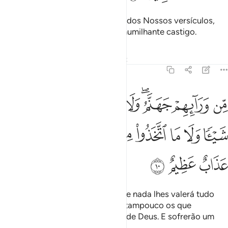
E quando chega a conhecer algo dos Nossos versículos,
escarnece-o. Estes sofrerão um humilhante castigo.
Tafsirs
Lições
Reflexões
Qiraat
45:10
ﲠ
ﲡ
ﲢﲣ
ﲤ
ﲥ
ﲦ
ﲧ
ﲨ
ن ورايهم جهنم ولا يغني عنهم ما كسبوا شييا ولا ما اتخذوا من دون الله
ِّن وَرَآئِهِمْ جَهَنَّمُ ۖ وَلَا يُغْنِى عَنْهُم مَّا كَسَبُوا۟ شَيْـًۭٔا وَلَا مَا ٱتَّخَذُوا۟ مِن دُونِ ٱللَّه
ﲩ
ﲪ
ﲫ
ﲬ
ﲭ
ﲮ
ﲯ
ﲰﲱ
ﲲ
ﲳ
ﲴ
ﲵ
Frente a eles estará o inferno, e de nada lhes valerá tudo
quanto tiverem acumulado, nem tampouco os que
adotarem porprotetores, em vez de Deus. E sofrerão um
severo castigo.