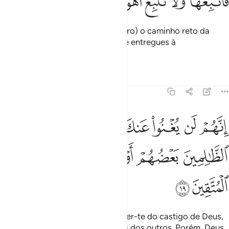
ﲍ
ﲎ
ﲏ
ﲐ
ﲑ
ﲒ
ﲓ
ﲔ
Então, te ensejamos (ó Mensageiro) o caminho reto da
religião. Observa-o, pois, e não te entregues à
concupiscência dosinsipientes.
Tafsirs
Lições
Reflexões
45:19
ﲕ
ﲖ
ﲗ
ﲘ
ﲙ
ﲚ
ﲛﲜ
ﲝ
نهم لن يغنوا عنك من الله شييا وان الظالمين بعضهم اولياء بعض والله ول
ِنَّهُمْ لَن يُغْنُوا۟ عَنكَ مِنَ ٱللَّهِ شَيْـًۭٔا ۚ وَإِنَّ ٱلظَّـٰلِمِينَ بَعْضُ
ﲞ
ﲟ
ﲠ
ﲡﲢ
ﲣ
ﲤ
ﲥ
ﲦ
Porque em nada poderão defender-te do castigo de Deus,
por os iníquos são protetores uns dos outros. Porém, Deus