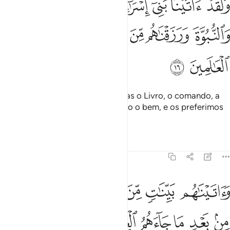
ﱞ
ﱟ
ﱠ
ﱡ
ﱢ
ﱣ
َلَقَدْ ءَاتَيْنَا بَنِىٓ إِسْرَٰٓءِيلَ ٱلْكِتَـٰبَ وَٱلْحُكْمَ وَٱلنُّبُوَّةَ وَرَزَقْنَ
ﱤ
ﱥ
ﱦ
ﱧ
ﱨ
ﱩ
ﱪ
ﱫ
Havíamos concedido aos israelitas o Livro, o comando, a
profecia e o agraciamos com todo o bem, e os preferimos
aosseus contemporâneos.
Tafsirs
Lições
Reflexões
45:17
ﱬ
ﱭ
ﱮ
ﱯﱰ
ﱱ
ﱲ
ﱳ
اتيناهم بينات من الامر فما اختلفوا الا من بعد ما جاءهم العلم بغيا بينهم
َءَاتَيْنَـٰهُم بَيِّنَـٰتٍۢ مِّنَ ٱلْأَمْرِ ۖ فَمَا ٱخْتَلَفُوٓا۟ إِلَّا مِنۢ بَعْدِ مَا جَآءَهُمُ ٱلْعِل
ﱴ
ﱵ
ﱶ
ﱷ
ﱸ
ﱹ
ﱺﱻ
ﱼ
ﱽ