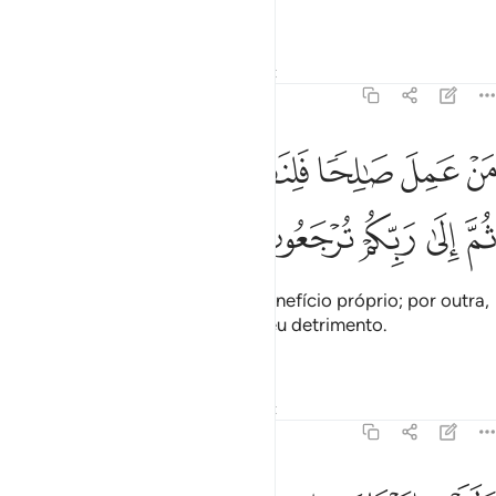
seumerecimento.
Tafsirs
Lições
Reflexões
Qiraat
45:15
ﱐ
ﱑ
ﱒ
ﱓﱔ
ﱕ
ﱖ
ن عمل صالحا فلنفسه ومن اساء فعليها ثم الى ربكم ترجعون ١٥
ﱗﱘ
َنْ عَمِلَ صَـٰلِحًۭا فَلِنَفْسِهِۦ ۖ وَمَنْ أَسَآءَ فَعَلَيْهَا ۖ ثُمَّ إِلَىٰ رَبِّكُمْ تُرْجَعُونَ ١٥
ﱙ
ﱚ
ﱛ
ﱜ
ﱝ
Quem praticar o bem, será em benefício próprio; por outra,
quem praticar o mal, o fará em seu detrimento.
Logoretornareis a vosso Senhor.
Tafsirs
Lições
Reflexões
Qiraat
45:16
لقد اتينا بني اسراييل الكتاب والحكم والنبوة ورزقناهم من الطيبات وفض