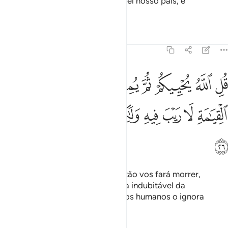
seu único argumento é dizer: Trazei nosso pais, e
estaiscertos!
Tafsirs
Lições
Reflexões
45:26
ﲄ
ﲅ
ﲆ
ﲇ
ﲈ
ﲉ
ﲊ
ﲋ
ﲌ
ل الله يحييكم ثم يميتكم ثم يجمعكم الى يوم القيامة لا ريب فيه ولاكن اك
ُلِ ٱللَّهُ يُحْيِيكُمْ ثُمَّ يُمِيتُكُمْ ثُمَّ يَجْمَعُكُمْ إِلَىٰ يَوْمِ ٱلْقِيَـٰمَةِ لَا رَيْبَ فِيهِ وَلَـٰكِ
ﲍ
ﲎ
ﲏ
ﲐ
ﲑ
ﲒ
ﲓ
ﲔ
ﲕ
ﲖ
Dize-lhes: Deus vos dá a vida, então vos fará morrer,
depois vos congregará para o Dia indubitável da
Ressurreição. Porém, a maioria dos humanos o ignora
Tafsirs
Lições
Reflexões