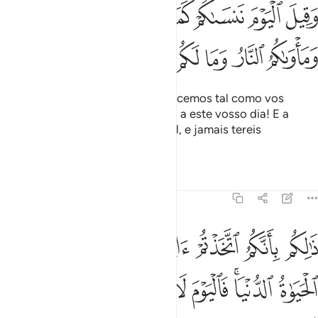
ﱍ
ﱎ
ﱏ
ﱐ
ﱑ
ﱒ
ﱓ
ﱔ
قيل اليوم ننساكم كما نسيتم لقاء يومكم هاذا وماواكم النار وما لكم من
َقِيلَ ٱلْيَوْمَ نَنسَىٰكُمْ كَمَا نَسِيتُمْ لِقَآءَ يَوْمِكُمْ هَـٰذَا وَمَأْوَىٰكُمُ ٱلنَّارُ وَمَا لَكُم 
ﱕ
ﱖ
ﱗ
ﱘ
ﱙ
ﱚ
ﱛ
E ser-lhes-á dito: Hoje vos esquecemos tal como vos
esquecestes do comparecimento a este vosso dia! E a
vossamorada será o fogo infernal, e jamais tereis
socorredores.
Tafsirs
Lições
Reflexões
45:35
ﱜ
ﱝ
ﱞ
ﱟ
ﱠ
ﱡ
ﱢ
الكم بانكم اتخذتم ايات الله هزوا وغرتكم الحياة الدنيا فاليوم لا يخرجون 
َٰلِكُم بِأَنَّكُمُ ٱتَّخَذْتُمْ ءَايَـٰتِ ٱللَّهِ هُزُوًۭا وَغَرَّتْكُمُ ٱلْحَيَوٰةُ ٱلدُّنْيَا ۚ فَٱلْيَوْمَ لَا ي
ﱣ
ﱤﱥ
ﱦ
ﱧ
ﱨ
ﱩ
ﱪ
ﱫ