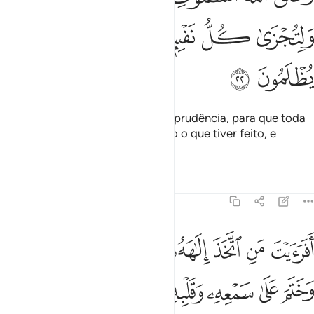
ﳇ
ﳈ
ﳉ
ﳊ
ﳋ
ﳌ
ﳍ
ﳎ
ﳏ
Deus criou os céus e a terra com prudência, para que toda
a alma seja compensada segundo o que tiver feito, e
ninguémserá defraudado.
Tafsirs
Lições
Reflexões
45:23
ﱁ
ﱂ
ﱃ
ﱄ
ﱅ
ﱆ
ﱇ
ﱈ
ﱉ
فرايت من اتخذ الاهه هواه واضله الله على علم وختم على سمعه وقلبه 
َفَرَءَيْتَ مَنِ ٱتَّخَذَ إِلَـٰهَهُۥ هَوَىٰهُ وَأَضَلَّهُ ٱللَّهُ عَلَىٰ عِلْمٍۢ وَخَتَمَ عَلَىٰ سَمْعِهِۦ وَقَلْ
ﱊ
ﱋ
ﱌ
ﱍ
ﱎ
ﱏ
ﱐ