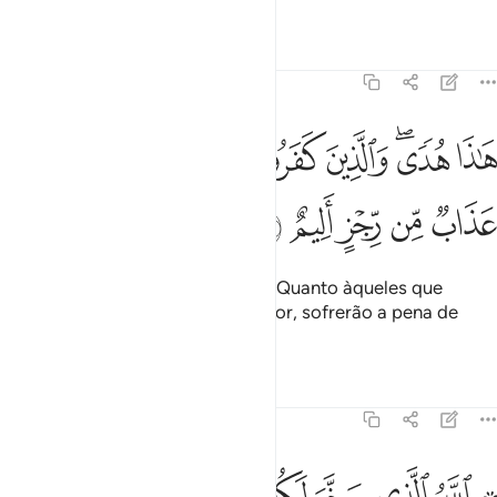
Tafsirs
Lições
Reflexões
45:11
ﲶ
ﲷﲸ
ﲹ
ﲺ
ﲻ
ﲼ
اذا هدى والذين كفروا بايات ربهم لهم عذاب من رجز اليم ١١
ﲽ
َـٰذَا هُدًۭى ۖ وَٱلَّذِينَ كَفَرُوا۟ بِـَٔايَـٰتِ رَبِّهِمْ لَهُمْ عَذَابٌۭ مِّن رِّجْزٍ أَلِيمٌ ١١
ﲾ
ﲿ
ﳀ
ﳁ
ﳂ
Este (Alcorão) é uma orientação. Quanto àqueles que
negam os versículos do seu Senhor, sofrerão a pena de
umadolorosa punição.
Tafsirs
Lições
Reflexões
45:12
ﳃ ﳄ
ﳅ
ﳆ
ﳇ
ﳈ
ﳉ
ﳊ
ﳋ
لله الذي سخر لكم البحر لتجري الفلك فيه بامره ولتبتغوا من فضله ول