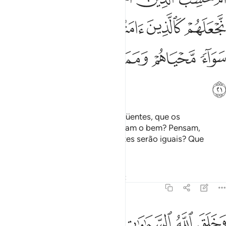
ﲵ
ﲶ
ﲷ
ﲸ
ﲹ
ﲺ
ﲻ
ﲼﲽ
ﲾ
ﲿ
ﳀ
ﳁ
Pretendem, porventura, os delinqüentes, que os
equiparemos aos fiéis, que praticam o bem? Pensam,
acaso, que suasvidas e suas mortes serão iguais? Que
péssimo é o que julgam!
Tafsirs
Lições
Reflexões
Qiraat
45:22
ﳂ
ﳃ
ﳄ
ﳅ
ﳆ
خلق الله السماوات والارض بالحق ولتجزى كل نفس بما كسبت وهم لا ي
َخَلَقَ ٱللَّهُ ٱلسَّمَـٰوَٰتِ وَٱلْأَرْضَ بِٱلْحَقِّ وَلِتُجْزَىٰ كُلُّ نَفْسٍۭ بِمَا كَسَبَتْ وَهُم