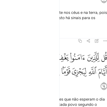
E vos submeteu tudo quanto existe nos céus e na terra, pois
tudo d'Ele emana. Em verdade, nisto há sinais para os
quemeditam.
Tafsirs
Lições
Reflexões
45:14
ﱁ
ﱂ
ﱃ
ﱄ
ﱅ
ﱆ
ﱇ
ل للذين امنوا يغفروا للذين لا يرجون ايام الله ليجزي قوما بما كانوا يكسب
ُل لِّلَّذِينَ ءَامَنُوا۟ يَغْفِرُوا۟ لِلَّذِينَ لَا يَرْجُونَ أَيَّامَ ٱللَّهِ لِيَجْزِىَ قَوْمًۢا بِ
ﱈ
ﱉ
ﱊ
ﱋ
ﱌ
ﱍ
ﱎ
ﱏ
Dize aos fiéis que perdoam aqueles que não esperam o dia
de Deus, quando Ele retribuirá a cada povo segundo o