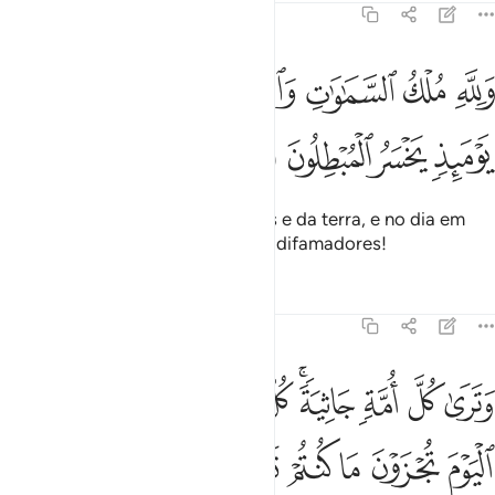
45:27
ﲗ
ﲘ
ﲙ
ﲚﲛ
ﲜ
ﲝ
ﲞ
لله ملك السماوات والارض ويوم تقوم الساعة يوميذ يخسر المبطلون ٢٧
َلِلَّهِ مُلْكُ ٱلسَّمَـٰوَٰتِ وَٱلْأَرْضِ ۚ وَيَوْمَ تَقُومُ ٱلسَّاعَةُ يَوْمَئِذٍۢ ي
ﲟ
ﲠ
ﲡ
ﲢ
A Deus pertence o reino dos céus e da terra, e no dia em
que chegar a Hora, perecerão os difamadores!
Tafsirs
Lições
Reflexões
45:28
ﲣ
ﲤ
ﲥ
ﲦﲧ
ﲨ
ﲩ
ﲪ
ﲫ
ﲬ
ترى كل امة جاثية كل امة تدعى الى كتابها اليوم تجزون ما كنتم تعملون ٨
َتَرَىٰ كُلَّ أُمَّةٍۢ جَاثِيَةًۭ ۚ كُلُّ أُمَّةٍۢ تُدْعَىٰٓ إِلَىٰ كِتَـٰبِهَا ٱلْيَوْمَ تُجْزَوْنَ مَا 
ﲭ
ﲮ
ﲯ
ﲰ
ﲱ
ﲲ