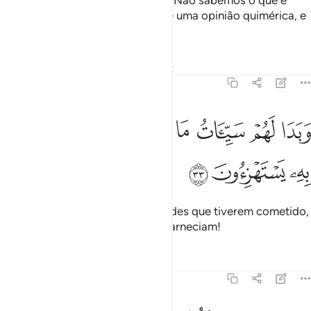
e a Hora é indubitável, dissestes: Não sabemos o que é
aHora e pensamos não passar de uma opinião quimérica, e
não estamos convencidos!
Tafsirs
Lições
Reflexões
Qiraat
45:33
ﱁ
ﱂ
ﱃ
ﱄ
ﱅ
ﱆ
ﱇ
بدا لهم سييات ما عملوا وحاق بهم ما كانوا به يستهزيون ٣٣
ﱈ
ﱉ
َبَدَا لَهُمْ سَيِّـَٔاتُ مَا عَمِلُوا۟ وَحَاقَ بِهِم مَّا كَانُوا۟ بِهِۦ يَسْتَهْزِءُونَ ٣٣
ﱊ
ﱋ
ﱌ
Então, aparecer-lhe-ão as maldades que tiverem cometido,
e os envolverá aquilo de que escarneciam!
Tafsirs
Lições
Reflexões
45:34