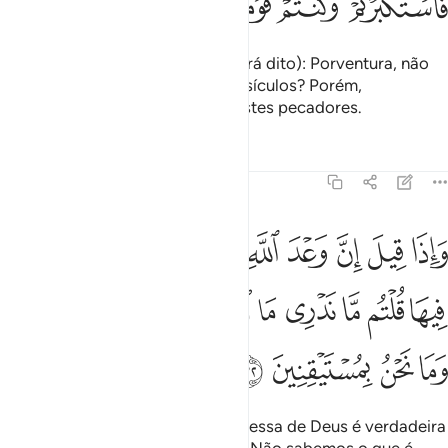
ﳗ
ﳘ
ﳙ
ﳚ
ﳛ
Não obstante, aos incrédulos (será dito): Porventura, não
vos foram recitados os Meus versículos? Porém,
ensoberbeceste-vos e vos tornastes pecadores.
Tafsirs
Lições
Reflexões
45:32
ﳜ
ﳝ
ﳞ
ﳟ
ﳠ
ﳡ
ﳢ
ﳣ
ﳤ
اذا قيل ان وعد الله حق والساعة لا ريب فيها قلتم ما ندري ما الساعة ا
َإِذَا قِيلَ إِنَّ وَعْدَ ٱللَّهِ حَقٌّۭ وَٱلسَّاعَةُ لَا رَيْبَ فِيهَا قُلْتُم مَّا نَدْرِى مَا ٱلسّ
ﳥ
ﳦ
ﳧ
ﳨ
ﳩ
ﳪ
ﳫ
ﳬ
ﳭ
ﳮ
ﳯ
ﳰ
ﳱ
ﳲ
E quando vos foi dito que a promessa de Deus é verdadeira