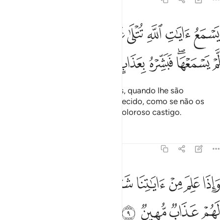
ﲃ
ﲄ
ﲅ
ﲆ
ﲇ
ﲈ
ﲉ
ﲊ
ﲋ
سمع ايات الله تتلى عليه ثم يصر مستكبرا كان لم يسمعها فبشره بعذاب 
َسْمَعُ ءَايَـٰتِ ٱللَّهِ تُتْلَىٰ عَلَيْهِ ثُمَّ يُصِرُّ مُسْتَكْبِرًۭا كَأَن لَّمْ يَسْمَعْهَا ۖ فَبَشّ
ﲌ
ﲍﲎ
ﲏ
ﲐ
ﲑ
ﲒ
Que escuta os versículos de Deus, quando lhe são
recitados, e se obstina, ensoberbecido, como se não os
tivesse ouvido! Anuncia-lhe um doloroso castigo.
Tafsirs
Lições
Reflexões
45:9
ﲓ
ﲔ
ﲕ
ﲖ
ﲗ
ﲘ
ﲙﲚ
اذا علم من اياتنا شييا اتخذها هزوا اولايك لهم عذاب مهين ٩
ﲛ
َإِذَا عَلِمَ مِنْ ءَايَـٰتِنَا شَيْـًٔا ٱتَّخَذَهَا هُزُوًا ۚ أُو۟لَـٰٓئِكَ لَهُمْ عَذَابٌۭ مُّهِينٌۭ ٩
ﲜ
ﲝ
ﲞ
ﲟ