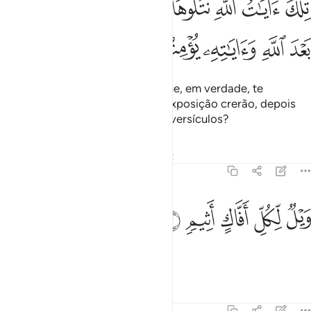
ﱰ
ﱱ
ﱲ
ﱳ
ﱴ
ﱵﱶ
ﱷ
ﱸ
ِلْكَ ءَايَـٰتُ ٱللَّهِ نَتْلُوهَا عَلَيْكَ بِٱلْحَقِّ ۖ فَبِأَىِّ حَدِيثٍۭ بَعْدَ ٱللَّهِ وَءَايَـٰتِهِۦ يُؤْمِنُونَ ٦
ﱹ
ﱺ
ﱻ
ﱼ
ﱽ
Tais são os versículos de Deus que, em verdade, te
revelamos. Assim, pois, em que exposição crerão, depois
de (rechaçarem) Deus e os Seus versículos?
Tafsirs
Lições
Reflexões
Qiraat
45:7
ﱾ
ﱿ
يل لكل افاك اثيم ٧
ﲀ
ﲁ
ﲂ
َيْلٌۭ لِّكُلِّ أَفَّاكٍ أَثِيمٍۢ ٧
Ai de todo mendaz, pecador.
Tafsirs
Lições
Reflexões
45:8