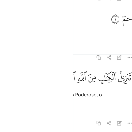
م ١
ﱁ
ﱂ
مٓ ١
Ha, Mim.
Tafsirs
Lições
Reflexões
45:2
ﱃ
ﱄ
ﱅ
ﱆ
نزيل الكتاب من الله العزيز الحكيم ٢
ﱇ
ﱈ
ﱉ
َنزِيلُ ٱلْكِتَـٰبِ مِنَ ٱللَّهِ ٱلْعَزِيزِ ٱلْحَكِيمِ ٢
A revelação do Livro é de Deus, o Poderoso, o
Prudentíssimo.
Tafsirs
Lições
Reflexões
45:3