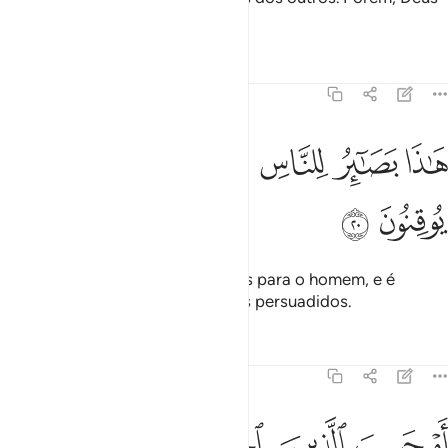
é oProtetor dos tementes.
Tafsirs
Lições
Reflexões
45:20
ﲧ
ﲨ
ﲩ
ﲪ
اذا بصاير للناس وهدى ورحمة لقوم يوقنون ٢٠
ﲫ
ﲬ
َـٰذَا بَصَـٰٓئِرُ لِلنَّاسِ وَهُدًۭى وَرَحْمَةٌۭ لِّقَوْمٍۢ يُوقِنُونَ ٢٠
ﲭ
ﲮ
Este (Alcorão) encerra evidências para o homem, e é
orientação e misericórdia para os persuadidos.
Tafsirs
Lições
Reflexões
45:21
ﲯ
ﲰ
ﲱ
ﲲ
ﲳ
ﲴ
م حسب الذين اجترحوا السييات ان نجعلهم كالذين امنوا وعملوا الصالح
َمْ حَسِبَ ٱلَّذِينَ ٱجْتَرَحُوا۟ ٱلسَّيِّـَٔاتِ أَن نَّجْعَلَهُمْ كَٱلَّذِينَ ءَامَنُوا۟ وَعَمِلُوا۟ ٱلصَّـٰلِ