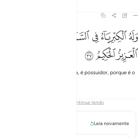
Tafsirs
Lições
Reflexões
45:37
ﱷ
ﱸ
ﱹ
ﱺ
له الكبرياء في السماوات والارض وهو العزيز الحكيم ٣٧
ﱻﱼ
ﱽ
َلَهُ ٱلْكِبْرِيَآءُ فِى ٱلسَّمَـٰوَٰتِ وَٱلْأَرْضِ ۖ وَهُوَ ٱلْعَزِيزُ ٱلْحَكِيمُ ٣٧
ﱾ
ﱿ
ﲀ
De cuja glória, nos céus e na terra, é possuidor, porque é o
Poderoso, o Prudentíssimo.
Tafsirs
Lições
Reflexões
Fim do Capítulo
Continue lendo
Leia mais
Leia novamente