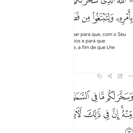
للَّهُ ٱلَّذِى سَخَّرَ لَكُمُ ٱلْبَحْرَ لِتَجْرِىَ ٱلْفُلْكُ فِيهِ بِأَمْرِهِۦ وَلِتَبْتَغُوا۟ مِن فَضْلِهِۦ 
ﳌ
ﳍ
ﳎ
ﳏ
ﳐ
ﳑ
ﳒ
Deus foi Quem vos submeteu o mar para que, com o Seu
beneplácito, o singrassem os navios e para que
procurásseisalgo de Sua bondade, a fim de que Lhe
agradecêsseis.
Tafsirs
Lições
Reflexões
45:13
ﳓ
ﳔ
ﳕ
ﳖ
ﳗ
ﳘ
ﳙ
ﳚ
ﳛ
سخر لكم ما في السماوات وما في الارض جميعا منه ان في ذالك لايات 
َسَخَّرَ لَكُم مَّا فِى ٱلسَّمَـٰوَٰتِ وَمَا فِى ٱلْأَرْضِ جَمِيعًۭا مِّنْهُ ۚ إِنَّ فِى ذَٰلِكَ ل
ﳜﳝ
ﳞ
ﳟ
ﳠ
ﳡ
ﳢ
ﳣ
ﳤ