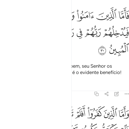
ﳀ
ﳁ
ﳂ
ﳃ
ﳄ
اما الذين امنوا وعملوا الصالحات فيدخلهم ربهم في رحمته ذالك هو الفوز 
َأَمَّا ٱلَّذِينَ ءَامَنُوا۟ وَعَمِلُوا۟ ٱلصَّـٰلِحَـٰتِ فَيُدْخِلُهُمْ رَبُّهُمْ فِى رَحْ
ﳅ
ﳆ
ﳇ
ﳈﳉ
ﳊ
ﳋ
ﳌ
ﳍ
ﳎ
Quanto aos fiéis que praticam o bem, seu Senhor os
acolherá em sua misericórdia. Tal é o evidente benefício!
Tafsirs
Lições
Reflexões
45:31
ﳏ
ﳐ
ﳑ
ﳒ
ﳓ
ﳔ
ﳕ
ﳖ
اما الذين كفروا افلم تكن اياتي تتلى عليكم فاستكبرتم وكنتم قوما مجرم
َأَمَّا ٱلَّذِينَ كَفَرُوٓا۟ أَفَلَمْ تَكُنْ ءَايَـٰتِى تُتْلَىٰ عَلَيْكُمْ فَٱسْتَكْبَرْتُمْ وَكُنتُمْ قَو