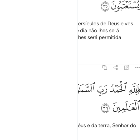
ﱬ
ﱭ
Isso, porque escarnecestes dos versículos de Deus e vos
iludiu a vida terrena! Assim, nesse dia não lhes será
permitidosair dele (o fogo), nem lhes será permitida
apelação.
Tafsirs
Lições
Reflexões
Qiraat
45:36
ﱮ
ﱯ
ﱰ
ﱱ
ﱲ
لله الحمد رب السماوات ورب الارض رب العالمين ٣٦
ﱳ
ﱴ
َلِلَّهِ ٱلْحَمْدُ رَبِّ ٱلسَّمَـٰوَٰتِ وَرَبِّ ٱلْأَرْضِ رَبِّ ٱلْعَـٰلَمِينَ ٣٦
ﱵ
ﱶ
Louvado seja Deus, Senhor dos céus e da terra, Senhor do
Universo!