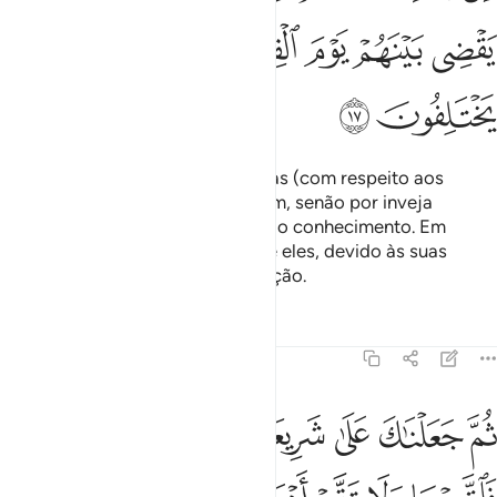
ﱾ
ﱿ
ﲀ
ﲁ
ﲂ
ﲃ
ﲄ
ﲅ
ﲆ
E lhes prescrevemos as evidências (com respeito aos
dogmas); porém, não discreparam, senão por inveja
recíproca, após lhes ter chegado o conhecimento. Em
verdade, teu Senhor julgará entre eles, devido às suas
divergências, no Dia daRessurreição.
Tafsirs
Lições
Reflexões
45:18
ﲇ
ﲈ
ﲉ
ﲊ
ﲋ
ﲌ
م جعلناك على شريعة من الامر فاتبعها ولا تتبع اهواء الذين لا يعلمون ١٨
ُمَّ جَعَلْنَـٰكَ عَلَىٰ شَرِيعَةٍۢ مِّنَ ٱلْأَمْرِ فَٱتَّبِعْهَا وَلَا تَتَّبِعْ أَهْوَآءَ ٱلَّذِينَ لَا يَعْلَمُ