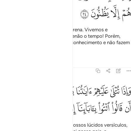
ﱯ
ﱰ
ﱱ
ﱲ
E dizem: Não há vida, além da terrena. Vivemos e
morremos, e não nos aniquilará senão o tempo! Porém,
com respeito aisso, carecem de conhecimento e não fazem
mais do que conjecturar.
Tafsirs
Lições
Reflexões
45:25
ﱳ
ﱴ
ﱵ
ﱶ
ﱷ
ﱸ
ﱹ
ﱺ
ﱻ
اذا تتلى عليهم اياتنا بينات ما كان حجتهم الا ان قالوا ايتوا باباينا ان كنتم 
َإِذَا تُتْلَىٰ عَلَيْهِمْ ءَايَـٰتُنَا بَيِّنَـٰتٍۢ مَّا كَانَ حُجَّتَهُمْ إِلَّآ أَن قَالُوا۟ ٱئْتُوا۟ بِـَٔابَآئ
ﱼ
ﱽ
ﱾ
ﱿ
ﲀ
ﲁ
ﲂ
ﲃ
E quando lhes são recitados os Nossos lúcidos versículos,