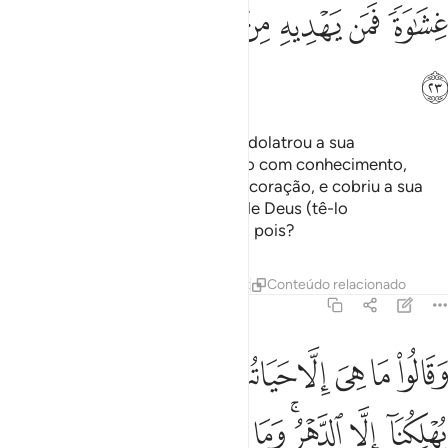
ﱑ
ﱒ
ﱓ
ﱔ
ﱕ
ﱖﱗ
ﱘ
ﱙ
ﱚ
Não tens reparado, naquele que idolatrou a sua
concupiscência! Deus extraviou-o com conhecimento,
sigilando os seusouvidos e o seu coração, e cobriu a sua
visão. Quem o iluminará, depois de Deus (tê-lo
desencaminhado)? Não meditais, pois?
Tafsirs
Lições
Reflexões
Qiraat
Conteúdo relacionado
45:24
ﱛ
ﱜ
ﱝ
ﱞ
ﱟ
ﱠ
ﱡ
ﱢ
ﱣ
قالوا ما هي الا حياتنا الدنيا نموت ونحيا وما يهلكنا الا الدهر وما لهم بذا
َقَالُوا۟ مَا هِىَ إِلَّا حَيَاتُنَا ٱلدُّنْيَا نَمُوتُ وَنَحْيَا وَمَا يُهْلِكُنَآ إِلَّا ٱلدَّهْرُ ۚ وَمَا لَهُم بِذَٰل
ﱤ
ﱥ
ﱦﱧ
ﱨ
ﱩ
ﱪ
ﱫ
ﱬﱭ
ﱮ