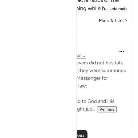
Allah tells us about the characteristics of the
hypocrites who show one thing while h
…
Leia mais
Mais Tafsirs
Lições
In the Shade of the Quran
há 31 semanas
·
Referência
ayah 24:48-49
Those who claimed to be believers did not hesitate
to contradict that claim when they were summoned
to put their disputes to God's Messenger for
judgement on the basis of His law:
"Whenever they are summoned to God and His
Messenger in order that he might jud...
Ver mais
0
0
Leia mais lições