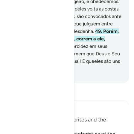
Cremos em Deus e no Mensageiro, e obedecemos.
Logo, depois disso, uma parte deles volta as costas,
porquenão é fiel.
48
.
E quando são convocados ante
Deus e Seu Mensageiro, para que julguem entre
eles, eis que um grupo deles desdenha.
49
.
Porém,
se a razão está do lado deles, correm a ele,
obedientes.
50
.
Abrigam a morbidez em seus
corações; duvidam eles, ou temem que Deus e Seu
Mensageiro os defraudem? Qual! É queeles são uns
iníquos!
-
Portuguese Translation( Samir )
Leia Tafsir
Ibn Kathir (Abridged)
The Treachery of the Hypocrites and the
Attitude of the Believers