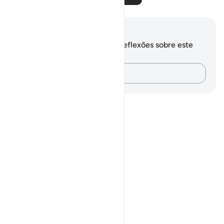
Anotações e reflexões
Você não tem anotações ou reflexões sobre este
versículo.
Registre suas ideias…
Notes
placeholders
close