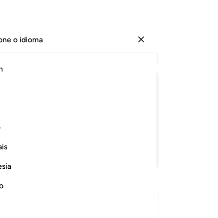
one o idioma
Entrar
Le
h
Cap
41
ﱈ
ﱉ
ﱊ
ﱋ
ﱌ
po
si
Haverá, porventura, algum que
po
ف
os
is
qu
Continue lendo
re
esia
Ag
mu
no
Ju
am