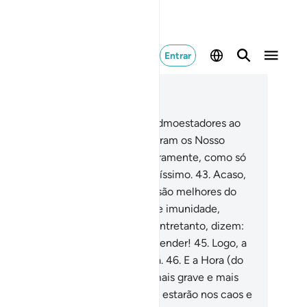
Entrar
ia no contexto
ítulo 54, Página 531, Juz 27
.
E também se apresentaram os admoestadores ao
vo do Faraó.
42
.
Porém, desmentiram os Nosso
nais, pelo que os castigamos severamente, como só
de fazer um Onipotente, Poderosíssimo.
43
.
Acaso,
 vossos incrédulos (ó coraixitas), são melhores do
e aqueles, ou, por outra, gozais de imunidade,
gistradanos Livros sagrados?
44
.
Entretanto, dizem:
imos juntos e podemos (nos) defender!
45
.
Logo, a
ltidão será debelada e debandará.
46
.
E a Hora (do
ízo) é uma promessa, e ela será mais grave e mais
arga.
47
.
Sabei que os pecadores estarão nos caos e