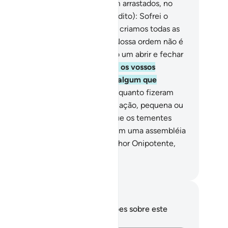
loucura.
48
.
No dia em que foram arrastados, no
o, sobre seus rostos, (ser-lhes-á dito): Sofrei o
ntato do tártaro!
49
.
Em verdade, criamos todas as
isas predestinadamente.
50
.
E a Nossa ordem não é
is do que uma só (palavra), como um abrir e fechar
olhos!
51
.
E havíamos aniquilado os vossos
melhantes. Haverá, porventura, algum que
cebeu a admoestação?
52
.
Tudo quanto fizeram
á anotado nos livros.
53
.
E toda a ação, pequena ou
nde, está registrada.
54
.
Sabei que os tementes
arão entre os jardins e rios,
55
.
Em uma assembléia
 verdade, na presença de um Senhor Onipotente,
beraníssimo.
rtuguese Translation( Samir )
otações e reflexões
cê não tem anotações ou reflexões sobre este
sículo.