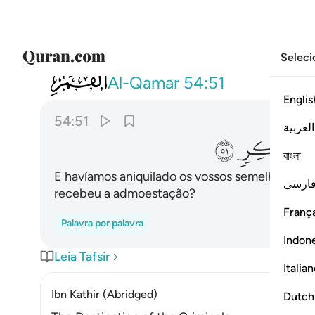
Seleci
054
ولقد اهلكنا اشياعكم فهل من مدكر ٥١
Al-Qamar
54:51
Englis
54:51
العربية
ﱍ
ﱎ
বাংলা
E havíamos aniquilado os vossos semelhantes. 
ارسی
recebeu a admoestação?
França
Palavra por palavra
Indon
Leia Tafsir
Italia
Ibn Kathir (Abridged)
Dutch