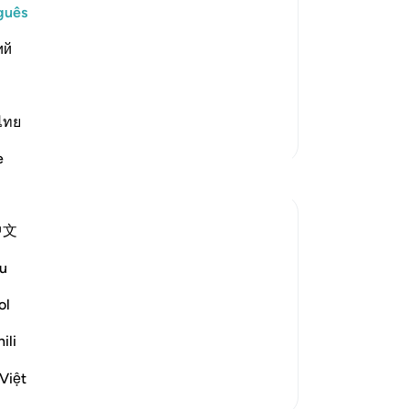
na 
guês
 misguided away from the truth and
fog
d uncertainty they are in. This
ий
co
or of all types and forms of sects. Allah
co
ma
os 
ไทย
Mais Tafsirs
se
e
re
est
gra
中文
mor
da
he terrible fate of communities that
u
So
nds its addressees of the fates suffered by
-
Po
ol
ili
An
Vo
Việt
ver