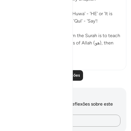
So many Ayahs starting with 'Huwa' - 'HE' or 'It is
HIM', and others starting with 'Qul' - 'Say'!
As if the general message from the Surah is to teach
us (1) Reflect on the greatness of Allah (هو), then
(2) Go...
Ver mais
4
2
Leia mais lições
Anotações e reflexões
Você não tem anotações ou reflexões sobre este
versículo.
Registre suas ideias…