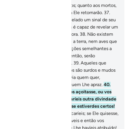
36
.
Só te atenderão os sensatos; quanto aos mortos,
Deus os ressuscitará; depois, a Ele retornarão.
37
.
Dizem: Por que não lhe foi revelado um sinal de seu
Senhor? Responde-lhes: Deus é capaz de revelar um
sinal. Porém, sua maioria o ignora.
38
.
Não existem
seres alguns que andem sobre a terra, nem aves que
voem, que não constituam nações semelhantes a
vós. Nada omitimos no Livro; então, serão
congregados ante seu Senhor.
39
.
Aqueles que
desmente os Nossos versículos são surdos e mudos
e vagam nas trevas. Deus desvia quem quer,
eencaminha pela senda reta quem Lhe apraz.
40
.
Dize: Se o castigo de Deus vos açoitasse, ou vos
surpreendesse a Hora, invocaríeis outra divindade
que não fosse Deus? Dizei-o, se estiverdes certos!
41
.
Qual! Tão-somente O invocaríeis; se Ele quisesse,
concederia o que Lhe imploráveis e então vos
esqueceríeis dosparceiros que Lhe havíeis atribuído!