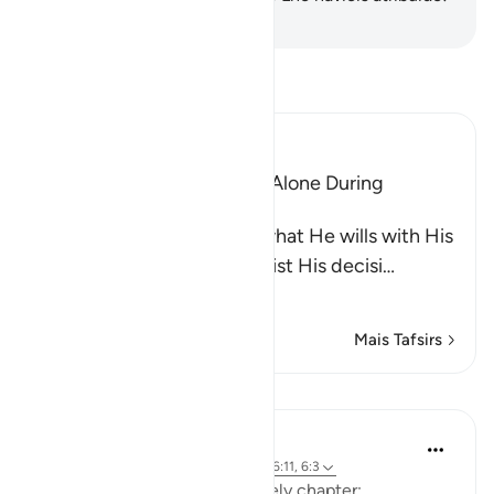
-
Portuguese Translation( Samir )
Leia Tafsir
Ibn Kathir (Abridged)
The Idolators Call On Allah Alone During
Torment and Distress
Allah states that He does what He wills with His
creatures and none can resist His decisi
…
Leia mais
Mais Tafsirs
Lições
Mohannad Hakeem
há 5 anos
·
Referência
ayah 6:18, 6:40, 6:11, 6:3
A beautiful pattern in this lovely chapter: