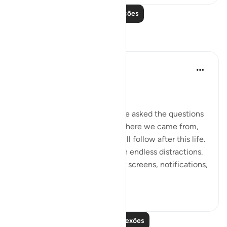
Leia mais lições
Reflexões
Dr Maryam Fayyaz
há 2 anos
·
Referência
ayah 78:1-5
﷽
There was a time when people asked the questions
that truly mattered—about where we came from,
why we are here, and what will follow after this life.
But now, the world hums with endless distractions.
Our thoughts are occupied by screens, notifications,
and...
Ver mais
16
1
Leia mais reflexões