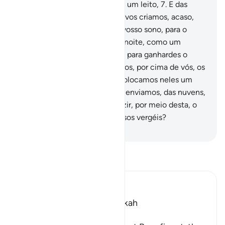
6
.
Acaso, não fizemos da terra um leito,
7
.
E das
montanhas, estacas?
8
.
E não vos criamos, acaso,
em casais,
9
.
Nem fizemos o vosso sono, para o
descanso,
10
.
Nem fizemos a noite, como um
manto,
11
.
Nem fizemos o dia, para ganhardes o
sustento?
12
.
E não construímos, por cima de vós, os
sete firmamentos?
13
.
Nem colocamos neles um
esplendoroso lustre?
14
.
Nem enviamos, das nuvens,
copiosa chuva,
15
.
Para produzir, por meio desta, o
grão e as plantas,
16
.
E frondosos vergéis?
-
Portuguese Translation( Samir )
Leia Tafsir
Ibn Kathir (Abridged)
Which was revealed in Makkah
بِسْمِ اللَّهِ الرَّحْمَـنِ الرَّحِيمِ