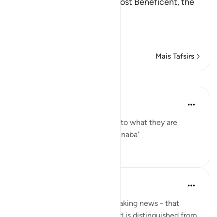
In the Name of Allah, the Most Beneficent, the
Most Merciful.
Refutation against the
…
Leia mais
Mais Tafsirs
Lições
Yaser Birjas
há 8 anos
·
Referência
ayah 78:2
The great news is the answer to what they are
questioning one another: The naba'
0
0
Yaser Birjas
há 8 anos
·
Referência
ayah 78:2
An-Naba means Khabr, or breaking news - that
which rises up, stands out, and is distinguished from