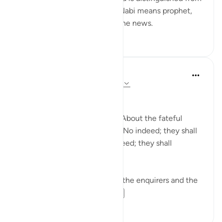
information and knowledge. Nabi means prophet,
and he is the one who gives the news.
0
0
In the Shade of the Quran
há 31 semanas
·
Referência
ayah 78:1-5
Needless Enquiry
About what are they asking? About the fateful
tiding on which they dispute. No indeed; they shall
certainly know! Again, no indeed; they shall
certainly know! (Verses 1-5)
The surah opens by shunning the enquirers and the
enquiry. It wonders...
Ver mais
1
0