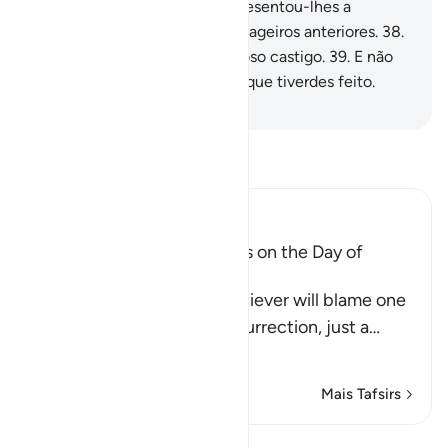
Qual! Mas (o Mensageiro) apresentou-lhes a
Verdade e confirmou os mensageiros anteriores.
38
.
Certamente sofrereis o doloroso castigo.
39
.
E não
sereis castigados, senão pelo que tiverdes feito.
-
Portuguese Translation( Samir )
Leia Tafsir
Ibn Kathir (Abridged)
The arguing of the Idolators on the Day of
Resurrection
Allah tells us that the disbeliever will blame one
another in the arena of Resurrection, just a
…
Leia mais
Mais Tafsirs
Lições