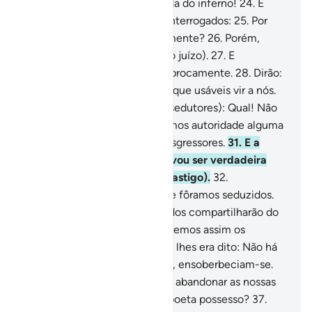
Deus, e conduzi-os até à senda do inferno!
24
.
E
detende-os lá, porque serão interrogados:
25
.
Por
que não vos socorreis mutuamente?
26
.
Porém,
nesse dia, submeter-se-ão (ao juízo).
27
.
E
começarão a reprovar-se reciprocamente.
28
.
Dirão:
Fostes vós, os da mão direita, que usáveis vir a nós.
29
.
Responder-lhes-ão (seus sedutores): Qual! Não
fostes fiéis!
30
.
E não exercemos autoridade alguma
sobre vós. Ademais, éreis transgressores.
31
.
E a
palavra de nosso Senhor provou ser verdadeira
sobre nós, e provaremos (o castigo).
32
.
Seduzimos-vos, então, porque fôramos seduzidos.
33
.
Em verdade, nesse dia, todos compartilharão do
tormento.
34
.
Sabei que trataremos assim os
pecadores.
35
.
Porque quando lhes era dito: Não há
mais divindade além de Deus!, ensoberbeciam-se.
36
.
E diziam: Acaso, temos de abandonar as nossas
divindades, por causa de um poeta possesso?
37
.