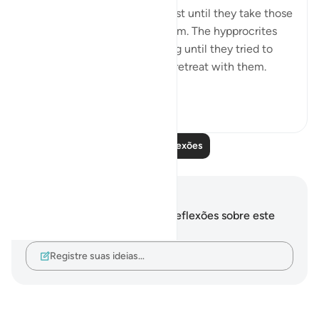
obedience of Allah will not rest until they take those
who are on his obedience them. The hypprocrites
here couldnt stop at retreating until they tried to
convince the companions to retreat with them.
Maybe t...
Ver mais
1
0
Leia mais reflexões
Anotações e reflexões
Você não tem anotações ou reflexões sobre este
versículo.
Registre suas ideias…