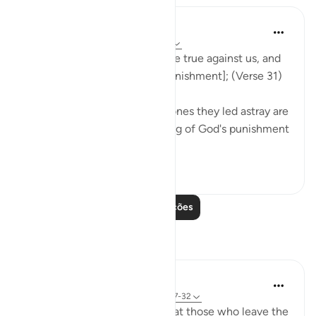
In the Shade of the Quran
há 31 semanas
·
Referência
ayah 37:31
Now our Lord's word has come true against us, and
we are bound to taste [the punishment]; (Verse 31)
Both the misleaders and the ones they led astray are
in the same position, deserving of God's punishment
for not heeding the warnings.
0
0
Leia mais lições
Reflexões
tareq abed
há 8 anos
·
Referência
ayah 33:13, 37:27-32
One lesson to draw from is that those who leave the