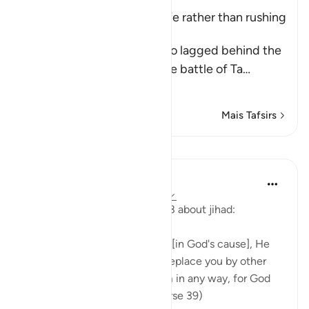
Admonishing clinging to Life rather than rushing
to perform Jihad
Allah admonishes those who lagged behind the
Messenger of Allah ﷺ in the battle of Ta
…
Leia mais
Mais Tafsirs
Lições
In the Shade of the Quran
há 32 semanas
·
Referência
ayah 9:39
A stern threat follows Ayah 38 about jihad:
If you do not go forth to fight [in God's cause], He
will punish you severely and replace you by other
people. You will not harm Him in any way, for God
has power over all things. (Verse 39)