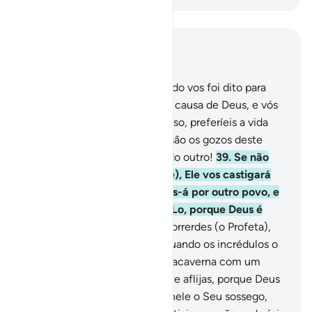
Leia no contexto
Capítulo 9, Página 193, Juz 10
38
.
Ó fiéis, que sucedeu quando vos foi dito para
partirdes para o combate pela causa de Deus, e vós
ficastes apegados àterra? Acaso, preferíeis a vida
terrena à outra? Que ínfimos são os gozos deste
mundo, comparados com os do outro!
39
.
Se não
marchardes (para o combate), Ele vos castigará
dolorosamente, suplantar-vos-á por outro povo, e
em nadapodereis prejudicá-Lo, porque Deus é
Onipotente.
40
.
Se não o socorrerdes (o Profeta),
Deus o socorrerá, como fez quando os incrédulos o
desterraram. Quando estava nacaverna com um
companheiro, disse-lhe: Não te aflijas, porque Deus
está conosco! Deus infundiu nele o Seu sossego,