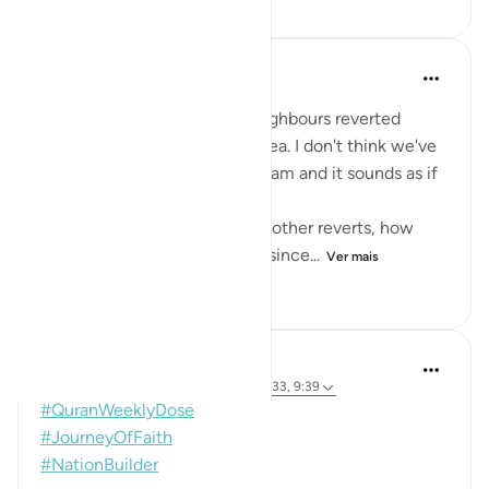
Hamzah Islam
há 2 anos
·
Referência
ayah 9:39
Today I found out that my neighbours reverted
months ago and we had no idea. I don't think we've
ever spoken to them about Islam and it sounds as if
they found it themselves.
Often I've also thought about other reverts, how
there are so many. Especially since...
Ver mais
9
0
55
Sherene Mansor
há 4 anos
·
Referência
ayah 110:2-3, 2:133, 9:39
#QuranWeeklyDose
#JourneyOfFaith
#NationBuilder