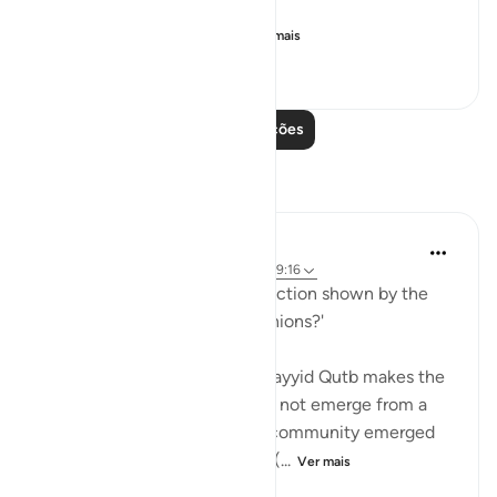
The address here is mad...
Ver mais
2
0
139
Leia mais lições
Reflexões
Nadia
há 2 anos
·
Referência
ayah 9:20, 9:39, 9:16
'How do we nurture the conviction shown by the
Prophet (sws) and his companions?'
In his book Ma'alim fil Tariq, Sayyid Qutb makes the
statement that the Qur'an did not emerge from a
community but rather that a community emerged
from the Qur'an. The Prophet (...
Ver mais
10
0
193