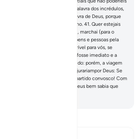
confortou-o com tropas celestiais que não poderíeis
ver, rebaixando ao mínimo a palavra dos incrédulos,
enaltecendo aomáximo a palavra de Deus, porque
Deus é Poderoso, Prudentíssimo.
41
.
Quer estejais
leve ou fortemente (armados), marchai (para o
combate) e sacrificai vossos bens e pessoas pela
causa deDeus! Isso será preferível para vós, se
quereis saber.
42
.
Se o ganho fosse imediato e a
viagem fácil, Ter-te-iam seguido: porém, a viagem
pareceu-lhes penosa. E ainda jurariampor Deus: Se
tivéssemos podido, teríamos partido convosco! Com
isso se condenaram, porque Deus bem sabia que
erammentirosos.
-
Portuguese Translation( Samir )
Leia Tafsir
Ibn Kathir (Abridged)