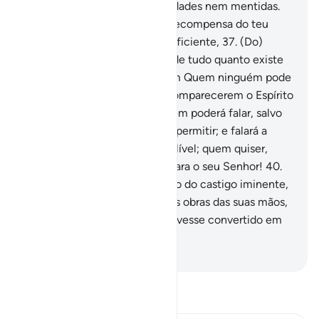
35
.
Onde não escutarão veleidades nem mentidas.
36
.
Com efeito, receberão a recompensa do teu
Senhor, que será uma paga suficiente,
37
.
(Do)
Senhor dos céus e da terra e de tudo quanto existe
entre ambos, o Clemente com Quem ninguém pode
dialogar.
38
.
No dia em que comparecerem o Espírito
e os anjos enfileirados, ninguém poderá falar, salvo
aquele a quem o Clemente o permitir; e falará a
verdade.
39
.
Tal será o dia infalível; quem quiser,
pois, poderá encaminhar-se para o seu Senhor!
40
.
Sabei que vos temos advertido do castigo iminente,
o dia em que o homem verá as obras das suas mãos,
e o incrédulo dirá: Oxalá me tivesse convertido em
pó!
-
Portuguese Translation( Samir )
Leia Tafsir