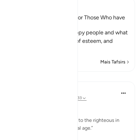
Ibn Kathir (Abridged)
The Great Success will be for Those Who have
Taqwa
Allah informs about the happy people and what
He has prepared for them of esteem, and
eternal pleasu
…
Leia mais
Mais Tafsirs
Lições
Ola Shoubaki
há 21 semanas
·
Referência
ayah 78:31-33
Gems of Jannah Series
Among the rewards promised to the righteous in
Jannah: “...and kawāʿib of equal age.”