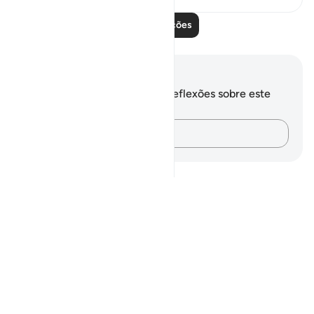
Leia mais lições
Anotações e reflexões
Você não tem anotações ou reflexões sobre este
versículo.
Registre suas ideias…
Notes
placeholders
close