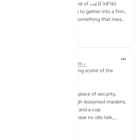
The word كَواعِب kawāʿib (plural of كاعِب kāʿib)
comes from a root that means to gather into a firm,
prominent mass. It describes something that rises...
Ver mais
10
0
In the Shade of the Quran
há 31 semanas
·
Referência
ayah 78:31-36
We have here the corresponding scene of the
righteous in complete bliss.
"The God-fearing shall have a place of security,
gardens and vineyards, and high-bosomed maidens,
of equal age, for companions, and a cup
overflowing. There they shall hear no idle talk,...
Ver mais
0
0