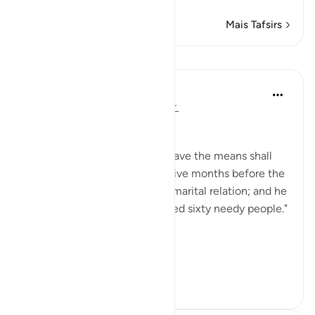
Mais Tafsirs
Lições
In the Shade of the Quran
há 31 semanas
·
Referência
ayah 58:4
The surah here states:
"However, he who does not have the means shall
fast instead for two consecutive months before the
couple may resume their full marital relation; and he
who is unable to do it shall feed sixty needy people."
(Verse 4)
This is followed b...
Ver mais
0
0