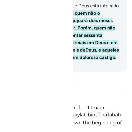
uma exortação para vós, porque Deus está inteirado
de tudo quanto fazeis.
4
.
Mas, quem não o
encontrar (escravo), deverá jejuará dois meses
consecutivos antes de a tocar. Porém, quem não
pudersuportar o jejum, dementar sessenta
necessitados. Isso, para que creiais em Deus e em
Seu Mensageiro. Tais são as leis deDeus, e aqueles
que as profanarem sofrerão um doloroso castigo.
-
Portuguese Translation( Samir )
Leia Tafsir
Ibn Kathir (Abridged)
Az-Zihar and the Atonement for It Imam
Ahmad recorded that Khuwaylah bint Tha`labah
said, "By Allah! Allah sent down the beginning of
Surat Al-Mujadila
…
Leia mais