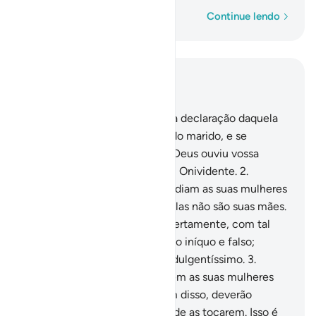
Palavra por palavra
Continue lendo
Leia no contexto
Capítulo 58, Página 542, Juz 28
1
.
Em verdade, Deus escutou a declaração daquela
que discutia contigo, acerca do marido, e se
queixava (em oração) aDeus. Deus ouviu vossa
palestra, porque é Oniouvinte, Onividente.
2
.
Aqueles, dentre vós, que repudiam as suas mulheres
através do zihar, saibam que elas não são suas mães.
Estas são as queos geraram; certamente, com tal
juramento, eles proferiram algo iníquo e falso;
porém, Deus é Absolvedor, Indulgentíssimo.
3
.
Quanto àqueles que repudiarem as suas mulheres
pelo zihar e logo se retratarem disso, deverão
manumitir um escravo, antes de as tocarem. Isso é