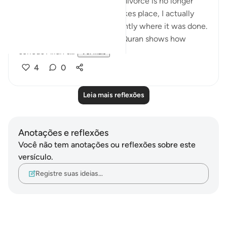
abrogated since this form of divorce is no longer
common. The fact is it still takes place, I actually
heard of a situation very recently where it was done.
In addition, keeping it in the Quran shows how
serious Allah s...
Ver mais
4
0
Leia mais reflexões
Anotações e reflexões
Você não tem anotações ou reflexões sobre este
versículo.
Registre suas ideias…