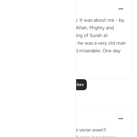
Prophetic Commentary
há 8 anos
·
Referência
ayah 58:1-4
Khawlah bt. Tha‘labah narrates: It was about me - by
Allah - and Aws b. Sâmit that Allah, Mighty and
Majestic, revealed the beginning of Surah al-
Mujâdilah. I was with him, and he was a very old man
who became ill-mannered and miserable. One day
he came to me ...
Ver mais
1
0
Leia mais lições
Reflexões
tareq abed
há 7 anos
·
Referência
ayah 58:1-6
Someone once asked why this verse wasn't