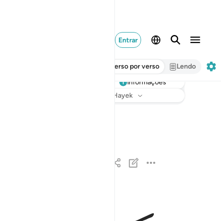
Entrar
Verso por verso
Lendo
informações
Ouvir
Tradução
: Samir El-Hayek
قد سمع الله قول التي تجادلك في زوجها وتشتكي الى
قَدْ سَمِعَ ٱللَّهُ قَوْلَ ٱلَّتِى تُجَـٰدِلُكَ فِى زَوْجِهَا وَتَشْتَكِ