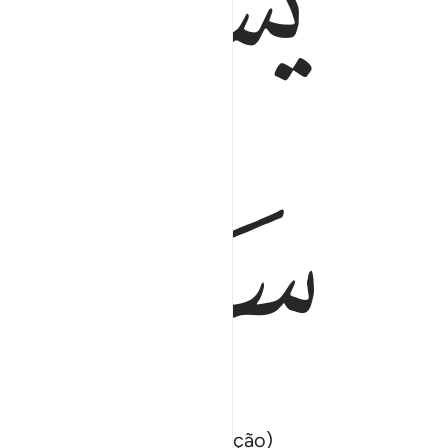
ﱍ
ﱎ
ﱒ
ﱓ
ido, e se queixava (em oração)