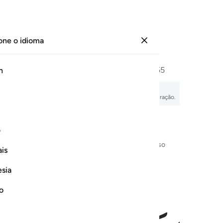
one o idioma
Entrar
Página
542
Juz
28
/
Hizb
55
h
ا
citação em áudio, significado palavra por palavra e transliteração.
ف
Em nome de Alá, o Clemente, o Misericordioso
is
esia
no
 الله والله يسمع تحاوركما ان الله سميع بصير ١
ىٓ إِلَى ٱللَّهِ وَٱللَّهُ يَسْمَعُ تَحَاوُرَكُمَآ ۚ إِنَّ ٱللَّهَ سَمِيعٌۢ بَصِيرٌ ١