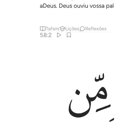
aDeus. Deus ouviu vossa palestra, 
Tafsirs
Lições
Reflexões
58:2
ﱘ
 لعفو غفور ٢
 وَزُورًۭا ۚ وَإِنَّ ٱللَّهَ لَعَفُوٌّ غَفُورٌۭ ٢