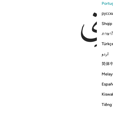
Portu
русск
Shqip
ภาษา
Türkç
اردو
简体
Melay
Españ
Kiswah
Tiếng 