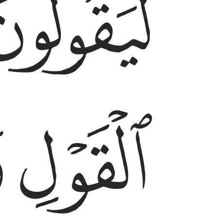
ﱥ
ﱨ
ﱩ