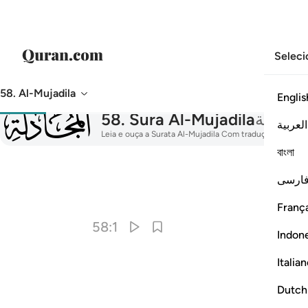
Seleci
58. Al-Mujadila
Englis
058
58
.
Sura Al-Mujadila
لمجادلة
العربية
Leia e ouça a Surata Al-Mujadila Com tradução, tafsir, re
বাংলা
ارسی
França
58:1
Indon
Italia
Dutch