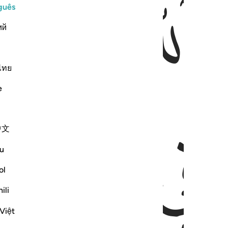
ﱃ
ﱄ
ﱅ
guês
ий
ไทย
e
ﱇ
ﱈ
中文
u
ol
ili
Việt