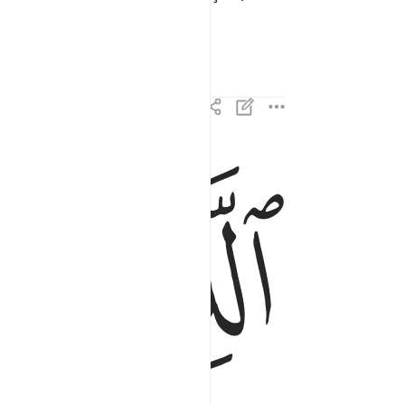
ﱕ
ﱖ
الذين يظاهرون منكم من نسايهم ما هن امهاتهم ان ام
ٱلَّذِينَ يُظَـٰهِرُونَ مِنكُم مِّن نِّسَآئِهِم مَّا هُنَّ أُمَّهَـٰتِهِمْ 