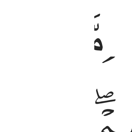
ﱚ
ﱛ
ﱞ
ﱟ