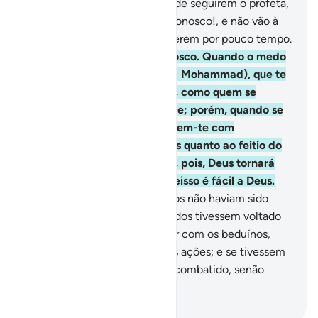
vós, que impedem os demais de seguirem o profeta,
e dizem a seus irmãos: Ficai conosco!, e não vão à
luta, a não ser para permanecerem por pouco tempo.
19
.
São avarentos para convosco. Quando o medo
se apodera deles, observa (Ó Mohammad), que te
olham com os olhosinjetados, como quem se
encontra num transe de morte; porém, quando se
lhes desvanece o temor, zurzem-te com
suaslínguas ferinas, avarentos quanto ao feitio do
bem. Estes não crêem; assim, pois, Deus tornará
suas obras sem efeito, porqueisso é fácil a Deus.
20
.
Imaginavam que os partidos não haviam sido
derrotados; porém, se os partidos tivessem voltado
(a atacar), teriamanelado viver com os beduínos,
para se informarem das vossas ações; e se tivessem
estado convosco, não teriam combatido, senão
aparentemente.
-
Portuguese Translation( Samir )