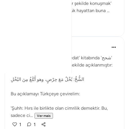
incitmek' veya 'sert ve kaba bir şekilde konuşmak'
anlamında kullanılmıştır. Günlük hayattan buna ...
Ver mais
2
1
Muhammet Elbir Habiboglu
há 2 anos
·
Referência
ayah 33:19
Rağıb el-İsfahani'nin 'el-Müfredat' kitabında 'شحح'
(şuhh) kelimesinin anlamı şu şekilde açıklanmıştır:
الشُّحُّ: بُخْلٌ مَعَ حِرْصٍ، وهو أَبْلَغُ مِنَ البُخْلِ
Bu açıklamayı Türkçeye çevirelim:
'Şuhh: Hırs ile birlikte olan cimrilik demektir. Bu,
sadece ci...
Ver mais
1
1