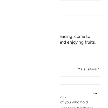
Leia Tafsir
Ibn Kathir (Abridged)
هَلُمَّ إِلَيْنَا
(Come here towards us,) meaning, come to
where we are in the shade and enjoying fruits.
But in spite of that,
وَلاَ يَأْتُونَ الْب
…
Leia mais
Mais Tafsirs
Lições
In the Shade of the Quran
há 31 semanas
·
Referência
ayah 33:18-20
God is indeed aware of those of you who hold