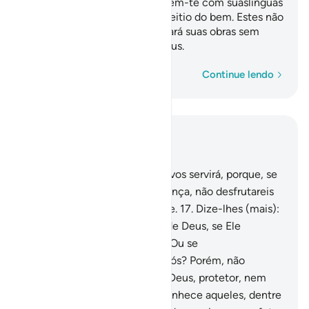
lhes desvanece o temor, zurzem-te com suaslínguas
ferinas, avarentos quanto ao feitio do bem. Estes não
crêem; assim, pois, Deus tornará suas obras sem
efeito, porqueisso é fácil a Deus.
Palavra por palavra
Continue lendo
Leia no contexto
Capítulo 33, Página 420, Juz 21
16
.
Dize-lhes: A fuga de nada vos servirá, porque, se
escapardes à morte ou a matança, não desfrutareis
da vida, senãotransitoriamente.
17
.
Dize-lhes (mais):
Quem poderia preservar-vos de Deus, se Ele
quisesse infligir-vos um mal? Ou se
quisessecompadecer-Se de vós? Porém, não
encontrarão, para si, além de Deus, protetor, nem
socorredor algum.
18
.
Deus conhece aqueles, dentre