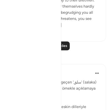
others back; and those who say to their brethren:
'Come and join us,' while they themselves hardly
ever take part in the fighting, begrudging you all
help. But then, when danger threatens, you see
them looking to yo...
Ver mais
0
0
Leia mais lições
Reflexões
Muhammet Elbir Habiboglu
há 2 anos
·
Referência
ayah 33:19
Tabii, Ahzab Suresi 19. ayette geçen 'سلق' (salaka)
kelimesini günlük hayattan bir örnekle açıklamaya
çalışayım.
Bu ayette kelime, genellikle 'keskin dilleriyle