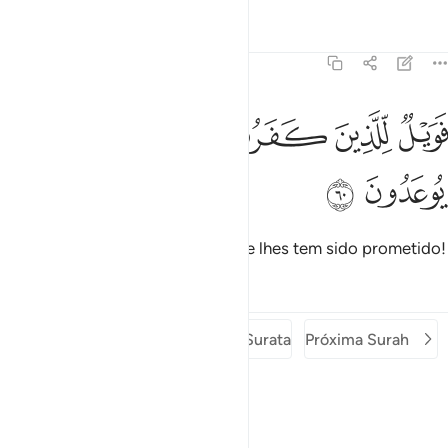
Tafsirs
Lições
Reflexões
51:60
ﲆ
ﲇ
ﲈ
ﲉ
ويل للذين كفروا من يومهم الذي يوعدون ٦٠
ﲊ
ﲋ
َوَيْلٌۭ لِّلَّذِينَ كَفَرُوا۟ مِن يَوْمِهِمُ ٱلَّذِى يُوعَدُونَ ٦٠
ﲌ
ﲍ
Ai, pois, dos incrédulos no dia que lhes tem sido prometido!
Tafsirs
Lições
Reflexões
Surah anterior
Começo da Surata
Próxima Surah