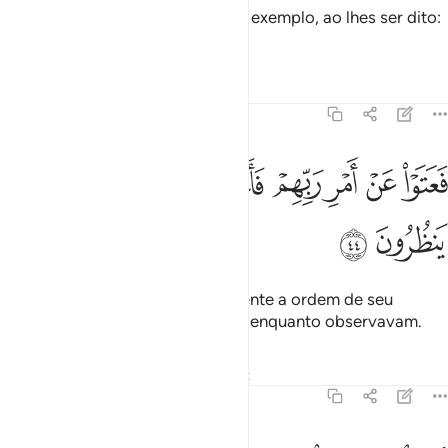
E (no povo de) Tamud tendes um exemplo, ao lhes ser dito:
Desfrutai transitoriamente!
Tafsirs
Lições
Reflexões
51:44
ﲤ
ﲥ
ﲦ
ﲧ
ﲨ
عتوا عن امر ربهم فاخذتهم الصاعقة وهم ينظرون ٤٤
ﲩ
ﲪ
َعَتَوْا۟ عَنْ أَمْرِ رَبِّهِمْ فَأَخَذَتْهُمُ ٱلصَّـٰعِقَةُ وَهُمْ يَنظُرُونَ ٤٤
ﲫ
ﲬ
Porém, desacataram insolentemente a ordem de seu
Senhor, e a centelha os fulminou, enquanto observavam.
Tafsirs
Lições
Reflexões
Qiraat
51:45
ما استطاعوا من قيام وما كانوا منتصرين ٤٥