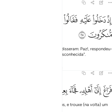
51:25
ﲯ
ﲰ
ﲱ
ﲲ
ﲳﲴ
ﲵ
ذ دخلوا عليه فقالوا سلاما قال سلام قوم منكرون ٢٥
ﲶ
ﲷ
ِذْ دَخَلُوا۟ عَلَيْهِ فَقَالُوا۟ سَلَـٰمًۭا ۖ قَالَ سَلَـٰمٌۭ قَوْمٌۭ مُّنكَرُونَ ٢٥
ﲸ
ﲹ
Quando se apresentaram a ele e disseram: Paz!, respondeu-
lhes: Paz! (E pensou): "É gente desconhecida".
Tafsirs
Lições
Reflexões
Qiraat
51:26
ﲺ
ﲻ
ﲼ
ﲽ
راغ الى اهله فجاء بعجل سمين ٢٦
ﲾ
ﲿ
ﳀ
َرَاغَ إِلَىٰٓ أَهْلِهِۦ فَجَآءَ بِعِجْلٍۢ سَمِينٍۢ ٢٦
E voltou rapidamente para os seus, e trouxe (na volta) um
bezerro cevado.