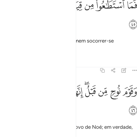
ﲭ
ﲮ
ﲯ
ﲰ
ﲱ
ﲲ
ﲳ
َمَا ٱسْتَطَـٰعُوا۟ مِن قِيَامٍۢ وَمَا كَانُوا۟ مُنتَصِرِينَ ٤٥
ﲴ
E não puderam manter-se de pé, nem socorrer-se
mutuamente.
Tafsirs
Lições
Reflexões
51:46
ﲵ
ﲶ
ﲷ
ﲸﲹ
ﲺ
قوم نوح من قبل انهم كانوا قوما فاسقين ٤٦
ﲻ
ﲼ
ﲽ
َقَوْمَ نُوحٍۢ مِّن قَبْلُ ۖ إِنَّهُمْ كَانُوا۟ قَوْمًۭا فَـٰسِقِينَ ٤٦
ﲾ
E anteriormente a eles houve o povo de Noé; em verdade,
era um povo depravado.