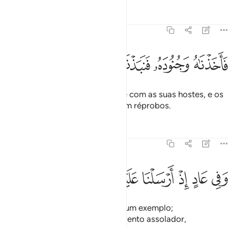
Tafsirs
Lições
Reflexões
51:40
ﲁ
ﲂ
ﲃ
ﲄ
اخذناه وجنوده فنبذناهم في اليم وهو مليم ٤٠
ﲅ
ﲆ
ﲇ
ﲈ
َأَخَذْنَـٰهُ وَجُنُودَهُۥ فَنَبَذْنَـٰهُمْ فِى ٱلْيَمِّ وَهُوَ مُلِيمٌۭ ٤٠
Porém, apanhamo-lo, juntamente com as suas hostes, e os
precipitamos no mar, porque eram réprobos.
Tafsirs
Lições
Reflexões
51:41
ﲉ
ﲊ
ﲋ
ﲌ
ﲍ
في عاد اذ ارسلنا عليهم الريح العقيم ٤١
ﲎ
ﲏ
ﲐ
َفِى عَادٍ إِذْ أَرْسَلْنَا عَلَيْهِمُ ٱلرِّيحَ ٱلْعَقِيمَ ٤١
E (na história do povo de) Ad há um exemplo;
desencadeamos contra eles um vento assolador,