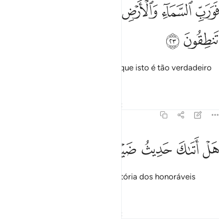
ﲞ
ﲟ
ﲠ
ﲡ
ﲢ
ورب السماء والارض انه لحق مثل ما انكم تنطقون ٢٣
ﲣ
ﲤ
ﲥ
َوَرَبِّ ٱلسَّمَآءِ وَٱلْأَرْضِ إِنَّهُۥ لَحَقٌّۭ مِّثْلَ مَآ أَنَّكُمْ تَنطِقُونَ ٢٣
ﲦ
ﲧ
Pelo Senhor dos céus e da terra, que isto é tão verdadeiro
como é certo que falais!
Tafsirs
Lições
Reflexões
Qiraat
51:24
ﲨ
ﲩ
ﲪ
ﲫ
ل اتاك حديث ضيف ابراهيم المكرمين ٢٤
ﲬ
ﲭ
ﲮ
َلْ أَتَىٰكَ حَدِيثُ ضَيْفِ إِبْرَٰهِيمَ ٱلْمُكْرَمِينَ ٢٤
Tens ouvido (ó Mensageiro) a história dos honoráveis
hóspedes de Abraão?
Tafsirs
Lições
Reflexões
Qiraat