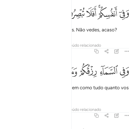
ﲒ
ﲓﲔ
ﲕ
في انفسكم افلا تبصرون ٢١
ﲖ
ﲗ
َفِىٓ أَنفُسِكُمْ ۚ أَفَلَا تُبْصِرُونَ ٢١
E também (os há) em vós mesmos. Não vedes, acaso?
Tafsirs
Lições
Reflexões
Conteúdo relacionado
51:22
ﲘ
ﲙ
ﲚ
في السماء رزقكم وما توعدون ٢٢
ﲛ
ﲜ
ﲝ
َفِى ٱلسَّمَآءِ رِزْقُكُمْ وَمَا تُوعَدُونَ ٢٢
E no céu está o vosso sustento, bem como tudo quanto vos
tem sido prometido.
Tafsirs
Lições
Reflexões
Conteúdo relacionado
51:23