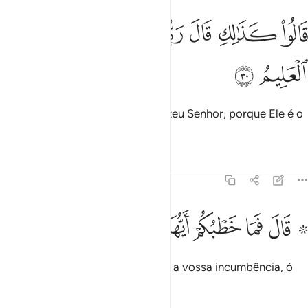
ﳝ
ﳞ
ﳟ
ﳠﳡ
الوا كذالك قال ربك انه هو الحكيم العليم ٣٠
ﳢ
ﳣ
ﳤ
َالُوا۟ كَذَٰلِكِ قَالَ رَبُّكِ ۖ إِنَّهُۥ هُوَ ٱلْحَكِيمُ ٱلْعَلِيمُ ٣٠
ﳥ
ﳦ
Disseram-lhe: Assim prescreveu teu Senhor, porque Ele é o
Prudente, o Sapientíssimo.
Tafsirs
Lições
Reflexões
51:31
ﱁ ﱂ
ﱃ
ﱄ
ﱅ
۞ ال فما خطبكم ايها المرسلون ٣١
ﱆ
ﱇ
۞ َالَ فَمَا خَطْبُكُمْ أَيُّهَا ٱلْمُرْسَلُونَ ٣١
Perguntou Abraão: Qual é, então, a vossa incumbência, ó
mensageiro?