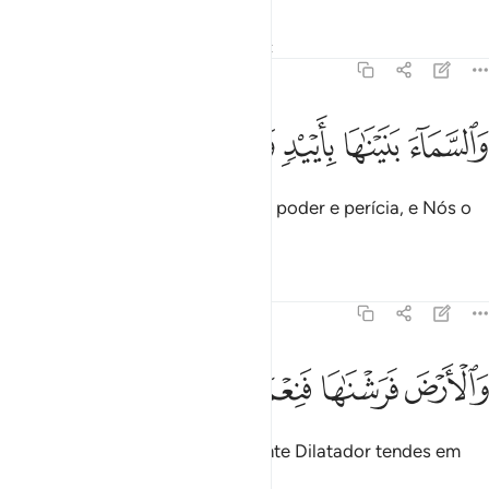
Tafsirs
Lições
Reflexões
Qiraat
51:47
ﲿ
ﳀ
ﳁ
السماء بنيناها بايد وانا لموسعون ٤٧
ﳂ
ﳃ
ﳄ
َٱلسَّمَآءَ بَنَيْنَـٰهَا بِأَيْي۟دٍۢ وَإِنَّا لَمُوسِعُونَ ٤٧
E construímos o firmamento com poder e perícia, e Nós o
estamos expandindo.
Tafsirs
Lições
Reflexões
51:48
ﳅ
ﳆ
الارض فرشناها فنعم الماهدون ٤٨
ﳇ
ﳈ
ﳉ
َٱلْأَرْضَ فَرَشْنَـٰهَا فَنِعْمَ ٱلْمَـٰهِدُونَ ٤٨
E dilatamos a terra; e que excelente Dilatador tendes em
Nós!