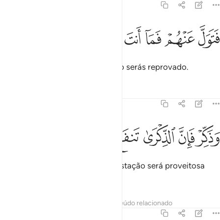
51:54
ﱗ
ﱘ
ﱙ
تول عنهم فما انت بملوم ٥٤
ﱚ
ﱛ
ﱜ
َتَوَلَّ عَنْهُمْ فَمَآ أَنتَ بِمَلُومٍۢ ٥٤
Afasta-te, pois, deles, porque não serás reprovado.
Tafsirs
Lições
Reflexões
51:55
ﱝ
ﱞ
ﱟ
ذكر فان الذكرى تنفع المومنين ٥٥
ﱠ
ﱡ
ﱢ
َذَكِّرْ فَإِنَّ ٱلذِّكْرَىٰ تَنفَعُ ٱلْمُؤْمِنِينَ ٥٥
E admoesta-os, porque a admoestação será proveitosa
para os fiéis.
Tafsirs
Lições
Reflexões
Conteúdo relacionado
51:56