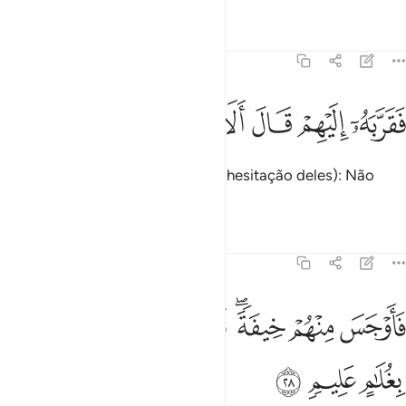
Tafsirs
Lições
Reflexões
51:27
ﳁ
ﳂ
قربه اليهم قال الا تاكلون ٢٧
ﳃ
ﳄ
ﳅ
ﳆ
َقَرَّبَهُۥٓ إِلَيْهِمْ قَالَ أَلَا تَأْكُلُونَ ٢٧
Que lhes ofereceu... Disse (ante a hesitação deles): Não
comeis?
Tafsirs
Lições
Reflexões
51:28
ﳇ
ﳈ
ﳉﳊ
ﳋ
ﳌ
ﳍﳎ
اوجس منهم خيفة قالوا لا تخف وبشروه بغلام عليم ٢٨
ﳏ
َأَوْجَسَ مِنْهُمْ خِيفَةًۭ ۖ قَالُوا۟ لَا تَخَفْ ۖ وَبَشَّرُوهُ بِغُلَـٰمٍ عَلِيمٍۢ ٢٨
ﳐ
ﳑ
ﳒ