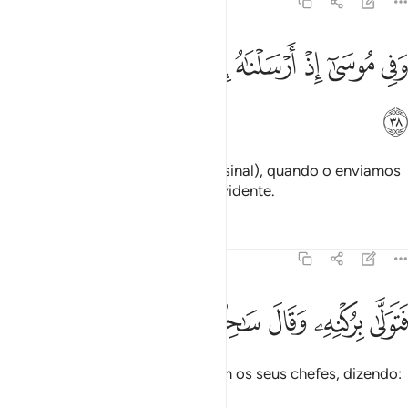
51:38
ﱱ
ﱲ
ﱳ
ﱴ
ﱵ
ﱶ
في موسى اذ ارسلناه الى فرعون بسلطان مبين ٣٨
ﱷ
ﱸ
َفِى مُوسَىٰٓ إِذْ أَرْسَلْنَـٰهُ إِلَىٰ فِرْعَوْنَ بِسُلْطَـٰنٍۢ مُّبِينٍۢ ٣٨
ﱹ
E em Moisés (também, havia um sinal), quando o enviamos
ao Faraó, com uma autoridade evidente.
Tafsirs
Lições
Reflexões
51:39
ﱺ
ﱻ
ﱼ
ﱽ
تولى بركنه وقال ساحر او مجنون ٣٩
ﱾ
ﱿ
ﲀ
َتَوَلَّىٰ بِرُكْنِهِۦ وَقَالَ سَـٰحِرٌ أَوْ مَجْنُونٌۭ ٣٩
Porém, (o Faraó) o rechaçou, com os seus chefes, dizendo:
É um mago ou um energúmeno!