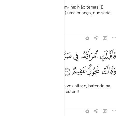
Então sentiu medo deles. Disseram-lhe: Não temas! E
anunciaram-lhe (o nascimento de) uma criança, que seria
sábia.
Tafsirs
Lições
Reflexões
51:29
ﳓ
ﳔ
ﳕ
ﳖ
ﳗ
اقبلت امراته في صرة فصكت وجهها وقالت عجوز عقيم ٢٩
ﳘ
َأَقْبَلَتِ ٱمْرَأَتُهُۥ فِى صَرَّةٍۢ فَصَكَّتْ وَجْهَهَا وَقَالَتْ عَجُوزٌ عَقِيمٌۭ ٢٩
ﳙ
ﳚ
ﳛ
ﳜ
E sua mulher irrompeu, (rindo) em voz alta; e, batendo na
própria face, disse: Eu, uma anciã estéril!
Tafsirs
Lições
Reflexões
51:30