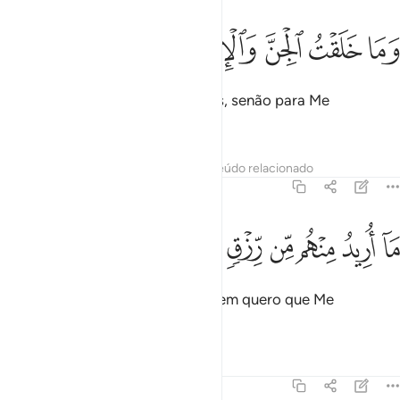
ﱣ
ﱤ
ﱥ
ما خلقت الجن والانس الا ليعبدون ٥٦
ﱦ
ﱧ
ﱨ
ﱩ
َمَا خَلَقْتُ ٱلْجِنَّ وَٱلْإِنسَ إِلَّا لِيَعْبُدُونِ ٥٦
Não criei os gênios e os humanos, senão para Me
adorarem.
Tafsirs
Lições
Reflexões
Conteúdo relacionado
51:57
ﱪ
ﱫ
ﱬ
ﱭ
ﱮ
ﱯ
ا اريد منهم من رزق وما اريد ان يطعمون ٥٧
ﱰ
ﱱ
ﱲ
ﱳ
َآ أُرِيدُ مِنْهُم مِّن رِّزْقٍۢ وَمَآ أُرِيدُ أَن يُطْعِمُونِ ٥٧
Não lhes peço sustento algum, nem quero que Me
alimentam.
Tafsirs
Lições
Reflexões
51:58