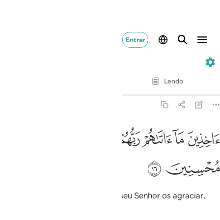
Entrar
51. Adh-Dhariyat
Verso por verso
Lendo
Tradução
: Samir El-Hayek
51:16
ﱱ
ﱲ
ﱳ
ﱴﱵ
ﱶ
ﱷ
خذين ما اتاهم ربهم انهم كانوا قبل ذالك محسنين ١٦
ﱸ
ﱹ
َاخِذِينَ مَآ ءَاتَىٰهُمْ رَبُّهُمْ ۚ إِنَّهُمْ كَانُوا۟ قَبْلَ ذَٰلِكَ مُحْسِنِينَ ١٦
ﱺ
ﱻ
Desfrutando de tudo com que o seu Senhor os agraciar,
porque foram benfeitores.