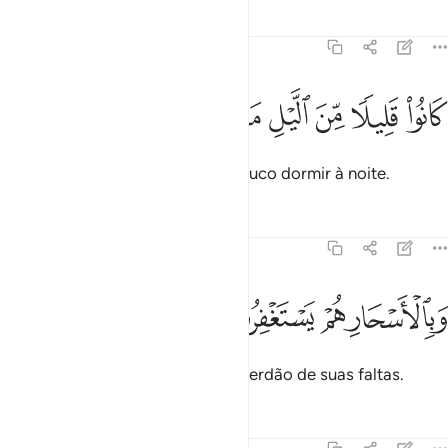
Tafsirs
Lições
Reflexões
51:17
ﱼ
ﱽ
ﱾ
ﱿ
انوا قليلا من الليل ما يهجعون ١٧
ﲀ
ﲁ
ﲂ
َانُوا۟ قَلِيلًۭا مِّنَ ٱلَّيْلِ مَا يَهْجَعُونَ ١٧
Porque possuíram o hábito de pouco dormir à noite.
Tafsirs
Lições
Reflexões
51:18
ﲃ
ﲄ
بالاسحار هم يستغفرون ١٨
ﲅ
ﲆ
َبِٱلْأَسْحَارِ هُمْ يَسْتَغْفِرُونَ ١٨
E, ao amanhecer, imploravam o perdão de suas faltas.
Tafsirs
Lições
Reflexões