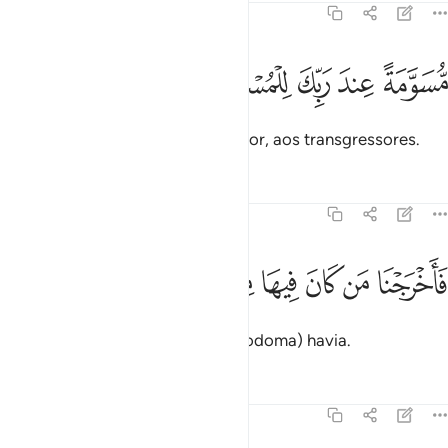
51:34
ﱕ
ﱖ
ﱗ
سومة عند ربك للمسرفين ٣٤
ﱘ
ﱙ
ُّسَوَّمَةً عِندَ رَبِّكَ لِلْمُسْرِفِينَ ٣٤
Destinados, da parte do teu Senhor, aos transgressores.
Tafsirs
Lições
Reflexões
51:35
ﱚ
ﱛ
ﱜ
ﱝ
ﱞ
اخرجنا من كان فيها من المومنين ٣٥
ﱟ
ﱠ
َأَخْرَجْنَا مَن كَانَ فِيهَا مِنَ ٱلْمُؤْمِنِينَ ٣٥
E evacuamos os fiéis que nela (Sodoma) havia.
Tafsirs
Lições
Reflexões
51:36