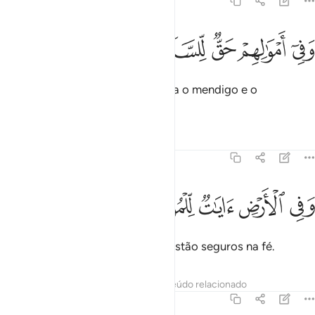
51:19
ﲇ
ﲈ
ﲉ
في اموالهم حق للسايل والمحروم ١٩
ﲊ
ﲋ
ﲌ
َفِىٓ أَمْوَٰلِهِمْ حَقٌّۭ لِّلسَّآئِلِ وَٱلْمَحْرُومِ ١٩
E há em seus bens uma parte para o mendigo e o
desafortunado
Tafsirs
Lições
Reflexões
51:20
ﲍ
ﲎ
ﲏ
في الارض ايات للموقنين ٢٠
ﲐ
ﲑ
َفِى ٱلْأَرْضِ ءَايَـٰتٌۭ لِّلْمُوقِنِينَ ٢٠
E na terra, há sinais para os que estão seguros na fé.
Tafsirs
Lições
Reflexões
Conteúdo relacionado
51:21