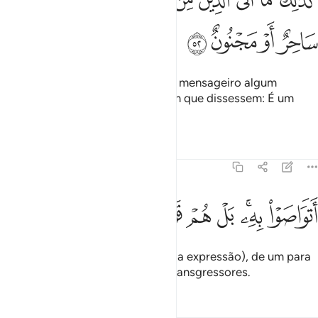
ﱁ
ﱂ
ﱃ
ﱄ
ﱅ
ﱆ
ﱇ
ﱈ
ﱉ
ﱊ
َذَٰلِكَ مَآ أَتَى ٱلَّذِينَ مِن قَبْلِهِم مِّن رَّسُولٍ إِلَّا قَالُوا۟ سَاحِرٌ أَوْ مَجْنُونٌ ٥٢
ﱋ
ﱌ
ﱍ
ﱎ
Mesmo assim, não se apresentou mensageiro algum
àquelas que vos precederam, sem que dissessem: É um
mago ou umenergúmeno!
Tafsirs
Lições
Reflexões
51:53
ﱏ
ﱐﱑ
ﱒ
ﱓ
تواصوا به بل هم قوم طاغون ٥٣
ﱔ
ﱕ
ﱖ
َتَوَاصَوْا۟ بِهِۦ ۚ بَلْ هُمْ قَوْمٌۭ طَاغُونَ ٥٣
Acaso, tê-la-ão eles transmitido (a expressão), de um para
o outro? Qual! São um povo de transgressores.
Tafsirs
Lições
Reflexões