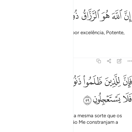
ﱴ
ﱵ
ﱶ
ﱷ
ﱸ
ن الله هو الرزاق ذو القوة المتين ٥٨
ﱹ
ﱺ
ﱻ
ِنَّ ٱللَّهَ هُوَ ٱلرَّزَّاقُ ذُو ٱلْقُوَّةِ ٱلْمَتِينُ ٥٨
Sabei que Deus é o Sustentador por excelência, Potente,
Inquebrantabilíssimo.
Tafsirs
Lições
Reflexões
51:59
ﱼ
ﱽ
ﱾ
ﱿ
ﲀ
ﲁ
ان للذين ظلموا ذنوبا مثل ذنوب اصحابهم فلا يستعجلون ٥٩
ﲂ
َإِنَّ لِلَّذِينَ ظَلَمُوا۟ ذَنُوبًۭا مِّثْلَ ذَنُوبِ أَصْحَـٰبِهِمْ فَلَا يَسْتَعْجِلُونِ ٥٩
ﲃ
ﲄ
ﲅ
Em verdade, os iníquos auferirão a mesma sorte que os
seus antepassados. Assim, que não Me constranjam a
apressar (ocastigo)!