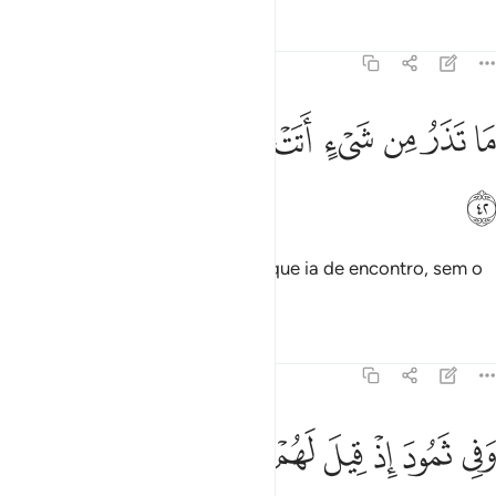
Tafsirs
Lições
Reflexões
51:42
ﲑ
ﲒ
ﲓ
ﲔ
ﲕ
ﲖ
ا تذر من شيء اتت عليه الا جعلته كالرميم ٤٢
ﲗ
ﲘ
ﲙ
َا تَذَرُ مِن شَىْءٍ أَتَتْ عَلَيْهِ إِلَّا جَعَلَتْهُ كَٱلرَّمِيمِ ٤٢
ﲚ
Que não passava sobre aquilo a que ia de encontro, sem o
reduzir a cinzas.
Tafsirs
Lições
Reflexões
51:43
ﲛ
ﲜ
ﲝ
ﲞ
ﲟ
في ثمود اذ قيل لهم تمتعوا حتى حين ٤٣
ﲠ
ﲡ
ﲢ
ﲣ
َفِى ثَمُودَ إِذْ قِيلَ لَهُمْ تَمَتَّعُوا۟ حَتَّىٰ حِينٍۢ ٤٣