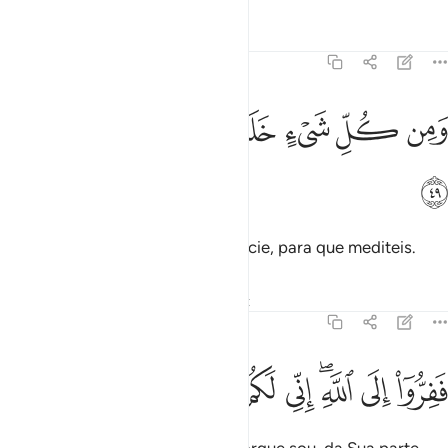
Tafsirs
Lições
Reflexões
51:49
ﳊ
ﳋ
ﳌ
ﳍ
من كل شيء خلقنا زوجين لعلكم تذكرون ٤٩
ﳎ
ﳏ
ﳐ
َمِن كُلِّ شَىْءٍ خَلَقْنَا زَوْجَيْنِ لَعَلَّكُمْ تَذَكَّرُونَ ٤٩
ﳑ
E criamos um casal de cada espécie, para que mediteis.
Tafsirs
Lições
Reflexões
Qiraat
51:50
ﳒ
ﳓ
ﳔﳕ
ﳖ
ﳗ
فروا الى الله اني لكم منه نذير مبين ٥٠
ﳘ
ﳙ
ﳚ
ﳛ
َفِرُّوٓا۟ إِلَى ٱللَّهِ ۖ إِنِّى لَكُم مِّنْهُ نَذِيرٌۭ مُّبِينٌۭ ٥٠