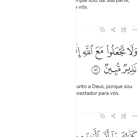
Apressai-vos, pois, para Deus, porque sou, da Sua parte,
um elucidativo admoestador para vós.
Tafsirs
Lições
Reflexões
51:51
ﳜ
ﳝ
ﳞ
ﳟ
ﳠ
ﳡﳢ
لا تجعلوا مع الله الاها اخر اني لكم منه نذير مبين ٥١
ﳣ
ﳤ
ﳥ
َلَا تَجْعَلُوا۟ مَعَ ٱللَّهِ إِلَـٰهًا ءَاخَرَ ۖ إِنِّى لَكُم مِّنْهُ نَذِيرٌۭ مُّبِينٌۭ ٥١
ﳦ
ﳧ
ﳨ
E não coloqueis outra divindade junto a Deus, porque sou
da Sua parte, um elucidativo admoestador para vós.
Tafsirs
Lições
Reflexões
51:52
ذالك ما اتى الذين من قبلهم من رسول الا قالوا ساحر او مجنون ٥٢