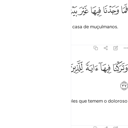
ﱡ
ﱢ
ﱣ
ﱤ
ﱥ
ما وجدنا فيها غير بيت من المسلمين ٣٦
ﱦ
ﱧ
ﱨ
َمَا وَجَدْنَا فِيهَا غَيْرَ بَيْتٍۢ مِّنَ ٱلْمُسْلِمِينَ ٣٦
Porém, encontramos nela uma só casa de muçulmanos.
Tafsirs
Lições
Reflexões
51:37
ﱩ
ﱪ
ﱫ
ﱬ
تركنا فيها اية للذين يخافون العذاب الاليم ٣٧
ﱭ
ﱮ
ﱯ
َتَرَكْنَا فِيهَآ ءَايَةًۭ لِّلَّذِينَ يَخَافُونَ ٱلْعَذَابَ ٱلْأَلِيمَ ٣٧
ﱰ
E deixamos lá um sinal, para aqueles que temem o doloroso
castigo.
Tafsirs
Lições
Reflexões