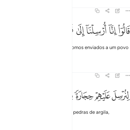
Tafsirs
Lições
Reflexões
51:32
ﱈ
ﱉ
ﱊ
ﱋ
الوا انا ارسلنا الى قوم مجرمين ٣٢
ﱌ
ﱍ
ﱎ
َالُوٓا۟ إِنَّآ أُرْسِلْنَآ إِلَىٰ قَوْمٍۢ مُّجْرِمِينَ ٣٢
Responderam-lhe: Em verdade, fomos enviados a um povo
de pecadores,
Tafsirs
Lições
Reflexões
51:33
ﱏ
ﱐ
ﱑ
نرسل عليهم حجارة من طين ٣٣
ﱒ
ﱓ
ﱔ
ِنُرْسِلَ عَلَيْهِمْ حِجَارَةًۭ مِّن طِينٍۢ ٣٣
Para que lançássemos sobre eles pedras de argila,
Tafsirs
Lições
Reflexões