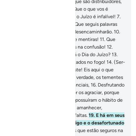
moderação e suavidade,
4
.
E que são distribuidores,
segundo a ordem (divina),
5
.
Que o que vos é
prometido é verídico,
6
.
E que o Juízo é infalível!
7
.
Pelo céu, pleno de sendas,
8
.
Que seguis palavras
discordantes,
9
.
As quais vos desencaminharão.
10
.
Que pereçam os inventores de mentiras!
11
.
Que
estão descuidados, submersos na confusão!
12
.
Perguntaram: Quando chegará o Dia do Juízo?
13
.
(Será) o dia em que serão testados no fogo!
14
.
(Ser-
lhes-á dito): Provai o vosso teste! Eis aqui o que
pretendestes apressar!
15
.
Em verdade, os tementes
habitarão entre jardins e mananciais,
16
.
Desfrutando
de tudo com que o seu Senhor os agraciar, porque
foram benfeitores.
17
.
Porque possuíram o hábito de
pouco dormir à noite.
18
.
E, ao amanhecer,
imploravam o perdão de suas faltas.
19
.
E há em seus
bens uma parte para o mendigo e o desafortunado
20
.
E na terra, há sinais para os que estão seguros na