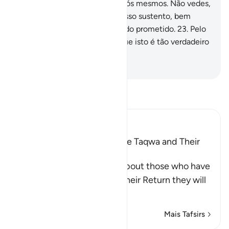
fé.
21
.
E também (os há) em vós mesmos. Não vedes,
acaso?
22
.
E no céu está o vosso sustento, bem
como tudo quanto vos tem sido prometido.
23
.
Pelo
Senhor dos céus e da terra, que isto é tão verdadeiro
como é certo que falais!
-
Portuguese Translation( Samir )
Leia Tafsir
Ibn Kathir (Abridged)
Qualities of Those Who have Taqwa and Their
Reward
Allah the Exalted informs about those who have
Taqwa, that on the Day of their Return they will
be a
…
Leia mais
Mais Tafsirs