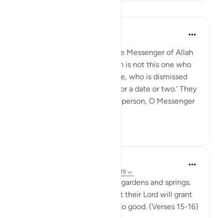
Lições
Prophetic Commentary
há 8 anos
·
Referência
ayah 51:19
Abu Hurayrah narrates that the Messenger of Allah
(saws) said: 'The needy person is not this one who
goes around amidst the people, who is dismissed
with a morsel or two of food, or a date or two.' They
asked: 'Then what is a ‘needy’ person, O Messenger
of All...
Ver mais
0
0
123
In the Shade of the Quran
há 31 semanas
·
Referência
ayah 51:15-19
The God-fearing will be amid gardens and springs.
They will happily receive what their Lord will grant
them; for they were keen to do good. (Verses 15-16)