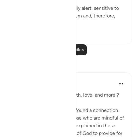
This God-fearing group are fully alert, sensitive to
the fact that God watches them and, therefore,
they...
Ver mais
0
0
101
Leia mais lições
Reflexões
R. Ebied
há 5 anos
·
Referência
ayah 51:15-23
Looking for health, wealth, faith, love, and more ?
Subhanallah in these verses I found a connection
between the ‘mutaqeen’ - those who are mindful of
God and their characteristics explained in these
verses and the direct promise of God to provide for