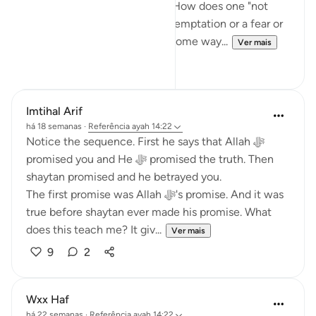
exactly I could implement it. How does one "not
respond" to Shaytan? Be it a temptation or a fear or
a doubt. I wanted to think of some way...
Ver mais
29
4
Imtihal Arif
há 18 semanas
·
Referência
ayah 14:22
Notice the sequence. First he says that Allah ﷻ
promised you and He ﷻ promised the truth. Then
shaytan promised and he betrayed you.
The first promise was Allah ﷻ's promise. And it was
true before shaytan ever made his promise. What
does this teach me? It giv...
Ver mais
9
2
Wxx Haf
há 22 semanas
·
Referência
ayah 14:22