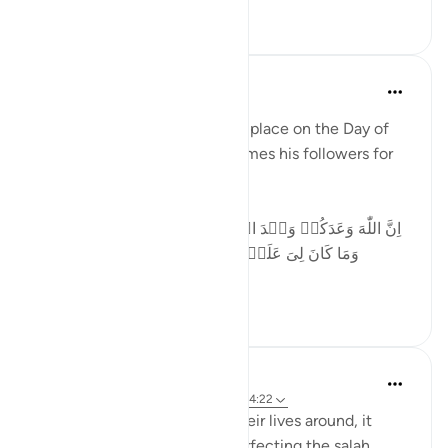
7
0
Dr. Haifaa Younis
há 4 anos
·
Referência
ayah 14:22
The biggest betrayal will take place on the Day of
Judgment, when Shaytan blames his followers for
following him;
اِنَّ اللّٰهَ وَعَدَكُمۡ وَعۡدَ الۡحَـقِّ وَوَعَدْتُّكُمۡ فَاَخۡلَفۡتُكُمۡ​ؕ
وَمَا كَانَ لِىَ عَلَيۡكُمۡ مِّنۡ سُلۡطٰنٍ اِلَّاۤ اَنۡ
دَعَوۡتُكُم...
Ver mais
36
6
Yasmin Mogahed
há 5 anos
·
Referência
ayah 70:34-35, 14:22
For those who wish to turn their lives around, it
begins by focusing on and perfecting the salah.