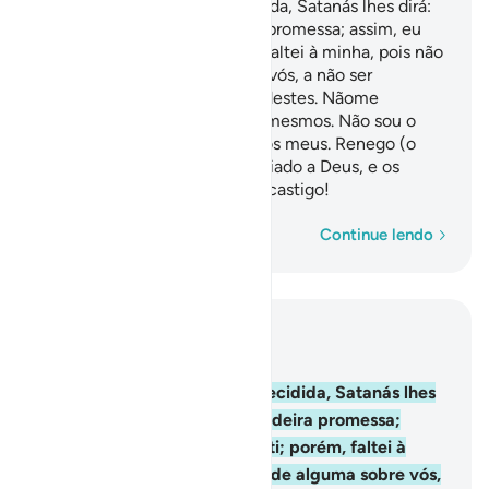
E quando a questão for decidida, Satanás lhes dirá:
Deus vos fez uma verdadeira promessa; assim, eu
também vosprometi; porém, faltei à minha, pois não
tive autoridade alguma sobre vós, a não ser
convocar-vos, e vós me atendestes. Nãome
reproveis, mas reprovai a vós mesmos. Não sou o
vosso salvador, nem vós sois os meus. Renego (o
fato de) que metenhais associado a Deus, e os
iníquos sofrerão um doloroso castigo!
Palavra por palavra
Continue lendo
Leia no contexto
Capítulo 14, Página 258, Juz 13
22
.
E quando a questão for decidida, Satanás lhes
dirá: Deus vos fez uma verdadeira promessa;
assim, eu também vosprometi; porém, faltei à
minha, pois não tive autoridade alguma sobre vós,