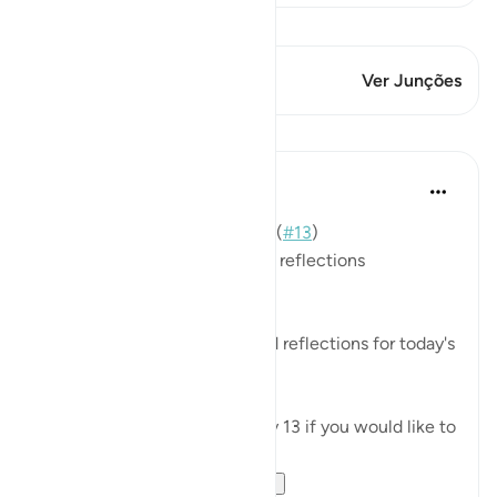
Ver Qiraat
Este versículo tem 1 Junções
Ver Junções
Lições
Mohannad Hakeem
há 3 anos
·
Referência
ayah 14:22
📖 Here is the answer for Day (
#13
)
🥇 Great Job on your previous reflections
May Allah bless your efforts.
✏️What are your thoughts and reflections for today's
Ayah?
👉Here is the question of Day 13 if you would like to
recheck it:
https://quranreflect...
Ver mais