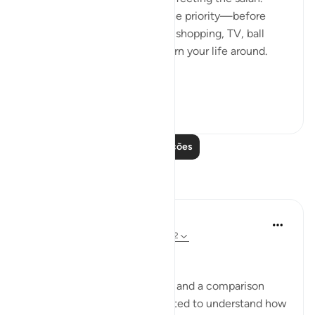
Once you put salah back as the priority—before
school, work, fun, socializing, shopping, TV, ball
games—only then can you turn your life around.
The irony of thi...
Ver mais
53
0
Leia mais lições
Reflexões
Kulsum Maniar
semana passada
·
Referência
ayah 14:22
بسم الله الرحمن الرحيم
I was thinking about this ayah and a comparison
came to mind. Because I wanted to understand how