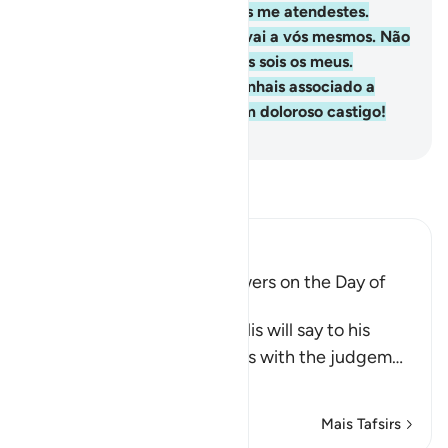
a não ser convocar-vos, e vós me atendestes.
Nãome reproveis, mas reprovai a vós mesmos. Não
sou o vosso salvador, nem vós sois os meus.
Renego (o fato de) que metenhais associado a
Deus, e os iníquos sofrerão um doloroso castigo!
-
Portuguese Translation( Samir )
Leia Tafsir
Ibn Kathir (Abridged)
Shaytan disowns His Followers on the Day of
Resurrection
Allah narrates to us what Iblis will say to his
followers after Allah finishes with the judgem
…
Leia mais
Mais Tafsirs