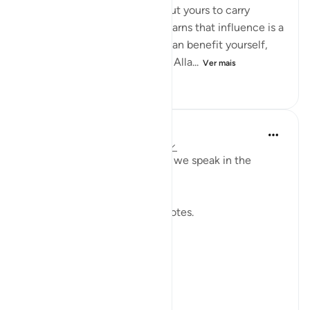
power is not yours to enjoy, but yours to carry
without betrayal. This verse warns that influence is a
moral test: the moment you can benefit yourself,
exclude others, or bend rules, Alla...
Ver mais
23
2
467
Shahid Rao
há 22 semanas
·
Referência
ayah 4:58
Sometimes I think about how we speak in the
modern world.
We raise our voices through votes.
A small mark on paper.
A quiet click on a screen.
We call it a right.