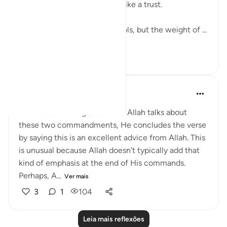
But sometimes it feels more like a trust.
The world has changed its tools, but the weight of ...
Ver mais
7
2
59
QuranicQuest -
há 2 anos
·
Referência
ayah 4:58
I find it fascinating that when Allah talks about
these two commandments, He concludes the verse
by saying this is an excellent advice from Allah. This
is unusual because Allah doesn't typically add that
kind of emphasis at the end of His commands.
Perhaps, A...
Ver mais
3
1
104
Leia mais reflexões