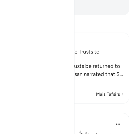
melhor alvitre.
-
Portuguese Translation( Samir )
Leia Tafsir
Ibn Kathir (Abridged)
The Command to Return the Trusts to
Whomever They Are Due
Allah commands that the trusts be returned to
their rightful owners. Al-Hasan narrated that S
…
Leia mais
Mais Tafsirs
Lições
Taimiyyah Zubair
há 4 anos
·
Referência
ayah 4:58