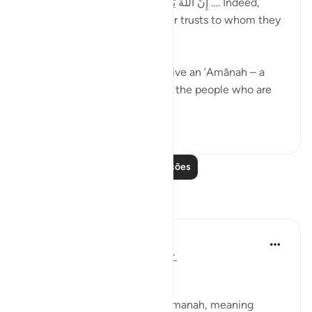
إِنَّ اللَّهَ يَأْمُرُكُمْ أَن تُؤَدُّوا الْأَمَانَاتِ إِلَىٰ أَهْلِهَا …. Indeed,
Allah commands you to render trusts to whom they
are due…
Meaning, when you have to give an ’Amānah – a
responsibility – then give it to the people who are
worthy of it; peop...
Ver mais
20
1
512
Leia mais lições
Reflexões
Suleiman Hani
há 21 semanas
·
Referência
ayah 4:58
Power as Trust and Justice
Allah frames authority as an amanah, meaning