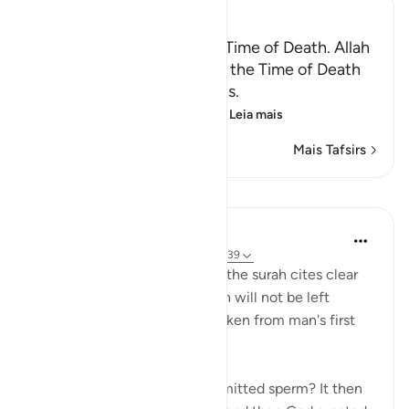
Ibn Kathir (Abridged)
Certainty will Occur at the Time of Death. Allah
Informs of the Condition at the Time of Death
and What Terrors it Contains.
May Allah make us firm at
…
Leia mais
Mais Tafsirs
Lições
In the Shade of the Quran
há 31 semanas
·
Referência
ayah 75:37-39
In a clear and simple manner, the surah cites clear
evidence confirming that man will not be left
without purpose. These are taken from man's first
origins:
"Was he not a mere drop of emitted sperm? It then