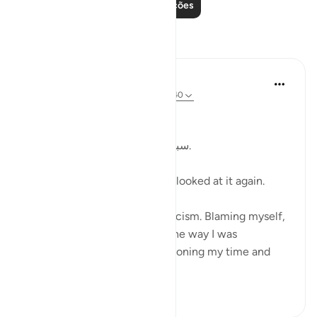
Leia mais lições
Reflexões
Kulsum Maniar
há 4 semanas
·
Referência
ayah 75:37-40
بسم الله الرحمن الرحيم
سبحان الله. سبحان الله. سبحان الله.
Just looked at this ayah, then looked at it again.
I was in a moment of self criticism. Blaming myself,
disappointed, unhappy with the way I was
organising my day and apportioning my time and
perfo...
Ver mais
20
4