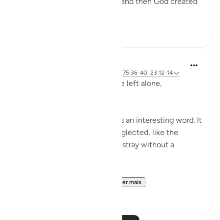
became a clinging cell mass, and then God created
an...
Ver mais
1
0
Hammad Fahim
há 2 anos
·
Referência
ayah 23:115-118, 75:36-40, 23:12-14
Does man think that he will be left alone,
unquestioned?
The word 'Suda' in the verse is an interesting word. It
refers to something that is neglected, like the
animal that is left to wander astray without a
shepherd (السدى الهمل).
Allah invites us to ponder...
Ver mais
19
4