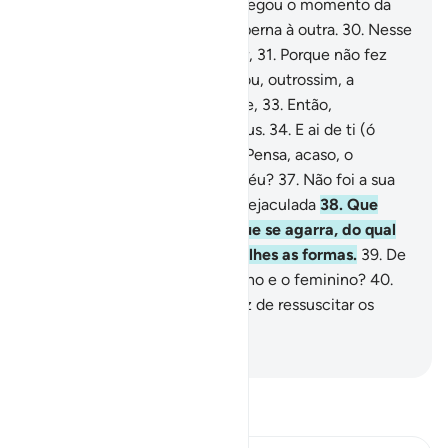
disto)?
28
.
E concluirá que chegou o momento da
separação;
29
.
E juntará uma perna à outra.
30
.
Nesse
dia, será levado ao teu Senhor,
31
.
Porque não fez
caridades, nem orou.
32
.
Negou, outrossim, a
verdade, e tornou-se insolente,
33
.
Então,
envaidecido, dirigiu-se aos seus.
34
.
E ai de ti (ó
homem),
35
.
Mais e mais.
36
.
Pensa, acaso, o
homem, que será deixado ao léu?
37
.
Não foi a sua
origem uma gota de esperma ejaculada
38
.
Que
logo se converteu em algo que se agarra, do qual
Deus o criou, aperfeiçoando-lhes as formas.
39
.
De
qual fez dois sexos, o masculino e o feminino?
40
.
Porventura, Ele não será capaz de ressuscitar os
mortos?
-
Portuguese Translation( Samir )
Leia Tafsir