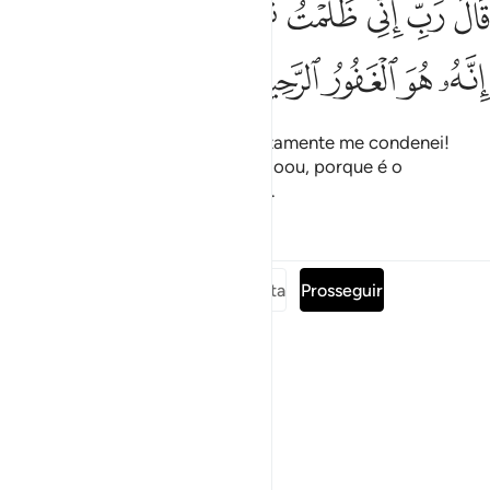
ﱷ
ﱸ
ﱹ
ﱺ
ﱻ
ﱼ
ﱽ
ﱾ
ﱿﲀ
َالَ رَبِّ إِنِّى ظَلَمْتُ نَفْسِى فَٱغْفِرْ لِى فَغَفَرَ لَهُۥٓ ۚ إِنَّهُۥ هُوَ ٱلْغَفُور
ﲁ
ﲂ
ﲃ
ﲄ
ﲅ
Disse (ainda): Ó Senhor meu, certamente me condenei!
Perdoa-me, pois! E (Deus) o perdoou, porque é o
Indulgente, oMisericordiosíssimo.
Tafsirs
Lições
Reflexões
Leia a surata completa
Prosseguir