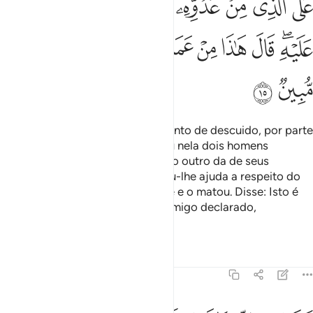
ﱣ
ﱤ
ﱥ
ﱦ
ﱧ
ﱨ
ﱩ
ﱪﱫ
ﱬ
ﱭ
ﱮ
ﱯ
ﱰﱱ
ﱲ
ﱳ
ﱴ
ﱵ
ﱶ
E entrou na cidade, em um momento de descuido, por parte
dos seus moradores, e encontrou nela dois homens
brigando; um era da sua casta, e o outro da de seus
adversários. O da sua casta pediu-lhe ajuda a respeito do
adversário; Moisésespancou este e o matou. Disse: Isto é
obra de Satanás, porque é um inimigo declarado,
desencaminhador!
Tafsirs
Lições
Reflexões
28:16
ال رب اني ظلمت نفسي فاغفر لي فغفر له انه هو الغفور الرحيم ١٦