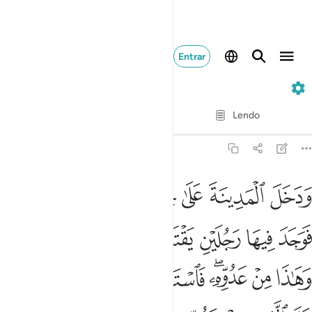
Entrar
28. Al-Qasas
Verso por verso
Lendo
Tradução
: Samir El-Hayek
28:15
ﱍ
ﱎ
ﱏ
ﱐ
ﱑ
ﱒ
ﱓ
دخل المدينة على حين غفلة من اهلها فوجد فيها رجلين يقتتلان هاذا
َدَخَلَ ٱلْمَدِينَةَ عَلَىٰ حِينِ غَفْلَةٍۢ مِّنْ أَهْلِهَا فَوَجَدَ فِيهَا رَجُلَيْنِ يَقْتَتِل
ﱔ
ﱕ
ﱖ
ﱗ
ﱘ
ﱙ
ﱚ
ﱛ
ﱜ
ﱝﱞ
ﱟ
ﱠ
ﱡ
ﱢ