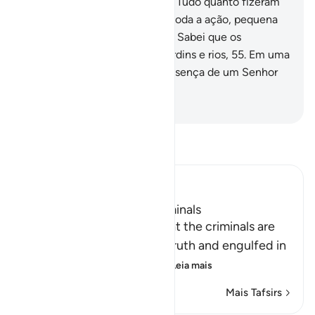
recebeu a admoestação?
52
.
Tudo quanto fizeram
está anotado nos livros.
53
.
E toda a ação, pequena
ou grande, está registrada.
54
.
Sabei que os
tementes morarão entre os jardins e rios,
55
.
Em uma
assembléia da verdade, na presença de um Senhor
Onipotente, Soberaníssimo.
-
Portuguese Translation( Samir )
Leia Tafsir
Ibn Kathir (Abridged)
The Destination of the Criminals
Allah the Exalted states that the criminals are
misguided away from the truth and engulfed in
confusion, because of th
…
Leia mais
Mais Tafsirs