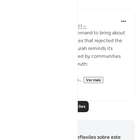
Lições
In the Shade of the Quran
há 31 semanas
·
Referência
ayah 54:51-53
It was always a once-only command to bring about
the terrible fate of communities that rejected the
truth of God's message. The surah reminds its
addressees of the fates suffered by communities
who, like them, rejected the truth:
"We destroyed people like you...
Ver mais
0
0
Leia mais lições
Anotações e reflexões
Você não tem anotações ou reflexões sobre este