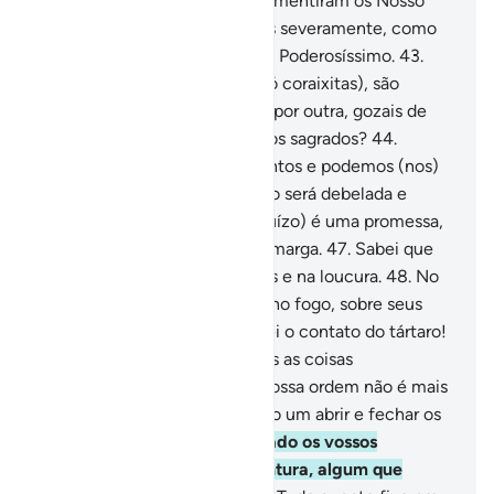
povo do Faraó.
42
.
Porém, desmentiram os Nosso
sinais, pelo que os castigamos severamente, como
só pode fazer um Onipotente, Poderosíssimo.
43
.
Acaso, os vossos incrédulos (ó coraixitas), são
melhores do que aqueles, ou, por outra, gozais de
imunidade, registradanos Livros sagrados?
44
.
Entretanto, dizem: Agimos juntos e podemos (nos)
defender!
45
.
Logo, a multidão será debelada e
debandará.
46
.
E a Hora (do Juízo) é uma promessa,
e ela será mais grave e mais amarga.
47
.
Sabei que
os pecadores estarão nos caos e na loucura.
48
.
No
dia em que foram arrastados, no fogo, sobre seus
rostos, (ser-lhes-á dito): Sofrei o contato do tártaro!
49
.
Em verdade, criamos todas as coisas
predestinadamente.
50
.
E a Nossa ordem não é mais
do que uma só (palavra), como um abrir e fechar os
olhos!
51
.
E havíamos aniquilado os vossos
semelhantes. Haverá, porventura, algum que