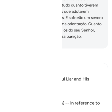
inferno, e de nada lhes valerá tudo quanto tiverem
acumulado, nem tampouco os que adotarem
porprotetores, em vez de Deus. E sofrerão um severo
castigo.
11
.
Este (Alcorão) é uma orientação. Quanto
àqueles que negam os versículos do seu Senhor,
sofrerão a pena de umadolorosa punição.
-
Portuguese Translation( Samir )
Leia Tafsir
Ibn Kathir (Abridged)
The Description of the Sinful Liar and His
Requital
Allah the Exalted says,
تِلْكَ آيَـتُ اللَّهِ
(These are the Ayat of Allah) -- in reference to
the Qu
…
Leia mais