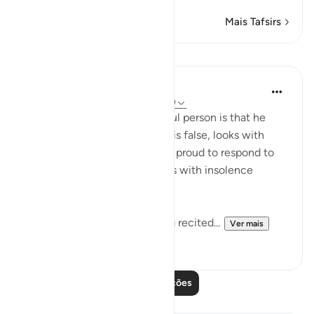
Mais Tafsirs
Lições
In the Shade of the Quran
há 31 semanas
·
Referência
ayah 45:8-9
The mark of such a lying, sinful person is that he
persistently holds on to what is false, looks with
disdain on the truth, feels too proud to respond to
God's revelations and behaves with insolence
towards God. He thus:
"hears God's revelations being recited...
Ver mais
0
0
Leia mais lições