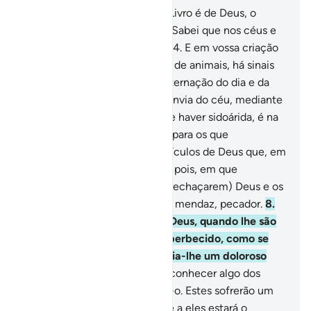
1
.
Ha, Mim.
2
.
A revelação do Livro é de Deus, o
Poderoso, o Prudentíssimo.
3
.
Sabei que nos céus e
na terra há sinais para os fiéis.
4
.
E em vossa criação
e de tudo quanto disseminou, de animais, há sinais
para os persuadidos.
5
.
E na alternação do dia e da
noite, no sustento que Deus envia do céu, mediante
o que vivifica a terra depois de haver sidoárida, é na
variação dos ventos, há sinais para os que
raciocinam.
6
.
Tais são os versículos de Deus que, em
verdade, te revelamos. Assim, pois, em que
exposição crerão, depois de (rechaçarem) Deus e os
Seus versículos?
7
.
Ai de todo mendaz, pecador.
8
.
Que escuta os versículos de Deus, quando lhe são
recitados, e se obstina, ensoberbecido, como se
não os tivesse ouvido! Anuncia-lhe um doloroso
castigo.
9
.
E quando chega a conhecer algo dos
Nossos versículos, escarnece-o. Estes sofrerão um
humilhante castigo.
10
.
Frente a eles estará o