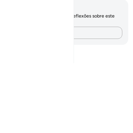
Anotações e reflexões
Você não tem anotações ou reflexões sobre este
versículo.
Registre suas ideias…
Notes
placeholders
close