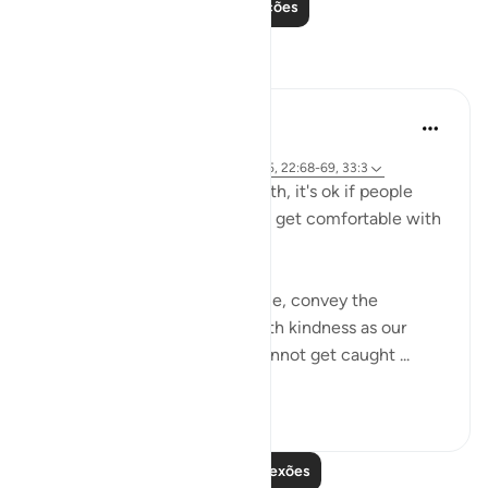
Leia mais lições
Reflexões
A Siddiqui
há 6 anos
·
Referência
ayah 26:27, 15:6, 17:81, 15:95, 22:68-69, 33:3
If you're on the side of the truth, it's ok if people
think you're crazy. We have to get comfortable with
being misunderstood.
Yes, we should educate people, convey the
message, and treat people with kindness as our
religon commands, but we cannot get caught ...
Ver mais
21
13
1.663
Leia mais reflexões