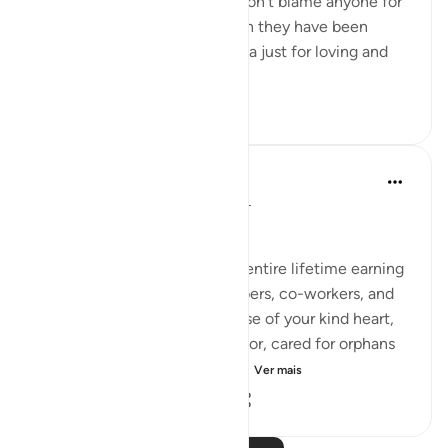
Prophet ﷺ and his honour. I don't blame anyone for
their feelings, especially when they have been
subjected to abuse and trauma just for loving and
following that Pr...
Ver mais
50
17
1.519
Hammad Fahim
há 3 anos
·
Referência
ayah 15:95-99
Dealing with disappointment
Just imagine, you spent your entire lifetime earning
the trust of your family members, co-workers, and
the entire community. Because of your kind heart,
you hosted guests, fed the poor, cared for orphans
and helped the needy, and n...
Ver mais
43
37
1.152