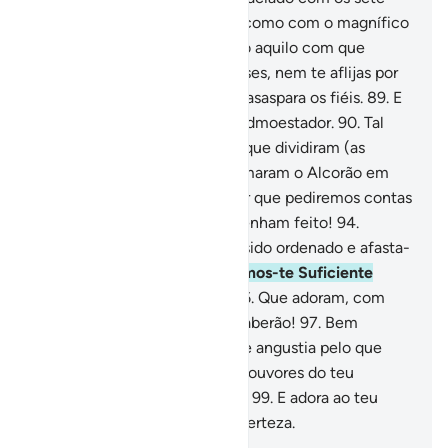
versículos reiterativos, assim como com o magnífico
Alcorão.
88
.
Não cobices tudo aquilo com que
temos agradecido certas classes, nem te aflijas por
eles, e abaixa gentilmente as asaspara os fiéis.
89
.
E
dize-lhes: Sou o elucidativo admoestador.
90
.
Tal
como admoestamos aqueles que dividiram (as
escrituras),
91
.
E que transformaram o Alcorão em
frangalhos!
92
.
Por teu Senhor que pediremos contas
a todos.
93
.
De tudo quanto tenham feito!
94
.
Proclama, pois, o que te tem sido ordenado e afasta-
te do idólatras.
95
.
Porque somos-te Suficiente
contra os escarnecedores,
96
.
Que adoram, com
Deus, outra divindade. Logo saberão!
97
.
Bem
sabemos que o teu coração se angustia pelo que
dizem.
98
.
Porém, celebra os louvores do teu
Senhor, sê um dos prostrados.
99
.
E adora ao teu
Senhor até que te chegue a certeza.
-
Portuguese Translation( Samir )