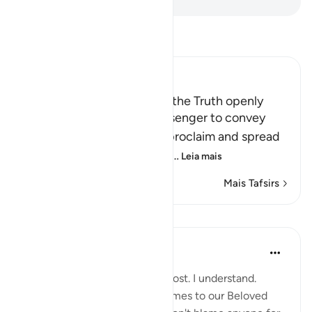
Leia Tafsir
Ibn Kathir (Abridged)
The Command to proclaim the Truth openly
Allah commanded His Messenger to convey
what He sent him with, to proclaim and spread
the Message, which means
…
Leia mais
Mais Tafsirs
Lições
Sohaib Saeed
há 5 anos
·
Referência
ayah 15:95
Some people won't like this post. I understand.
Emotions run high when it comes to our Beloved