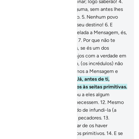
se, e a falsa esperança os alucinar; logo saberão!
4
.
Jamais aniquilamos cidade alguma, sem antes lhes
termos predestinado o término.
5
.
Nenhum povo
pode antecipar nem atrasar o seu destino!
6
.
E
disseram: Ó tu, a quem foi revelada a Mensagem, és,
sem dúvida, um energúmeno!
7
.
Por que não te
apresentas a nós com os anjos, se és um dos
verazes?
8
.
Só enviamos os anjos com a verdade em
última instância e, em tal caso, (os incrédulos) não
serão tolerados.
9
.
Nós revelamos a Mensagem e
somos o Seu Preservador.
10
.
Já, antes de ti,
tínhamos enviado mensageiros às seitas primitivas.
11
.
Porém, jamais se apresentou a eles algum
mensageiro, sem que o escarnecessem.
12
.
Mesmo
assim diligenciamos, no sentido de infundi-la (a
Mensagem) nos corações dos pecadores.
13
.
Todavia, não crerão nela, apesar de os haver
precedido o exemplo dos povos primitivos.
14
.
E se