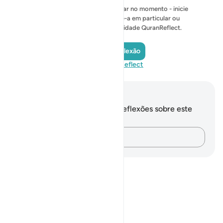
Nenhuma reflexão para mostrar no momento - inicie
sua própria reflexão e salve-a em particular ou
compartilhe-a com a comunidade QuranReflect.
Adicionar reflexão
Visite QuranReflect
Anotações e reflexões
Você não tem anotações ou reflexões sobre este
versículo.
Registre suas ideias…