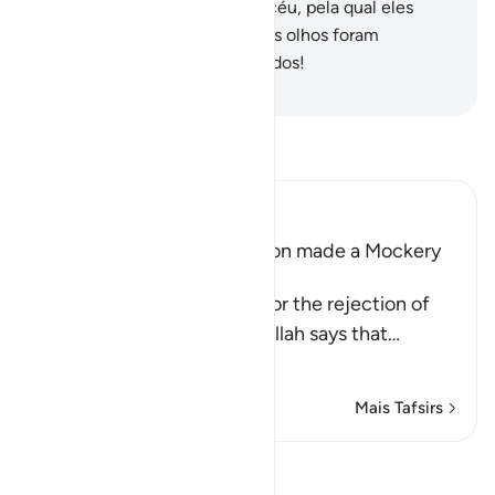
abríssemos uma porta para o céu, pela qual eles
ascendesse,
15
.
Diriam: Nossos olhos foram
ofuscados ou fomos mistificados!
-
Portuguese Translation( Samir )
Leia Tafsir
Ibn Kathir (Abridged)
The Idolators of Every Nation made a Mockery
of their Messengers
Consoling His Messenger for the rejection of
the disbelieving Quraysh, Allah says that
…
Leia mais
Mais Tafsirs
Reflexões