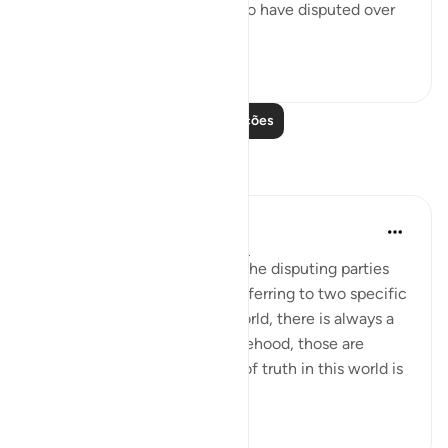
These are two adversaries who have disputed over
their...
Ver mais
0
0
Leia mais lições
Reflexões
Hana Alasry
há 7 anos
·
Referência
ayah 22:19-22
There is a debate about who the disputing parties
are and whether verse 19 is referring to two specific
parties or in general. In the world, there is always a
battle between truth and falsehood, those are
disputing groups. The nature of truth in this world is
...
Ver mais
3
1