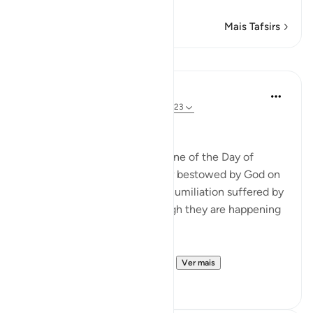
Mais Tafsirs
Lições
In the Shade of the Quran
há 31 semanas
·
Referência
ayah 22:19-23
Widely Divergent Ends
The passage here draws a scene of the Day of
Judgement, when the honour bestowed by God on
His faithful servants and the humiliation suffered by
the others are shown as though they are happening
here and now.
These two adversaries have ...
Ver mais
0
0