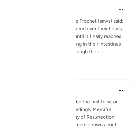
Prophetic Commentary
há 8 anos
·
Referência
ayah 22:19-20
Abu Hurayrah narrates that the Prophet (saws) said:
'The scalding water will be poured over their heads,
and it will permeate through until it finally reaches
their intestines. Then everything in their intestines
will flow out until it passes through their f...
Ver mais
0
0
Prophetic Commentary
há 8 anos
·
Referência
ayah 22:19-20
Ali b. Abu Tâlib narrates: I will be the first to sit on
my knees in front of the Exceedingly Merciful
because of the duel on the Day of Resurrection.
Qays b. ‘Abbâs said: 'This ayah came down about
them: