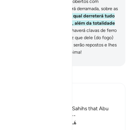
Quanto aos incrédulos, serãocobertos com
vestimentas de fogo e lhes será derramada, sobre as
cabeças, água fervente,
20
.
A qual derreterá tudo
quanto há em suas entranhas, além da totalidade
de suas peles.
21
.
Em adição, haverá clavas de ferro
(para o castigo).
22
.
Toda a vez que dele (do fogo)
quiserem sair, por angústia, ali serão repostos e lhes
será dito: Sofrei a pena da queima!
-
Portuguese Translation( Samir )
Leia Tafsir
Ibn Kathir (Abridged)
The Reason for Revelation
It was recorded in the Two Sahihs that Abu
Dharr swore that this Ayah --
هَـذَانِ خَصْمَانِ اخْتَصَمُواْ فِى رَبِّهِمْ
(These t
…
Leia mais