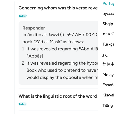
Portu
Concerning whom was this verse revealed?
русск
Alte
Tafsir
Shqip
Responder
ภาษา
Imām Ibn al-Jawzī (d. 597 AH / 1201 CE) summa
book "Zād al-Masīr" as follows:
Türkç
It was revealed regarding ʿAbd Allāh ibn U
اردو
ʿAbbās]
It was revealed regarding the hypocrites a
简体
Book who used to pretend to have faith in front of t
Melay
would display the opposite when meeting wi
Españ
Kiswah
What is the linguistic root of the word
shayṭān
Alte
Tafsir
Tiếng 