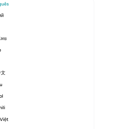
né
guês
o 
ий
rnar resposta para Concerning whom was this verse revealed?
as
se
ap
de
ไทย
rized the scholars' opinions in his
tr
e
pel
bayy and his companions. [Ibn
ne
-
Po
nd others from the People of the
中文
he Prophet (ﷺ) while they
An
u
th their leaders. [Al-Ḥasan]
Vo
ol
ver
ili
?
rnar resposta para What is the linguistic root of the word *shay
Việt