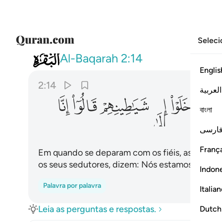
Seleci
002
واذا لقوا الذين امنوا قالوا امنا واذ
Al-Baqarah
2:14
Englis
2:14
العربية
ﲰ
ﲱ
ﲲ
ﲳ
ﲴ
ﲵ
বাংলা
ارسی
França
Em quando se deparam com os fiéis, assevera
os seus sedutores, dizem: Nós estamos convo
Indon
Palavra por palavra
Italia
Leia as perguntas e respostas.
Dutch