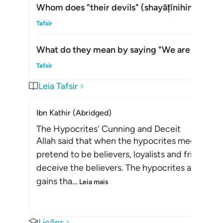
Whom does "their devils" (
shayāṭīnihim
) refer
Alte
Tafsir
What do they mean by saying "We are with yo
Alte
Tafsir
Leia Tafsir
Ibn Kathir (Abridged)
The Hypocrites' Cunning and Deceit
Allah said that when the hypocrites meet the be
pretend to be believers, loyalists and friends. 
deceive the believers. The hypocrites also want
gains tha
…
Leia mais
Lições