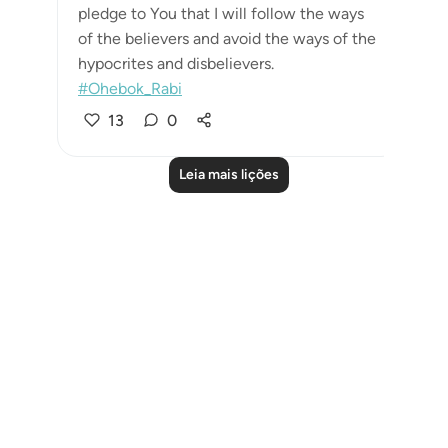
pledge to You that I will follow the ways
of the believers and avoid the ways of the
hypocrites and disbelievers.
#Ohebok_Rabi
13
0
Leia mais lições