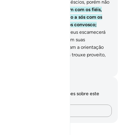
scios? Em verdade, eles sãos os néscios, porém não
sabem.
14
.
Em quando se deparam com os fiéis,
severam: Cremos. Porém, quando a sós com os
us sedutores, dizem: Nós estamos convosco;
enas zombamos deles.
15
.
Mas Deus escarnecerá
les e os abandonará, vacilantes, em suas
ansgressões.
16
.
São os que trocaram a orientação
o extravio; mas tal troca não lhes trouxe proveito,
m foram iluminados.
rtuguese Translation( Samir )
otações e reflexões
cê não tem anotações ou reflexões sobre este
sículo.
Registre suas ideias…
ṭān*?