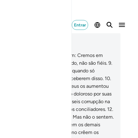
Entrar
ia no contexto
ítulo 2, Página 3, Juz 1
Entre os humanos há os que dizem: Cremos em
s e no Dia do Juízo Final. Contudo, não são fiéis.
9
.
etendem enganar Deus e os fiéis, quando só
ganam a si mesmos, sem se aperceberem disso.
10
.
 seus corações há morbidez, e Deus os aumentou
 morbidez, e sofrerão um castigo doloroso por suas
ntiras.
11
.
Se lhes é dito: Não causeis corrupção na
rra, afirmaram: Ao contrário, somos conciliadores.
12
.
aso, não são eles os corruptores? Mas não o sentem.
.
Se lhes é dito: Crede, como crêem os demais
manos, dizem: Temos de crer como crêem os