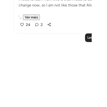
change now,
'...
Ver mais
24
2
Leia mais liç
Notes
placeholders
close