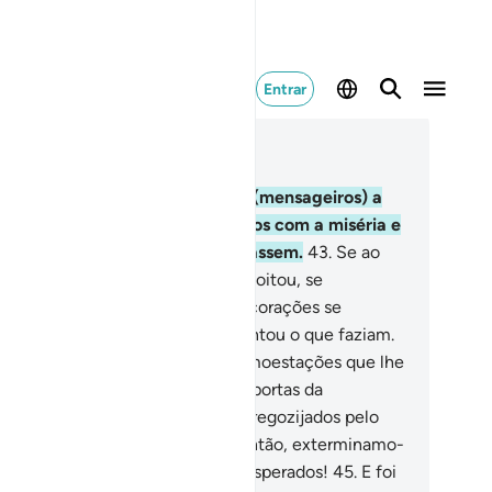
Entrar
ia no contexto
ítulo 6, Página 132, Juz 7
.
Antes de ti, havíamos enviado (mensageiros) a
tras raças, as quais atormentamos com a miséria e
adversidade, paraque se humilhassem.
43
.
Se ao
nos, quando Nosso castigo os açoitou, se
milhassem... Não obstante, seus corações se
dureceram e Satanáslhes abrilhantou o que faziam.
.
Mas quando esqueceram as admoestações que lhe
ham sido feitas, abrimos-lhes as portas da
osperidade, até que sesentissem regozijados pelo
to de haverem sido agraciados; então, exterminamo-
s subitamente e, ei-los agoradesesperados!
45
.
E foi