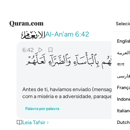
Seleci
006
ولقد ارسلنا الى امم من قبلك فاخذناهم
Al-An'am
6:42
Englis
6:42
العربية
ﲲ
ﲳ
ﲴ
ﲵ
বাংলা
ارسی
França
Antes de ti, havíamos enviado (mensageiros) a
com a miséria e a adversidade, paraque se hum
Indon
Palavra por palavra
Italia
Leia Tafsir
Dutch