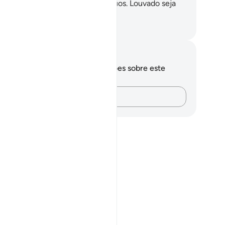
terminado até ao último dos iníquos. Louvado seja
us, Senhor do Universo!
rtuguese Translation( Samir )
otações e reflexões
cê não tem anotações ou reflexões sobre este
sículo.
Registre suas ideias…