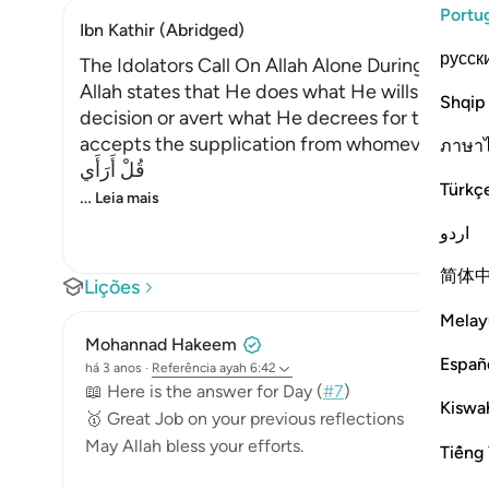
Portu
Ibn Kathir (Abridged)
русск
The Idolators Call On Allah Alone During Torme
Allah states that He does what He wills with Hi
Shqip
decision or avert what He decrees for them. H
accepts the supplication from whomever He will
ภาษา
قُلْ أَرَأَي
Türkç
…
Leia mais
اردو
简体
Lições
Melay
Mohannad Hakeem
Españ
há 3 anos
·
Referência
ayah 6:42
📖 Here is the answer for Day (
#7
)
Kiswah
🥇 Great Job on your previous reflections
May Allah bless your efforts.
Tiếng 