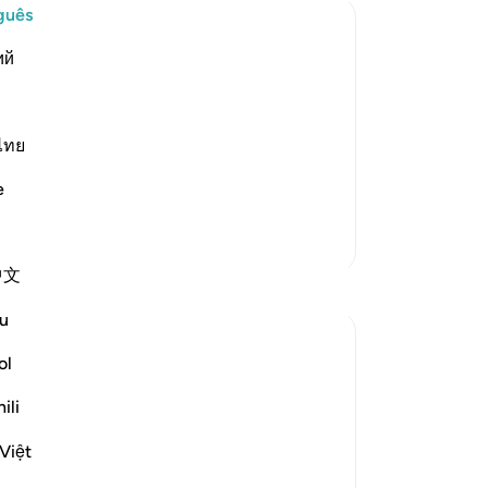
ex
guês
De
ий
-
Po
nt and Distress
s creatures and none can resist His
e is the One Who has no partners, Who
An
s. Allah said,
ไทย
Vo
ver
e
Mais Tafsirs
中文
u
ol
ili
Việt