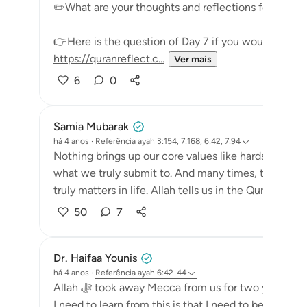
✏️What are your thoughts and reflections for today
👉Here is the question of Day 7 if you would like to
https://quranreflect.c...
Ver mais
6
0
Samia Mubarak
há 4 anos
·
Referência
ayah 3:154, 7:168, 6:42, 7:94
Nothing brings up our core values like hardships do.
what we truly submit to. And many times, they are th
truly matters in life. Allah tells us in the Quran that p
50
7
Dr. Haifaa Younis
há 4 anos
·
Referência
ayah 6:42-44
Allah ﷻ took away Mecca from us for two years, and now He ﷻ gave it back again. The lesson
I need to learn from this is that I need to be grateful. My r