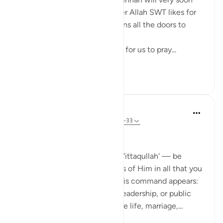
come to realize that whenever Allah SWT likes for
something to be done he opens all the doors to
facilitate it to be done.
For example, Allah SWT loves for us to pray...
Ver mais
22
0
Dr Maryam Fayyaz
há 44 semanas
·
Referência
ayah 33:32-33
Bismillah
In Surah Al-Ahzab, Allah says 'ittaqullah' — be
mindful of Allah, be conscious of Him in all that you
do. What’s striking is where this command appears:
not only in moments of war, leadership, or public
duty, but in verses about home life, marriage,...
Ver mais