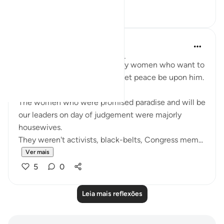
13
3
UmAyoub
há 4 anos
·
Referência
ayah 33:31-35
Most beautiful verses for every women who want to
be like the wives of the prophet peace be upon him.
The women who were promised paradise and will be
our leaders on day of judgement were majorly
housewives.
They weren't activists, black-belts, Congress mem...
Ver mais
5
0
Leia mais reflexões