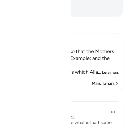
Onisciente, Sutilíssimo.
-
Portuguese Translation( Samir )
Leia Tafsir
Ibn Kathir (Abridged)
Enjoining certain Manners so that the Mothers
of the Believers may be an Example; and the
Prohibition of Tabarruj
These are the good manners which Alla
…
Leia mais
Mais Tafsirs
Lições
In the Shade of the Quran
há 31 semanas
·
Referência
ayah 33:32
What are the means to remove what is loathsome