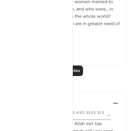
and ensure the purity of those women married to
the Prophet, living in his home, and who were,, in
any case the purest women in the whole world?
Needless to say, other women are in greater need of
such means.
Ini...
Ver mais
1
0
Leia mais lições
Reflexões
tareq abed
há 7 anos
·
ayah 4:43, 4:102, 24:30, 2:43, 4:101, 33:53, 33:3
Referência
2, 17:32, 2:239
Anyone who ponders on what Allah swt has
legislated in the Quran and Sunnah will very soon