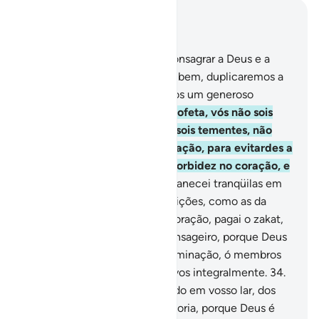
Leia no contexto
Capítulo 33, Página 422, Juz 22
31
.
Por outra, àquela que se consagrar a Deus e a
Seus Mensageiro, e praticar o bem, duplicaremos a
recompensa e lhedestinaremos um generoso
sustento.
32
.
Ó esposas do Profeta, vós não sois
como as outras mulheres; se sois tementes, não
sejais insinuantes na conversação, para evitardes a
cobiça daquele que possui morbidez no coração, e
falai o que é justo.
33
.
E permanecei tranqüilas em
vossos lares, e não façais exibições, como as da
época da idolatria; observai a oração, pagai o zakat,
obedecei a Deus e ao seu Mensageiro, porque Deus
só deseja afastar de vós a abominação, ó membros
daCasa, bem como purificar-vos integralmente.
34
.
E lembrai-vos do que é recitado em vosso lar, dos
versículos de Deus e da sabedoria, porque Deus é