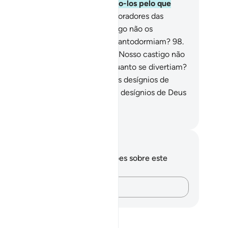
jeitaram (a verdade), arrebatamo-los pelo que
cravam.
97
.
Estavam, acaso, os moradores das
dades seguros de que Nosso castigo não os
rpreenderia durante a noite, enquantodormiam?
98
.
 estavam, acaso, seguros de que Nosso castigo não
 surpreenderia em pleno dia, enquanto se divertiam?
.
Acaso, pensam estar seguros dos desígnios de
us? Só pensam estar seguros dos desígnios de Deus
 desventurados.
rtuguese Translation( Samir )
otações e reflexões
cê não tem anotações ou reflexões sobre este
sículo.
Registre suas ideias…