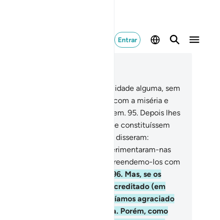
Entrar
ia no contexto
ítulo 7, Página 163, Juz 9
.
Jamais enviamos um profeta a cidade alguma, sem
tes afligirmos os seus habitantes com a miséria e
versidade, a fimde que se humilhem.
95
.
Depois lhes
ocamos o mal pelo bem, até que se constituíssem
 uma sociedade e, não obstante, disseram:
dversidade e a prosperidade experimentaram-nas
ssos pais. Então, de repente, surpreendemo-los com
stigo, quandomenos esperavam.
96
.
Mas, se os
radores das cidades tivessem acreditado (em
us) e O tivessem temido, tê-los-íamos agraciado
m asbênçãos dos céus e da terra. Porém, como