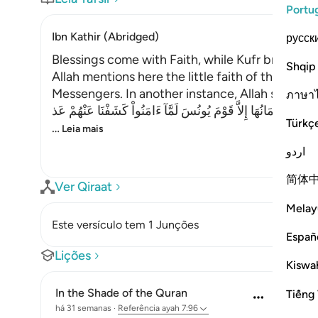
Portu
Ibn Kathir (Abridged)
русск
Blessings come with Faith, while Kufr brings T
Shqip
Allah mentions here the little faith of the peo
Messengers. In another instance, Allah said,
ภาษา
َنَفَعَهَآ إِيمَانُهَا إِلاَّ قَوْمَ يُونُسَ لَمَّآ ءَامَنُواْ كَشَفْنَا عَنْهُمْ عَذ
Türkç
…
Leia mais
اردو
简体
Ver Qiraat
Melay
Este versículo tem 1 Junções
Españ
Lições
Kiswah
In the Shade of the Quran
Tiếng 
há 31 semanas
·
Referência
ayah 7:96