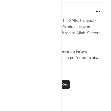
Abdelrahman Badawy
há 3 anos
·
Referência
ayah 7:119-123
When Fir'awn's magicians, i.e., his SMEs (subject-
matter experts) saw that Musa's miracles were
clearly not sorcery, they submitted to Allah. Sincere
people.
But it still wasn't enough to convince Fir'awn.
Instead of trusting his advisors, he preferred to aba...
Ver mais
18
1
Leia mais lições
Reflexões
Sajid Bhutta