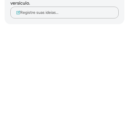
versículo.
Registre suas ideias…
Notes
placeholders
close