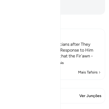
muçulmanos!
-
Portuguese Translation( Samir )
Leia Tafsir
Ibn Kathir (Abridged)
Fir`awn threatens the Magicians after They
believed in Musa and Their Response to Him
Allah mentions the threats that the Fir`awn -
may Allah curse him
…
Leia mais
Mais Tafsirs
Ver Qiraat
Este versículo tem 1 Junções
Ver Junções
Lições