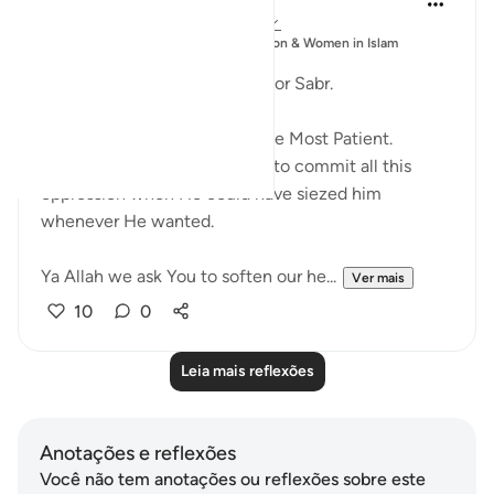
há 6 anos
·
Referência
ayah 7:123-126
Postado
Muslim Student Organization & Women in Islam
em
CCNY
What an amazing way to ask for Sabr.
ربنا افرغ علينا صبرا
Perhaps they knew Allah is The Most Patient.
Because He allowed pharaoh to commit all this
oppression when He could have siezed him
whenever He wanted.
Ya Allah we ask You to soften our he...
Ver mais
10
0
Leia mais reflexões
Anotações e reflexões
Você não tem anotações ou reflexões sobre este