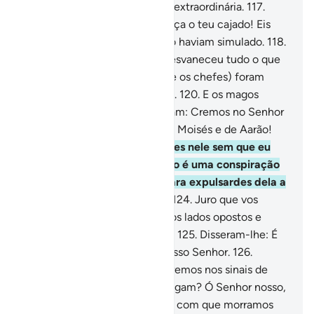
ederam provas de uma magia extraordinária.
117
.
Então, inspiramos Moisés: Lança o teu cajado! Eis
que este devorou tudo quanto haviam simulado.
118
.
E a verdade prevaleceu, e se esvaneceu tudo o que
haviam fingido.
119
.
(O Faraó e os chefes) foram
vencidos, e foram humilhados.
120
.
E os magos
caíram prostrados.
121
.
Disseram: Cremos no Senhor
do Universo,
122
.
O Senhor de Moisés e de Aarão!
123
.
O Faraó lhes disse: Credes nele sem que eu
vos autorize? Em verdade isto é uma conspiração
que planejastes nacidade, para expulsardes dela a
população. Logo o sabereis.
124
.
Juro que vos
deceparei as mãos e os pés dos lados opostos e
então vos crucificarei a todos.
125
.
Disseram-lhe: É
certo que retornaremos ao nosso Senhor.
126
.
Vingas-te de nós só porque cremos nos sinais de
nosso Senhor quando nos chegam? Ó Senhor nosso,
concede-nospaciência e faze com que morramos