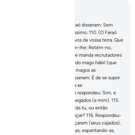
Leia no contexto
Capítulo 7, Página 165, Juz 9
109
.
Os chefes do povo do Faraó disseram: Sem
dúvida que és um mago habilíssimo.
110
.
(O Faraó
disse): Ele pretende expulsar-vos da vossa terra. Que
aconselhais?
111
.
Responderam-lhe: Retém-no,
juntamente com o seu irmão, e manda recrutadores
às cidades.
112
.
Que tragam todo mago hábil (que
encontrarem).
113
.
Quando os magos se
apresentaram ante o Faraó, disseram: É de se supor
que teremos uma recompensa se
sairmosvencedores.
114
.
E lhes respondeu: Sim, e
vos contareis entre os mais chegados (a mim).
115
.
Perguntaram: Ó Moisés, lançarás tu, ou então
seremos nós os primeiros a lançar?
116
.
Respondeu-
lhes: Lançai vós! E quando lançaram (seus cajados),
fascinaram os olhos das pessoas, espantando-as,