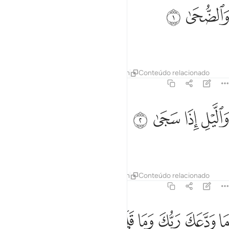
الضحى ١
ﱹ
ﱺ
َٱلضُّحَىٰ ١
Pelas horas da manhã,
Tafsirs
Lições
Reflexões
Hadith
Conteúdo relacionado
93:2
ﱻ
ﱼ
الليل اذا سجى ٢
ﱽ
ﱾ
َٱلَّيْلِ إِذَا سَجَىٰ ٢
E pela noite, quando é serena,
Tafsirs
Lições
Reflexões
Hadith
Conteúdo relacionado
93:3
ﱿ
ﲀ
ﲁ
ا ودعك ربك وما قلى ٣
ﲂ
ﲃ
ﲄ
َا وَدَّعَكَ رَبُّكَ وَمَا قَلَىٰ ٣