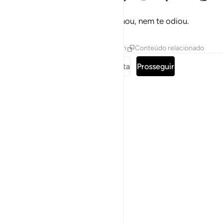
Que o teu Senhor não te abandonou, nem te odiou.
Tafsirs
Lições
Reflexões
Hadith
Conteúdo relacionado
Leia a surata completa
Prosseguir