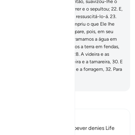
modelou (em seguida).
20
.
Então, suavizou-lhe o
caminho,
21
.
Depois o fez morrer e o sepultou;
22
.
E,
por fim, quando Lhe aprouver, ressuscitá-lo-á.
23
.
Qual! O homem ainda não cumpriu o que Ele lhe
ordenou.
24
.
Que o homem repare, pois, em seu
alimento.
25
.
Em verdade, derramamos a água em
abundância,
26
.
Depois, abrimos a terra em fendas,
27
.
E fazemos nascer o grão,
28
.
A videira e as
plantas (nutritivas),
29
.
A oliveira e a tamareira,
30
.
E
jardins frondosos,
31
.
E o fruto e a forragem,
32
.
Para
o vosso uso e do vosso gado.
-
Portuguese Translation( Samir )
Leia Tafsir
Ibn Kathir (Abridged)
The Refutation against Whoever denies Life