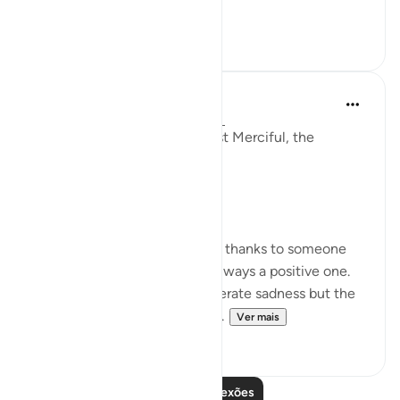
the s...
Ver mais
18
7
Razia Zahra
há 2 anos
·
Referência
ayah 80:17-40
In the Name of Allah, the Most Merciful, the
Especially Merciful,
Gratitude.
Whenever a person expresses thanks to someone
for something the feeling is always a positive one.
Being thankful will never generate sadness but the
very opposite. Let’s think of s...
Ver mais
27
10
Leia mais reflexões