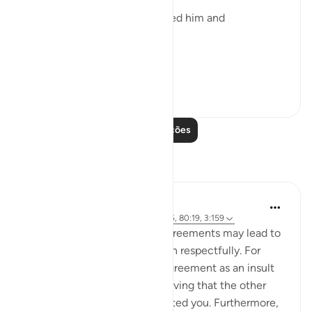
"Of a drop of sperm. He created him and
proportioned him." (Verse 19)
A dr...
Ver mais
0
0
Leia mais lições
Reflexões
Sundas Ejaz
há 6 anos
·
Referência
ayah 87:14, 2:195, 80:19, 3:159
Failed expectations and disagreements may lead to
negativity if it is not dealt with respectfully. For
instance, perceiving the disagreement as an insult
which could also lead to believing that the other
party has purposely disrespected you. Furthermore,