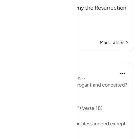
after Death
Allah rebukes those who deny the Resurrection
and the Final Gathering.
قُتِلَ الإِنسَـنُ مَآ أَكْ
…
Leia mais
Mais Tafsirs
Lições
In the Shade of the Quran
há 31 semanas
·
Referência
ayah 80:18-19
Indeed, how can man be so arrogant and conceited?
What are his origins:
"Of what did God create him?" (Verse 18)
He is a very humble origin, worthless indeed except
for God's grace.