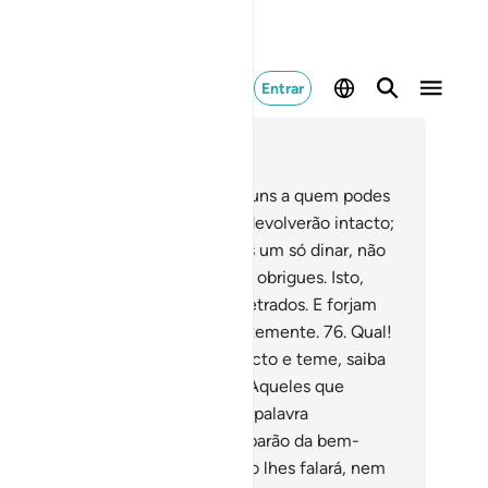
Entrar
ia no contexto
ítulo 3, Página 60, Juz 3
.
Entre os adeptos do Livro há alguns a quem podes
nfiar um quintal de ouro, que te devolverão intacto;
mbém há osque, se lhes confiares um só dinar, não
restituirão, a menos que a isso os obrigues. Isto,
rque dizem: Nada devemos aosiletrados. E forjam
ntiras acerca de Deus, conscientemente.
76
.
Qual!
 entanto, quem cumpre o seu pacto e teme, saiba
e Deus aprecia os tementes.
77
.
Aqueles que
gociam o pacto com Deus, e sua palavra
penhada, a vil preço, não participarão da bem-
enturança davida futura; Deus não lhes falará, nem