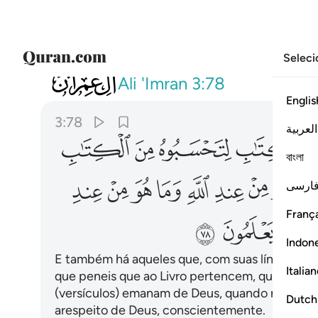
Seleci
003
وان منهم لفريقا يلوون السنتهم بالكتا
Ali 'Imran
3:78
Englis
3:78
العربية
ﱆ
ﱇ
ﱈ
ﱉ
বাংলা
ﱏ
ﱐ
ﱑ
ﱒ
ﱓ
ﱔ
ﱕ
ﱖ
ارسی
França
ﱜ
ﱝ
ﱞ
Indon
E também há aqueles que, com suas línguas, de
Italia
que peneis que ao Livro pertencem, quando iss
(versículos) emanam de Deus, quando não em
Dutch
arespeito de Deus, conscientemente.