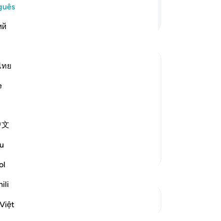
ol
guês
ta
Continue lendo
ий
78
de
ao
di
ไทย
nã
e
De
 descend on them, distort Allah's
-
Po
ir appropriate places, and alter their
e ignorant people by making it appear
中文
An
Vo
u
ver
Mais Tafsirs
ol
ili
Ver Junções
Việt