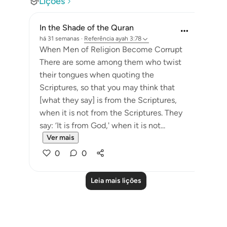
Lições
In the Shade of the Quran
há 31 semanas
·
Referência
ayah 3:78
When Men of Religion Become Corrupt
There are some among them who twist
their tongues when quoting the
Scriptures, so that you may think that
[what they say] is from the Scriptures,
when it is not from the Scriptures. They
say: ‘It is from God,' when it is not...
Ver mais
0
0
Leia mais lições