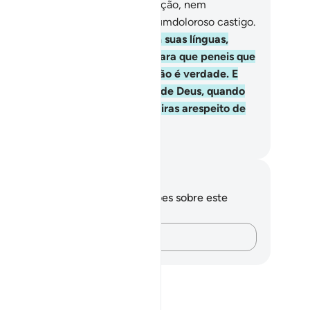
hará para eles, no Dia da Ressurreição, nem
mpouco os purificará, e sofrerão umdoloroso castigo.
.
E também há aqueles que, com suas línguas,
turpam os versículos do Livro, para que peneis que
 Livro pertencem, quando isso não é verdade. E
zem: Estes (versículos) emanam de Deus, quando
o emanam de Deus. Dizem mentiras arespeito de
us, conscientemente.
rtuguese Translation( Samir )
otações e reflexões
cê não tem anotações ou reflexões sobre este
sículo.
Registre suas ideias…