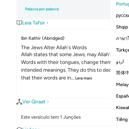
Portu
Palavra por palavra
русск
Leia Tafsir
Shqip
Ibn Kathir (Abridged)
ภาษา
The Jews Alter Allah's Words
Türkç
Allah states that some Jews, may Allah's curses
اردو
Words with their tongues, change them from the
intended meanings. They do this to deceive th
简体
that their words are in
…
Leia mais
Melay
Españ
Ver Qiraat
Kiswah
Este versículo tem 1 Junções
Tiếng 