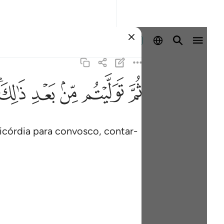
Entrar
ﱪ
ﱫ
ﱬ
ﱭ
ﱮﱯ
ricórdia para convosco, contar-