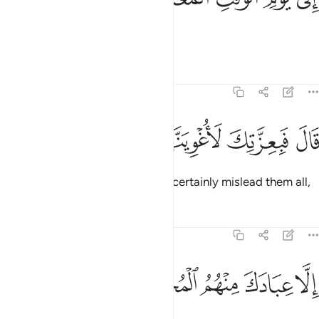
until the appointed Day.”
Tafsirs
Lessons
Reflections
38:82
ﳤ
ﳥ
ال فبعزتك لاغوينهم اجمعين ٨٢
ﳦ
ﳧ
ﳨ
َالَ فَبِعِزَّتِكَ لَأُغْوِيَنَّهُمْ أَجْمَعِينَ ٨٢
Satan said, “By Your Glory! I will certainly mislead them all,
Tafsirs
Lessons
Reflections
38:83
ﳩ
ﳪ
ﳫ
لا عبادك منهم المخلصين ٨٣
ﳬ
ﳭ
ِلَّا عِبَادَكَ مِنْهُمُ ٱلْمُخْلَصِينَ ٨٣