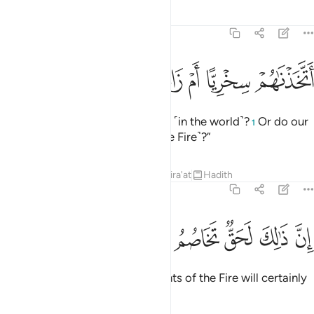
Tafsirs
Lessons
Reflections
38:63
ﱌ
ﱍ
ﱎ
ﱏ
تخذناهم سخريا ام زاغت عنهم الابصار ٦٣
ﱐ
ﱑ
ﱒ
َتَّخَذْنَـٰهُمْ سِخْرِيًّا أَمْ زَاغَتْ عَنْهُمُ ٱلْأَبْصَـٰرُ ٦٣
Were we wrong in mocking them ˹in the world˺?
Or do our
1
eyes ˹just˺ fail to see them ˹in the Fire˺?”
Tafsirs
Lessons
Reflections
Qira'at
Hadith
38:64
ﱓ
ﱔ
ﱕ
ن ذالك لحق تخاصم اهل النار ٦٤
ﱖ
ﱗ
ﱘ
ﱙ
ِنَّ ذَٰلِكَ لَحَقٌّۭ تَخَاصُمُ أَهْلِ ٱلنَّارِ ٦٤
This dispute between the residents of the Fire will certainly
come to pass.