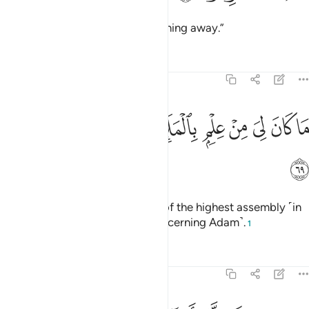
from which you ˹pagans˺ are turning away.”
Tafsirs
Lessons
Reflections
38:69
ﱸ
ﱹ
ﱺ
ﱻ
ﱼ
ﱽ
ا كان لي من علم بالملا الاعلى اذ يختصمون ٦٩
ﱾ
ﱿ
ﲀ
َا كَانَ لِىَ مِنْ عِلْمٍۭ بِٱلْمَلَإِ ٱلْأَعْلَىٰٓ إِذْ يَخْتَصِمُونَ ٦٩
ﲁ
˹And say,˺ “I had no knowledge of the highest assembly ˹in
heaven˺ when they differed ˹concerning Adam˺.
1
Tafsirs
Lessons
Reflections
38:70
ن يوحى الي الا انما انا نذير مبين ٧٠