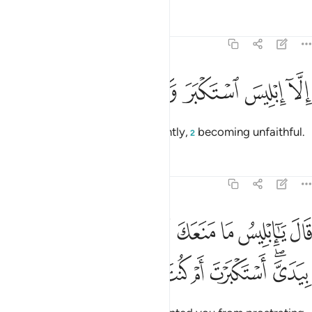
Tafsirs
Lessons
Reflections
38:74
ﲤ
ﲥ
ﲦ
لا ابليس استكبر وكان من الكافرين ٧٤
ﲧ
ﲨ
ﲩ
ﲪ
ِلَّآ إِبْلِيسَ ٱسْتَكْبَرَ وَكَانَ مِنَ ٱلْكَـٰفِرِينَ ٧٤
but not Iblîs,
who acted arrogantly,
becoming unfaithful.
1
2
Tafsirs
Lessons
Reflections
38:75
ﲫ
ﲬ
ﲭ
ﲮ
ﲯ
ﲰ
ﲱ
ﲲ
ال يا ابليس ما منعك ان تسجد لما خلقت بيدي استكبرت ام كنت من العال
َالَ يَـٰٓإِبْلِيسُ مَا مَنَعَكَ أَن تَسْجُدَ لِمَا خَلَقْتُ بِيَدَىَّ ۖ أَسْتَكْبَرْتَ أ
ﲳﲴ
ﲵ
ﲶ
ﲷ
ﲸ
ﲹ
ﲺ