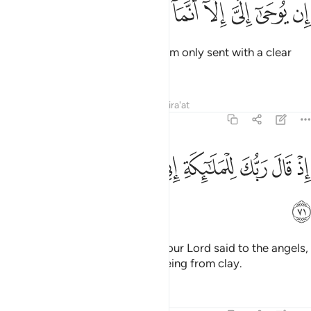
ﲂ
ﲃ
ﲄ
ﲅ
ﲆ
ﲇ
ﲈ
ﲉ
ﲊ
ِن يُوحَىٰٓ إِلَىَّ إِلَّآ أَنَّمَآ أَنَا۠ نَذِيرٌۭ مُّبِينٌ ٧٠
What is revealed to me is that I am only sent with a clear
warning.”
Tafsirs
Lessons
Reflections
Qira'at
38:71
ﲋ
ﲌ
ﲍ
ﲎ
ﲏ
ﲐ
ذ قال ربك للملايكة اني خالق بشرا من طين ٧١
ﲑ
ﲒ
ﲓ
ِذْ قَالَ رَبُّكَ لِلْمَلَـٰٓئِكَةِ إِنِّى خَـٰلِقٌۢ بَشَرًۭا مِّن طِينٍۢ ٧١
ﲔ
˹Remember, O Prophet˺ when your Lord said to the angels,
“I am going to create a human being from clay.
Tafsirs
Lessons
Reflections