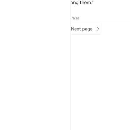
except Your chosen servants among them.”
Tafsirs
Lessons
Reflections
Qira'at
Previous page
Next page