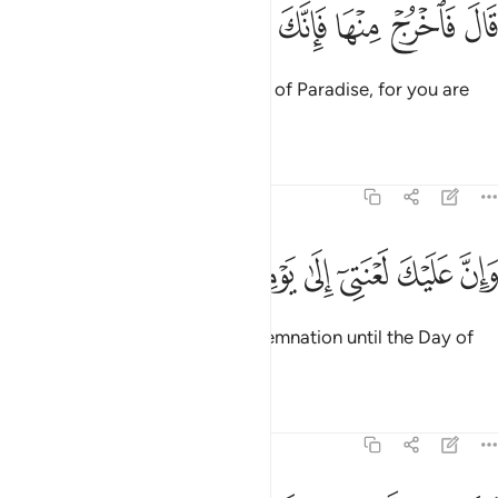
ﳆ
ﳇ
ﳈ
ال فاخرج منها فانك رجيم ٧٧
ﳉ
ﳊ
ﳋ
َالَ فَٱخْرُجْ مِنْهَا فَإِنَّكَ رَجِيمٌۭ ٧٧
Allah commanded, “Then get out of Paradise, for you are
truly cursed.
Tafsirs
Lessons
Reflections
38:78
ﳌ
ﳍ
ﳎ
ﳏ
ان عليك لعنتي الى يوم الدين ٧٨
ﳐ
ﳑ
ﳒ
َإِنَّ عَلَيْكَ لَعْنَتِىٓ إِلَىٰ يَوْمِ ٱلدِّينِ ٧٨
And surely upon you is My condemnation until the Day of
Judgment.”
Tafsirs
Lessons
Reflections
38:79