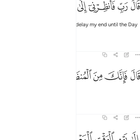
ﳓ
ﳔ
ﳕ
ﳖ
ال رب فانظرني الى يوم يبعثون ٧٩
ﳗ
ﳘ
ﳙ
َالَ رَبِّ فَأَنظِرْنِىٓ إِلَىٰ يَوْمِ يُبْعَثُونَ ٧٩
Satan appealed, “My Lord! Then delay my end until the Day
of their resurrection.”
Tafsirs
Lessons
Reflections
38:80
ﳚ
ﳛ
ﳜ
ال فانك من المنظرين ٨٠
ﳝ
ﳞ
َالَ فَإِنَّكَ مِنَ ٱلْمُنظَرِينَ ٨٠
Allah said, “You will be delayed
Tafsirs
Lessons
Reflections
38:81
ﳟ
ﳠ
ﳡ
لى يوم الوقت المعلوم ٨١
ﳢ
ﳣ
ِلَىٰ يَوْمِ ٱلْوَقْتِ ٱلْمَعْلُومِ ٨١