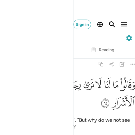
Sign in
38. Sad
Verse by Verse
Reading
Translation
: Dr. Mustafa Khattab
38:62
ﱁ
ﱂ
ﱃ
ﱄ
ﱅ
ﱆ
ﱇ
قالوا ما لنا لا نرى رجالا كنا نعدهم من الاشرار ٦٢
ﱈ
ﱉ
َقَالُوا۟ مَا لَنَا لَا نَرَىٰ رِجَالًۭا كُنَّا نَعُدُّهُم مِّنَ ٱلْأَشْرَارِ ٦٢
ﱊ
ﱋ
The tyrants will ask ˹one another˺, “But why do we not see
those we considered to be lowly?