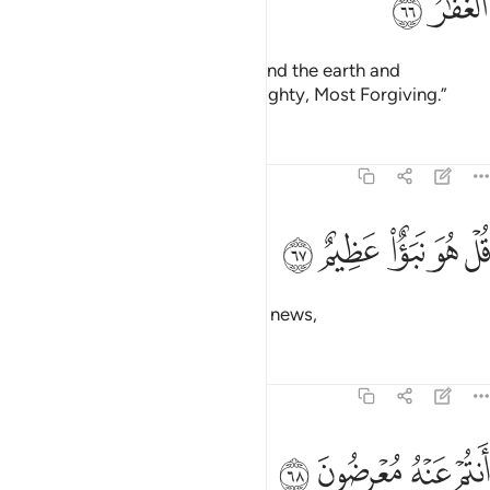
ﱭ
ﱮ
˹He is the˺ Lord of the heavens and the earth and
everything in between—the Almighty, Most Forgiving.”
Tafsirs
Lessons
Reflections
38:67
ﱯ
ﱰ
ﱱ
ل هو نبا عظيم ٦٧
ﱲ
ﱳ
ُلْ هُوَ نَبَؤٌا۟ عَظِيمٌ ٦٧
Say, “This ˹Quran˺ is momentous news,
Tafsirs
Lessons
Reflections
38:68
ﱴ
ﱵ
نتم عنه معرضون ٦٨
ﱶ
ﱷ
َنتُمْ عَنْهُ مُعْرِضُونَ ٦٨