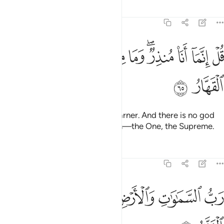
Tafsirs
Lessons
Reflections
38:65
ﱚ
ﱛ
ﱜ
ﱝﱞ
ﱟ
ﱠ
ﱡ
ﱢ
ل انما انا منذر وما من الاه الا الله الواحد القهار ٦٥
ﱣ
ﱤ
ُلْ إِنَّمَآ أَنَا۠ مُنذِرٌۭ ۖ وَمَا مِنْ إِلَـٰهٍ إِلَّا ٱللَّهُ ٱلْوَٰحِدُ ٱلْقَهّ
ﱥ
ﱦ
Say, ˹O Prophet,˺ “I am only a warner. And there is no god
˹worthy of worship˺ except Allah—the One, the Supreme.
Tafsirs
Lessons
Reflections
38:66
ﱧ
ﱨ
ﱩ
ﱪ
ب السماوات والارض وما بينهما العزيز الغفار ٦٦
ﱫ
ﱬ
َبُّ ٱلسَّمَـٰوَٰتِ وَٱلْأَرْضِ وَمَا بَيْنَهُمَا ٱلْعَزِيزُ ٱلْغَفَّـٰرُ ٦٦