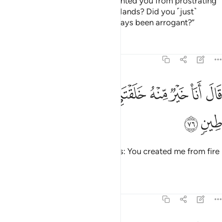
Allah asked, “O Iblîs! What prevented you from prostrating
to what I created with My Own Hands? Did you ˹just˺
become proud? Or have you always been arrogant?”
Tafsirs
Lessons
Reflections
38:76
ﲻ
ﲼ
ﲽ
ﲾ
ﲿ
ﳀ
ﳁ
ال انا خير منه خلقتني من نار وخلقته من طين ٧٦
ﳂ
ﳃ
َالَ أَنَا۠ خَيْرٌۭ مِّنْهُ ۖ خَلَقْتَنِى مِن نَّارٍۢ وَخَلَقْتَهُۥ مِن طِينٍۢ ٧٦
ﳄ
ﳅ
He replied, “I am better than he is: You created me from fire
and him from clay.”
Tafsirs
Lessons
Reflections
38:77