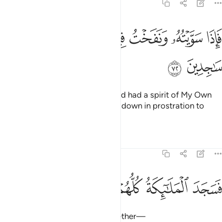
38:72
ﲕ
ﲖ
ﲗ
ﲘ
ﲙ
اذا سويته ونفخت فيه من روحي فقعوا له ساجدين ٧٢
ﲚ
ﲛ
ﲜ
َإِذَا سَوَّيْتُهُۥ وَنَفَخْتُ فِيهِ مِن رُّوحِى فَقَعُوا۟ لَهُۥ سَـٰجِدِينَ ٧٢
ﲝ
ﲞ
So when I have fashioned him and had a spirit of My Own
˹creation˺ breathed into him, fall down in prostration to
him.”
Tafsirs
Lessons
Reflections
38:73
ﲟ
ﲠ
سجد الملايكة كلهم اجمعون ٧٣
ﲡ
ﲢ
ﲣ
َسَجَدَ ٱلْمَلَـٰٓئِكَةُ كُلُّهُمْ أَجْمَعُونَ ٧٣
So the angels prostrated all together—