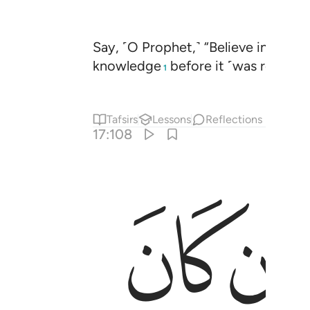
Say, ˹O Prophet,˺ “Believe in this 
knowledge
before it ˹was revealed˺
1
Tafsirs
Lessons
Reflections
17:108
ﱰ
ﱱ