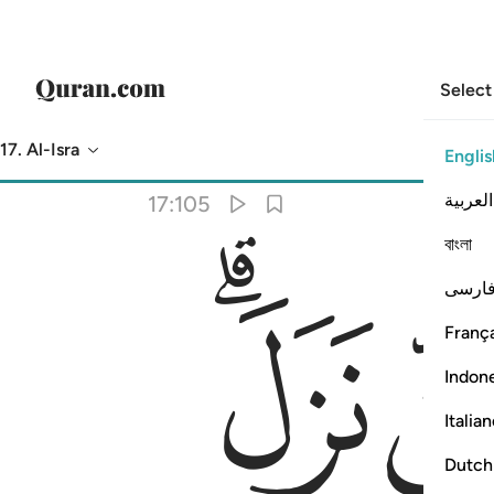
Select
17. Al-Isra
Englis
Translation
: Dr. Mustafa Khattab
العربية
17:105
বাংলা
ﱄﱅ
ارسی
França
Indon
Italia
Dutch