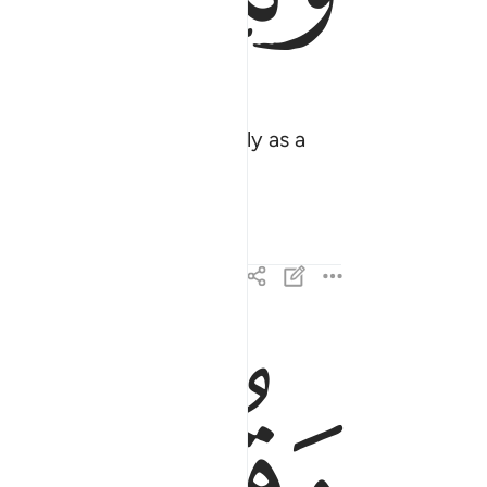
 sent you ˹O Prophet˺ only as a
ﱌ
ﱍ
وقرانا فرقناه لتقراه على الناس على مكث ونزلناه تنز
وَقُرْءَانًۭا فَرَقْنَـٰهُ لِتَقْرَأَهُۥ عَلَى ٱلنَّاسِ عَلَىٰ مُكْثٍۢ 