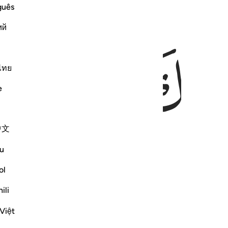
guês
ﱈ
ﱉ
ий
ไทย
e
中文
u
ol
ili
Việt