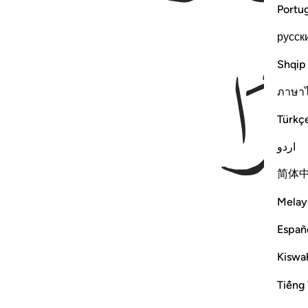
Portu
русск
Shqip
ภาษา
Türkç
اردو
简体
Melay
Españ
Kiswah
Tiếng 