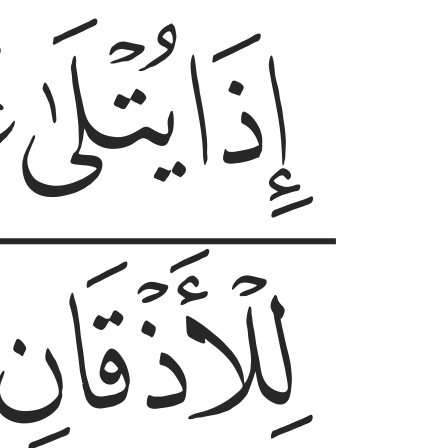
ﱣ
ﱤ
ﱥ
ﱨﱩ