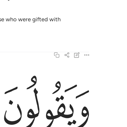
hose who were gifted with
ﱭ
ويقولون سبحان ربنا ان كان وعد ربنا لمفعولا ١٠٨
وَيَقُولُونَ سُبْحَـٰنَ رَبِّنَآ إِن كَانَ وَعْدُ رَبِّنَا لَمَفْعُولًۭا ١٠٨