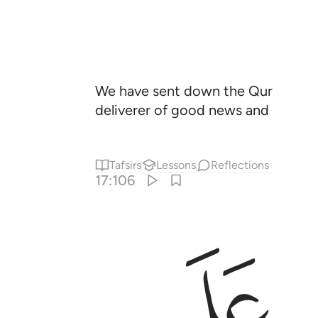
We have sent down the Quran in tr
deliverer of good news and a warne
Tafsirs
Lessons
Reflections
17:106
ﱏ