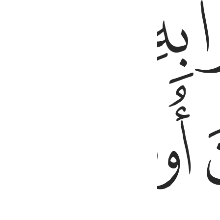
ﱘ
ﱙ
ﱚ
ﱛ
ﱟ
ﱠ
ﱡ