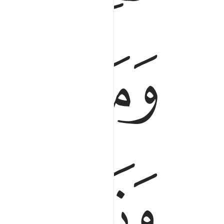
ﱆ
ﱇ
ﱊ
ﱋ