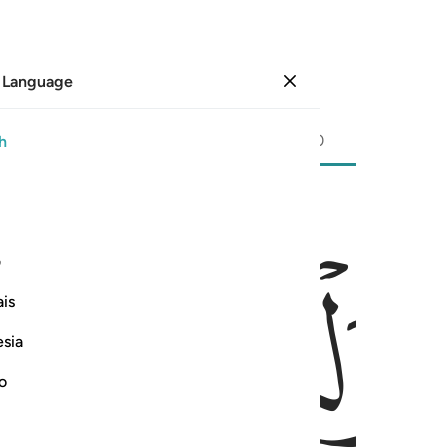
 Language
Sign in
Page
293
Juz
15
/
Hizb
30
h
ﱂ
ﱃ
را ١٠٥
ف
مُبَشِّرًۭا وَنَذِيرًۭا ١٠٥
is
esia
no