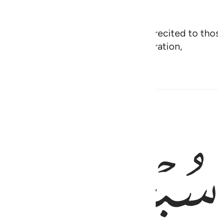
˹Quran˺, or do not. Indeed, when it is recited to t
, they fall upon their faces in prostration,
ﱮ
ﱯ