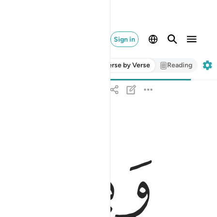
Sign in
Verse by Verse
Reading
ﱁ
وبالحق انزلناه وبالحق نزل وما ارسلناك الا مبشرا ونذي
وَبِٱلْحَقِّ أَنزَلْنَـٰهُ وَبِٱلْحَقِّ نَزَلَ ۗ وَمَآ أَرْسَلْنَـٰكَ إِلَّا 