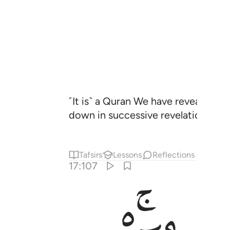
˹It is˺ a Quran We have revealed in
down in successive revelations.
Tafsirs
Lessons
Reflections
17:107