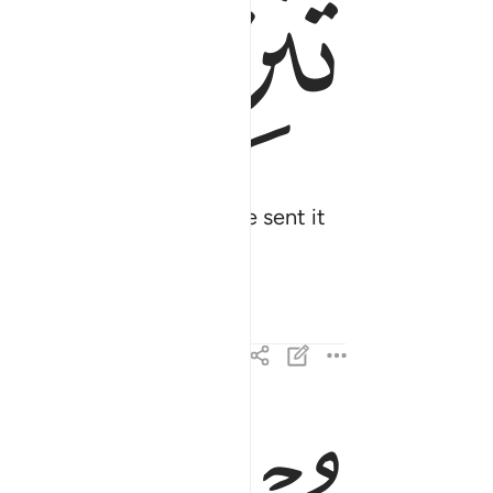
ﱔ
ﱕ
liberate pace. And We have sent it
قل امنوا به او لا تومنوا ان الذين اوتوا العلم من قبل
قُلْ ءَامِنُوا۟ بِهِۦٓ أَوْ لَا تُؤْمِنُوٓا۟ ۚ إِنَّ ٱلَّذِينَ أُوتُوا۟ ٱ