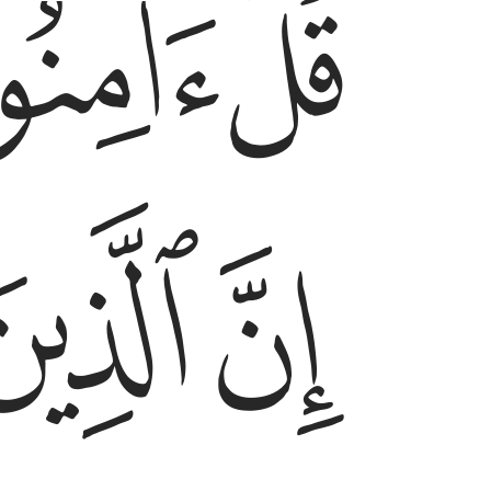
ﱖ
ﱗ
ﱝ
ﱞ