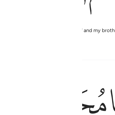
 control over anyone except myself and my brothe
ﱣ
ﱤ
رض فلا تاس على القوم الفاسقين ٢٦
 يَتِيهُونَ فِى ٱلْأَرْضِ ۚ فَلَا تَأْسَ عَلَى ٱلْقَوْمِ ٱلْفَـٰسِقِينَ ٢٦