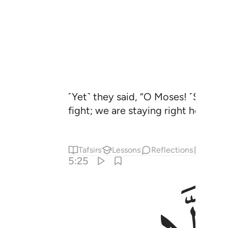
˹Yet˺ they said, “O Moses! ˹Still˺
fight; we are staying right here!”
Tafsirs
Lessons
Reflections
Hadit
5:25