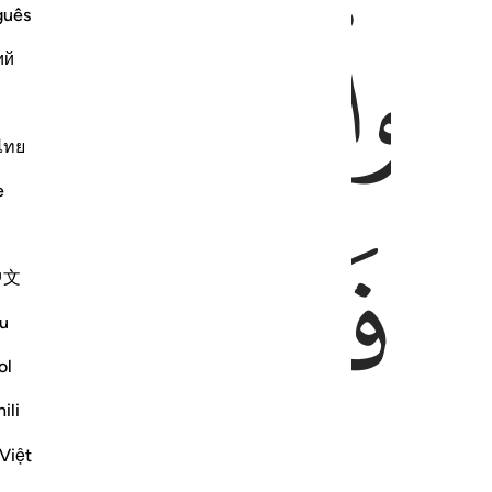
ﱉ
ﱊ
guês
ий
ไทย
e
ﱍ
ﱎ
中文
u
ol
ili
Việt