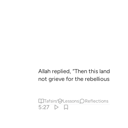
Allah replied, “Then this land is f
not grieve for the rebellious people
Tafsirs
Lessons
Reflections
5:27
۞ ين ٢٧