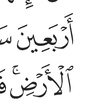
ﱦ
ﱧ
ﱫﱬ
ﱭ