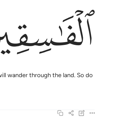
ﱱ
 will wander through the land. So do
واتل عليهم نبا ابني ادم بالحق اذ قربا قربانا فتقبل