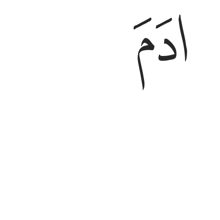
ﱸ
۞ قْتُلَنَّكَ ۖ قَالَ إِنَّمَا يَتَقَبَّلُ ٱللَّهُ مِنَ ٱلْمُتَّقِينَ ٢٧
ﱾ