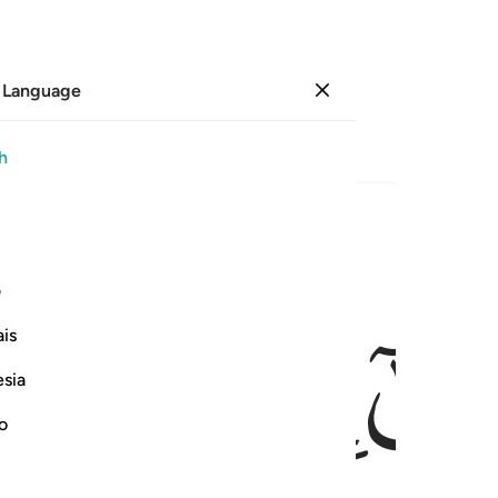
 Language
Sign in
Page
112
Juz
6
/
Hizb
11
h
ﱃ
ﱄ
ﱅ
 انت وربك فقاتلا انا هاهنا قاعدون ٢٤
ف
ْ أَنتَ وَرَبُّكَ فَقَـٰتِلَآ إِنَّا هَـٰهُنَا قَـٰعِدُونَ ٢٤
is
esia
no