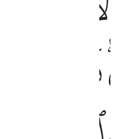
ﱕ
ﱖ
ﱚ
ﱛ
ﱜ
ﱟ