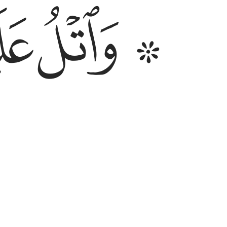
ﱳ ﱴ
ﱵ
وَٱتْلُ عَلَيْهِمْ نَبَأَ ٱبْنَىْ ءَادَمَ بِٱلْحَقِّ إِذْ قَرَّب
ﱹ
ﱺ