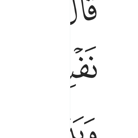
ﱒ
ﱓ
ﱔ
ﱘ
ﱙ
ﱝ
ﱞ