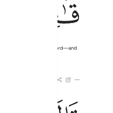
ﱐ
. So go—both you and your Lord—and
قال رب اني لا املك الا نفسي واخي فافرق بيننا وبين
قَالَ رَبِّ إِنِّى لَآ أَمْلِكُ إِلَّا نَفْسِى وَأَخِى ۖ فَٱفْ