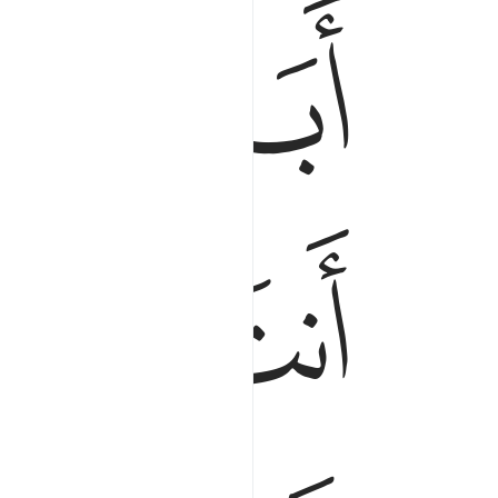
ﱆ
ﱇ
ﱈ
ﱋ
ﱌ