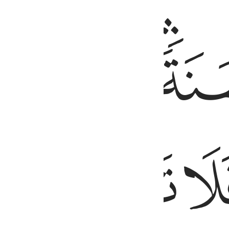
ﱨ
ﱩ
ﱪ
ﱮ
ﱯ
ﱰ