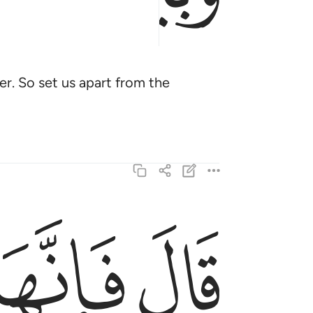
r. So set us apart from the
ﱡ
ﱢ
قال فانها محرمة عليهم اربعين سنة يتيهون في الا
قَالَ فَإِنَّهَا مُحَرَّمَةٌ عَلَيْهِمْ ۛ أَرْبَعِينَ سَنَةًۭ ۛ