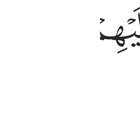
ﱶ
ﱷ
َا قُرْبَانًۭا فَتُقُبِّلَ مِنْ أَحَدِهِمَا وَلَمْ يُتَقَبَّلْ مِنَ ٱلْـَٔاخَرِ قَالَ لَأَ
ﱻ
ﱼ
ﱽ