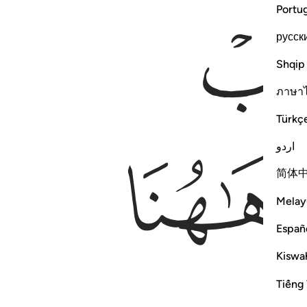
Portu
русск
Shqip
ภาษา
Türkç
ﱏ
اردو
简体
Melay
Españ
Kiswah
Tiếng 