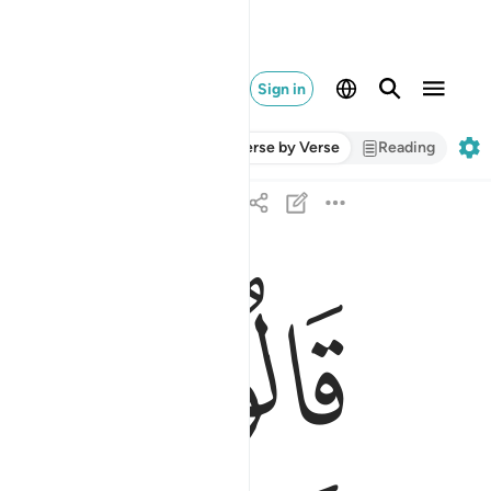
Sign in
Verse by Verse
Reading
ﱁ
ﱂ
قالوا يا موسى انا لن ندخلها ابدا ما داموا فيها فاذهب
قَالُوا۟ يَـٰمُوسَىٰٓ إِنَّا لَن نَّدْخُلَهَآ أَبَدًۭا مَّا دَامُوا۟ فِيهَا ۖ فَٱذْهَب