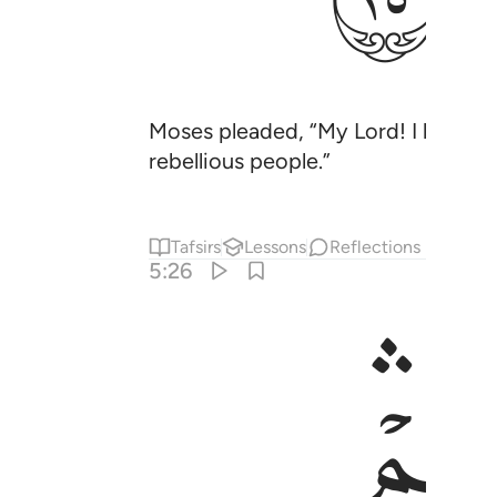
Moses pleaded, “My Lord! I have no
rebellious people.”
Tafsirs
Lessons
Reflections
5:26
ﱥ