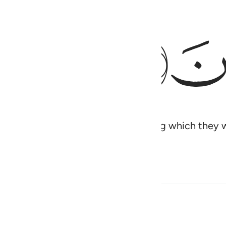
ﱲ
orbidden to them for forty years, during which they
.”
 من احدهما ولم يتقبل من الاخر قال لاقتلنك قال انما يتقبل الله من المتق