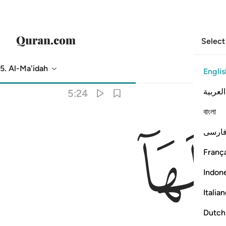
Select
5. Al-Ma'idah
Englis
Translation
: Dr. Mustafa Khattab
العربية
5:24
বাংলা
ارسی
França
Indon
Italia
Dutch