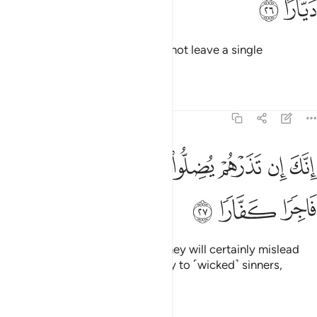
ﳃ
ﳄ
Noah had prayed, “My Lord! Do not leave a single
disbeliever on earth.
Tafsirs
Lessons
Reflections
71:27
ﳅ
ﳆ
ﳇ
ﳈ
ﳉ
نك ان تذرهم يضلوا عبادك ولا يلدوا الا فاجرا كفارا ٢٧
ﳊ
ﳋ
ﳌ
ِنَّكَ إِن تَذَرْهُمْ يُضِلُّوا۟ عِبَادَكَ وَلَا يَلِدُوٓا۟ إِلَّا فَاجِرًۭا كَفَّارًۭا ٢٧
ﳍ
ﳎ
ﳏ
For if You spare ˹any of˺ them, they will certainly mislead
Your servants, and give birth only to ˹wicked˺ sinners,
staunch disbelievers.