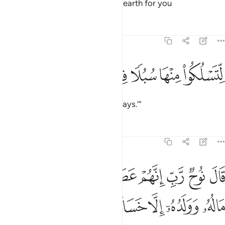
And Allah ˹alone˺ spread out the earth for you
Tafsirs
Lessons
Reflections
71:20
ﱾ
ﱿ
تسلكوا منها سبلا فجاجا ٢٠
ﲀ
ﲁ
ﲂ
ِّتَسْلُكُوا۟ مِنْهَا سُبُلًۭا فِجَاجًۭا ٢٠
to walk along its spacious pathways.’”
Tafsirs
Lessons
Reflections
71:21
ﲃ
ﲄ
ﲅ
ﲆ
ﲇ
ﲈ
ﲉ
ﲊ
ﲋ
ال نوح رب انهم عصوني واتبعوا من لم يزده ماله وولده الا خسارا ٢١
َالَ نُوحٌۭ رَّبِّ إِنَّهُمْ عَصَوْنِى وَٱتَّبَعُوا۟ مَن لَّمْ يَزِدْهُ مَالُهُۥ وَوَلَدُهُۥٓ إِلَّ
ﲌ
ﲍ
ﲎ
ﲏ
ﲐ