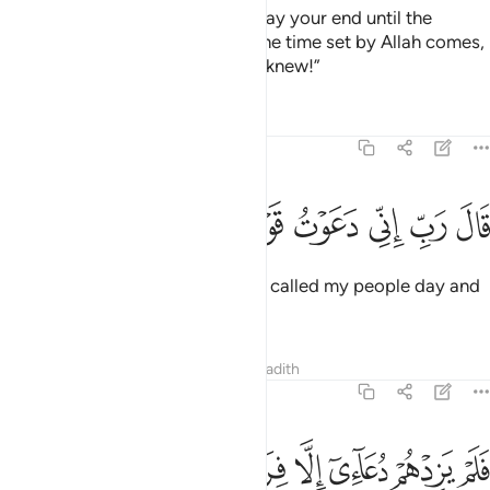
He will forgive your sins, and delay your end until the
appointed time.
Indeed, when the time set by Allah comes,
1
it cannot be delayed, if only you knew!”
Tafsirs
Lessons
Reflections
71:5
ﲙ
ﲚ
ﲛ
ﲜ
ال رب اني دعوت قومي ليلا ونهارا ٥
ﲝ
ﲞ
ﲟ
ﲠ
َالَ رَبِّ إِنِّى دَعَوْتُ قَوْمِى لَيْلًۭا وَنَهَارًۭا ٥
He cried, “My Lord! I have surely called my people day and
night,
Tafsirs
Lessons
Reflections
Hadith
71:6
ﲡ
ﲢ
ﲣ
لم يزدهم دعايي الا فرارا ٦
ﲤ
ﲥ
ﲦ
َلَمْ يَزِدْهُمْ دُعَآءِىٓ إِلَّا فِرَارًۭا ٦