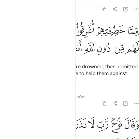
Tafsirs
Lessons
Reflections
71:25
ﲭ
ﲮ
ﲯ
ﲰ
ﲱ
ﲲ
ﲳ
ما خطيياتهم اغرقوا فادخلوا نارا فلم يجدوا لهم من دون الله انصارا ٢٥
ِّمَّا خَطِيٓـَٔـٰتِهِمْ أُغْرِقُوا۟ فَأُدْخِلُوا۟ نَارًۭا فَلَمْ يَجِدُوا۟ لَهُم مِّن دُونِ ٱللّ
ﲴ
ﲵ
ﲶ
ﲷ
ﲸ
ﲹ
So because of their sins, they were drowned, then admitted
into the Fire. And they found none to help them against
Allah.
Tafsirs
Lessons
Reflections
Qira'at
71:26
ﲺ
ﲻ
ﲼ
ﲽ
ﲾ
ﲿ
قال نوح رب لا تذر على الارض من الكافرين ديارا ٢٦
ﳀ
ﳁ
ﳂ
َقَالَ نُوحٌۭ رَّبِّ لَا تَذَرْ عَلَى ٱلْأَرْضِ مِنَ ٱلْكَـٰفِرِينَ دَيَّارًا ٢٦