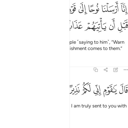
ﱨ
ﱩ
ﱪ
ﱫ
ﱬ
ﱭ
ﱮ
ﱯ
ﱰ
نا ارسلنا نوحا الى قومه ان انذر قومك من قبل ان ياتيهم عذاب اليم ١
ِنَّآ أَرْسَلْنَا نُوحًا إِلَىٰ قَوْمِهِۦٓ أَنْ أَنذِرْ قَوْمَكَ مِن قَبْلِ أَن يَأْتِيَهُمْ عَذَابٌ أَلِيم
ﱱ
ﱲ
ﱳ
ﱴ
ﱵ
ﱶ
Indeed, We sent Noah to his people ˹saying to him˺, “Warn
your people before a painful punishment comes to them.”
Tafsirs
Lessons
Reflections
71:2
ﱷ
ﱸ
ﱹ
ﱺ
ال يا قوم اني لكم نذير مبين ٢
ﱻ
ﱼ
ﱽ
َالَ يَـٰقَوْمِ إِنِّى لَكُمْ نَذِيرٌۭ مُّبِينٌ ٢
Noah proclaimed, “O my people! I am truly sent to you with
a clear warning:
Tafsirs
Lessons
Reflections