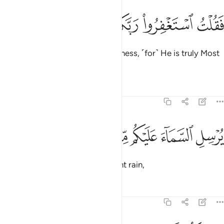
ﳃ
ﳄ
ﳅ
قلت استغفروا ربكم انه كان غفارا ١٠
ﳆ
ﳇ
ﳈ
ﳉ
َقُلْتُ ٱسْتَغْفِرُوا۟ رَبَّكُمْ إِنَّهُۥ كَانَ غَفَّارًۭا ١٠
saying, ‘Seek your Lord’s forgiveness, ˹for˺ He is truly Most
Forgiving.
Tafsirs
Lessons
Reflections
71:11
ﱁ
ﱂ
رسل السماء عليكم مدرارا ١١
ﱃ
ﱄ
ﱅ
ُرْسِلِ ٱلسَّمَآءَ عَلَيْكُم مِّدْرَارًۭا ١١
He will shower you with abundant rain,
Tafsirs
Lessons
Reflections
71:12