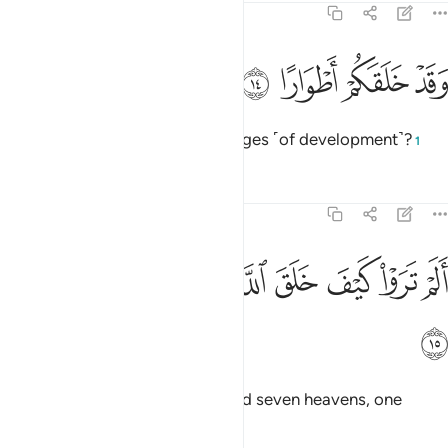
71:14
ﱗ
ﱘ
قد خلقكم اطوارا ١٤
ﱙ
ﱚ
َقَدْ خَلَقَكُمْ أَطْوَارًا ١٤
when He truly created you in stages ˹of development˺?
1
Tafsirs
Lessons
Reflections
71:15
ﱛ
ﱜ
ﱝ
ﱞ
ﱟ
لم تروا كيف خلق الله سبع سماوات طباقا ١٥
ﱠ
ﱡ
ﱢ
َلَمْ تَرَوْا۟ كَيْفَ خَلَقَ ٱللَّهُ سَبْعَ سَمَـٰوَٰتٍۢ طِبَاقًۭا ١٥
ﱣ
Do you not see how Allah created seven heavens, one
above the other,