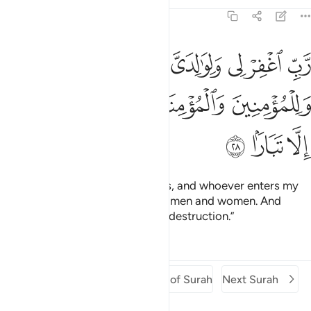
Tafsirs
Lessons
Reflections
71:28
ﳐ
ﳑ
ﳒ
ﳓ
ﳔ
ﳕ
ﳖ
ﳗ
ب اغفر لي ولوالدي ولمن دخل بيتي مومنا وللمومنين والمومنات ولا تزد ال
َّبِّ ٱغْفِرْ لِى وَلِوَٰلِدَىَّ وَلِمَن دَخَلَ بَيْتِىَ مُؤْمِنًۭا وَلِلْمُؤْمِنِينَ وَٱلْمُؤْمِنَـٰتِ وَل
ﳘ
ﳙﳚ
ﳛ
ﳜ
ﳝ
ﳞ
ﳟ
ﳠ
My Lord! Forgive me, my parents, and whoever enters my
house in faith, and ˹all˺ believing men and women. And
increase the wrongdoers only in destruction.”
Tafsirs
Lessons
Reflections
Previous Surah
Beginning of Surah
Next Surah