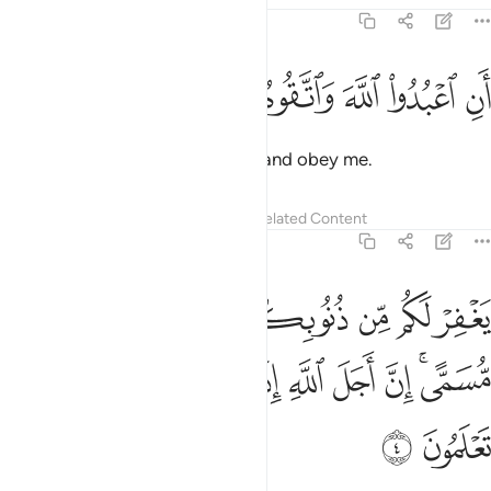
71:3
ﱾ
ﱿ
ﲀ
ن اعبدوا الله واتقوه واطيعون ٣
ﲁ
ﲂ
ﲃ
َنِ ٱعْبُدُوا۟ ٱللَّهَ وَٱتَّقُوهُ وَأَطِيعُونِ ٣
worship Allah ˹alone˺, fear Him, and obey me.
Tafsirs
Lessons
Reflections
Related Content
71:4
ﲄ
ﲅ
ﲆ
ﲇ
ﲈ
ﲉ
ﲊ
غفر لكم من ذنوبكم ويوخركم الى اجل مسمى ان اجل الله اذا جاء لا يوخ
َغْفِرْ لَكُم مِّن ذُنُوبِكُمْ وَيُؤَخِّرْكُمْ إِلَىٰٓ أَجَلٍۢ مُّسَمًّى ۚ إِنَّ أَجَلَ ٱللَّهِ إِذَا جَآءَ لَا يُؤَ
ﲋﲌ
ﲍ
ﲎ
ﲏ
ﲐ
ﲑ
ﲒ
ﲓﲔ
ﲕ
ﲖ
ﲗ
ﲘ