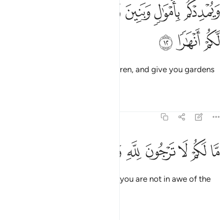
ﱆ
ﱇ
ﱈ
ﱉ
ﱊ
ﱋ
يمددكم باموال وبنين ويجعل لكم جنات ويجعل لكم انهارا ١٢
ﱌ
َيُمْدِدْكُم بِأَمْوَٰلٍۢ وَبَنِينَ وَيَجْعَل لَّكُمْ جَنَّـٰتٍۢ وَيَجْعَل لَّكُمْ أَنْهَـٰرًۭا ١٢
ﱍ
ﱎ
ﱏ
supply you with wealth and children, and give you gardens
as well as rivers.
Tafsirs
Lessons
Reflections
71:13
ﱐ
ﱑ
ﱒ
ﱓ
ا لكم لا ترجون لله وقارا ١٣
ﱔ
ﱕ
ﱖ
َّا لَكُمْ لَا تَرْجُونَ لِلَّهِ وَقَارًۭا ١٣
What is the matter with you that you are not in awe of the
Majesty of Allah,
Tafsirs
Lessons
Reflections