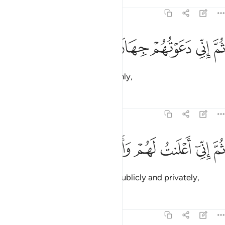
Tafsirs
Lessons
Reflections
71:8
ﲶ
ﲷ
م اني دعوتهم جهارا ٨
ﲸ
ﲹ
ﲺ
ُمَّ إِنِّى دَعَوْتُهُمْ جِهَارًۭا ٨
Then I certainly called them openly,
Tafsirs
Lessons
Reflections
71:9
ﲻ
ﲼ
ﲽ
ﲾ
م اني اعلنت لهم واسررت لهم اسرارا ٩
ﲿ
ﳀ
ﳁ
ﳂ
ُمَّ إِنِّىٓ أَعْلَنتُ لَهُمْ وَأَسْرَرْتُ لَهُمْ إِسْرَارًۭا ٩
then I surely preached to them publicly and privately,
Tafsirs
Lessons
Reflections
71:10