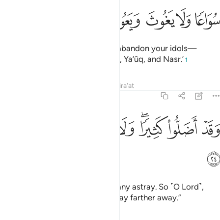
ﲝ
ﲞ
ﲟ
ﲠ
ﲡ
ﲢ
urging ˹their followers˺, ‘Do not abandon your idols—
especially Wadd, Suwâ’, Yaghûth, Ya’ûq, and Nasr.’
1
Tafsirs
Lessons
Reflections
Qira'at
71:24
ﲣ
ﲤ
ﲥﲦ
ﲧ
ﲨ
قد اضلوا كثيرا ولا تزد الظالمين الا ضلالا ٢٤
ﲩ
ﲪ
ﲫ
َقَدْ أَضَلُّوا۟ كَثِيرًۭا ۖ وَلَا تَزِدِ ٱلظَّـٰلِمِينَ إِلَّا ضَلَـٰلًۭا ٢٤
ﲬ
Those ˹elite˺ have already led many astray. So ˹O Lord˺,
only allow the wrongdoers to stray farther away.”