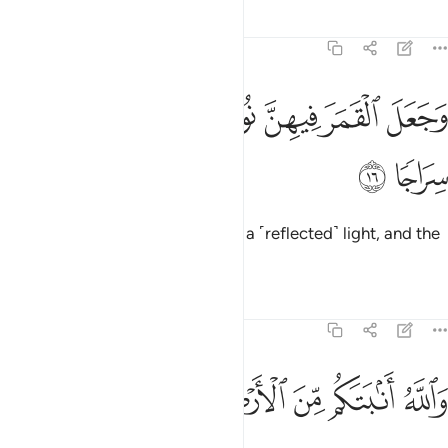
Tafsirs
Lessons
Reflections
71:16
ﱤ
ﱥ
ﱦ
ﱧ
جعل القمر فيهن نورا وجعل الشمس سراجا ١٦
ﱨ
ﱩ
َجَعَلَ ٱلْقَمَرَ فِيهِنَّ نُورًۭا وَجَعَلَ ٱلشَّمْسَ سِرَاجًۭا ١٦
ﱪ
ﱫ
placing the moon within them as a ˹reflected˺ light, and the
sun as a ˹radiant˺ lamp?
Tafsirs
Lessons
Reflections
71:17
ﱬ
ﱭ
ﱮ
الله انبتكم من الارض نباتا ١٧
ﱯ
ﱰ
ﱱ
َٱللَّهُ أَنۢبَتَكُم مِّنَ ٱلْأَرْضِ نَبَاتًۭا ١٧