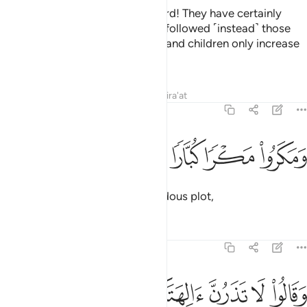
˹Eventually,˺ Noah cried, “My Lord! They have certainly
persisted in disobeying me, and followed ˹instead˺ those
˹elite˺ whose ˹abundant˺ wealth and children only increase
them in loss,
Tafsirs
Lessons
Reflections
Qira'at
71:22
ﲑ
مكروا مكرا كبارا ٢٢
ﲒ
ﲓ
ﲔ
َمَكَرُوا۟ مَكْرًۭا كُبَّارًۭا ٢٢
and who have devised a tremendous plot,
Tafsirs
Lessons
Reflections
71:23
ﲕ
ﲖ
ﲗ
ﲘ
ﲙ
ﲚ
ﲛ
ﲜ
قالوا لا تذرن الهتكم ولا تذرن ودا ولا سواعا ولا يغوث ويعوق ونسرا ٢٣
َقَالُوا۟ لَا تَذَرُنَّ ءَالِهَتَكُمْ وَلَا تَذَرُنَّ وَدًّۭا وَلَا سُوَاعًۭا وَلَا يَغُوثَ وَيَعُو