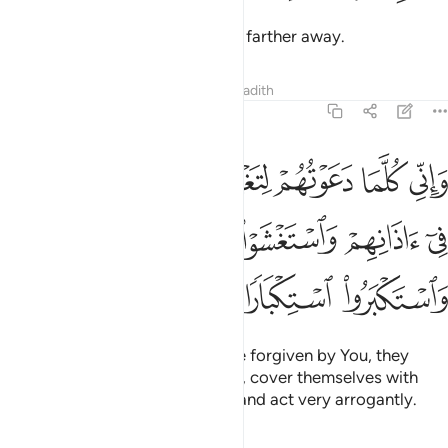
but my calls only made them run farther away.
Tafsirs
Lessons
Reflections
Hadith
71:7
ﲧ
ﲨ
ﲩ
ﲪ
ﲫ
ﲬ
ﲭ
اني كلما دعوتهم لتغفر لهم جعلوا اصابعهم في اذانهم واستغشوا ثيابهم و
َإِنِّى كُلَّمَا دَعَوْتُهُمْ لِتَغْفِرَ لَهُمْ جَعَلُوٓا۟ أَصَـٰبِعَهُمْ فِىٓ ءَ
ﲮ
ﲯ
ﲰ
ﲱ
ﲲ
ﲳ
ﲴ
ﲵ
And whenever I invite them to be forgiven by You, they
press their fingers into their ears, cover themselves with
their clothes, persist ˹in denial˺, and act very arrogantly.