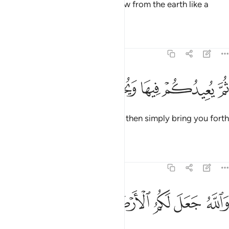
Allah ˹alone˺ caused you
to grow from the earth like a
1
plant.
Tafsirs
Lessons
Reflections
71:18
ﱲ
ﱳ
ﱴ
م يعيدكم فيها ويخرجكم اخراجا ١٨
ﱵ
ﱶ
ﱷ
ُمَّ يُعِيدُكُمْ فِيهَا وَيُخْرِجُكُمْ إِخْرَاجًۭا ١٨
Then He will return you to it, and then simply bring you forth
˹again˺.
Tafsirs
Lessons
Reflections
71:19
ﱸ
ﱹ
ﱺ
الله جعل لكم الارض بساطا ١٩
ﱻ
ﱼ
ﱽ
َٱللَّهُ جَعَلَ لَكُمُ ٱلْأَرْضَ بِسَاطًۭا ١٩